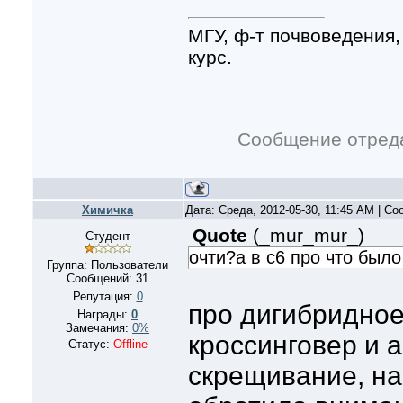
МГУ, ф-т почвоведения,
курс.
Сообщение отред
Xимичка
Дата: Среда, 2012-05-30, 11:45 AM | С
Quote
(
_mur_mur_
)
Студент
очти?а в с6 про что было
Группа: Пользователи
Сообщений:
31
Репутация:
0
про дигибридно
Награды:
0
Замечания:
0%
кроссинговер и
Статус:
Offline
скрещивание, на