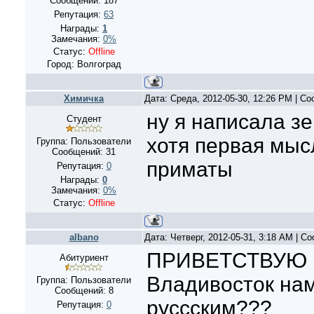
Сообщений:
187
Репутация:
63
Награды:
1
Замечания:
0%
Статус:
Offline
Город: Волгоград
Xимичка
Дата: Среда, 2012-05-30, 12:26 PM | С
ну я написала зе
Студент
хотя первая мы
Группа: Пользователи
Сообщений:
31
приматы
Репутация:
0
Награды:
0
Замечания:
0%
Статус:
Offline
albano
Дата: Четверг, 2012-05-31, 3:18 AM | 
ПРИВЕТСТВУЮ ВС
Абитуриент
Владивосток нам
Группа: Пользователи
Сообщений:
8
руссским???
Репутация:
0