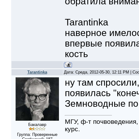
обратила внима
Tarantinka
наверное имелось
впервые появил
кость
Tarantinka
Дата: Среда, 2012-05-30, 12:11 PM | С
ну там спросили,
появилась "конеч
Земноводные по
МГУ, ф-т почвоведения,
Бакалавр
курс.
Группа: Проверенные