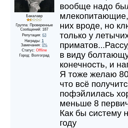
вообще надо бы
млекопитающие, 
Бакалавр
них вроде, но к
Группа: Проверенные
Сообщений:
187
только у летычи
Репутация:
63
Награды:
1
приматов...Расс
Замечания:
0%
Статус:
Offline
в виду болтающ
Город: Волгоград
конечность, и н
Я тоже желаю 80
что всё получитс
пофэйлилась хор
меньше 8 перви
Как бы систему 
году