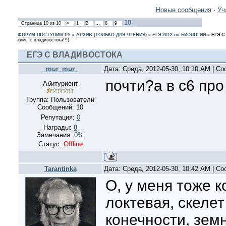
Новые сообщения
·
Уч
10
Страница
10
из
10
«
1
2
…
8
9
ФОРУМ ПОСТУПИМ.РУ
»
АРХИВ (ТОЛЬКО ДЛЯ ЧТЕНИЯ)
»
ЕГЭ 2012 по БИОЛОГИИ
»
ЕГЭ 
кимы с владивостока!!!)
ЕГЭ С ВЛАДИВОСТОКА
_mur_mur_
Дата: Среда, 2012-05-30, 10:10 AM | С
почти?а в с6 про
Абитуриент
Группа: Пользователи
Сообщений:
10
Репутация:
0
Награды:
0
Замечания:
0%
Статус:
Offline
Tarantinka
Дата: Среда, 2012-05-30, 10:42 AM | С
О, у меня тоже 
локтевая, скеле
конечности, зем