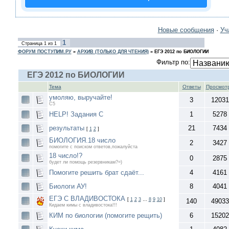
Новые сообщения
·
Уч
1
Страница
1
из
1
ФОРУМ ПОСТУПИМ.РУ
»
АРХИВ (ТОЛЬКО ДЛЯ ЧТЕНИЯ)
»
ЕГЭ 2012 по БИОЛОГИИ
Фильтр по:
ЕГЭ 2012 по БИОЛОГИИ
Тема
Ответы
Просмот
умоляю, выручайте!
3
12031
С5
HELP! Задания C
1
5278
результаты
21
7434
[
1
2
]
БИОЛОГИЯ.18 число
2
3427
помогите с поиском ответов,пожалуйста
18 число!?
0
2875
будет ли помощь резервникам?=)
Помогите решить брат сдаёт...
4
4161
Биологи АУ!
8
4041
ЕГЭ С ВЛАДИВОСТОКА
[
1
2
3
…
8
9
10
]
140
49033
Кидаем кимы с владивостока!!!
КИМ по биологии (помогите рещить)
6
15202