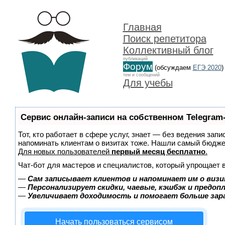
Главная
Поиск репетитора
Коллективный блог
публикаций
Форум
(обсуждаем
ЕГЭ 2020
)
тем и сообщений
Для учебы
Сервис онлайн-записи на собственном Telegram
Тот, кто работает в сфере услуг, знает — без ведения запи
напоминать клиентам о визитах тоже. Нашли самый бюдж
Для новых пользователей
первый месяц бесплатно
.
Чат-бот для мастеров и специалистов, который упрощает 
—
Сам записывает клиентов и напоминает им о визи
—
Персонализирует скидки, чаевые, кэшбэк и предоп
—
Увеличивает доходимость и помогает больше за
Начать пользоваться сервисом