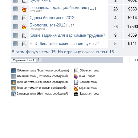
Куски кима
1
4082
Переписка сдающих биологию
[
1
2
]
28
9353
ЕГЭ 2012
Сдаем биологию в 2012
4
5214
Биология, егэ-2012
[
1
2
]
26
17593
Обсуждаем
Какие задания для вас самые трудные?
9
4359
ЕГЭ, биология, какие знания нужны?
5
9141
В этом форуме тем:
15
. На странице показано тем:
15
.
1
Страница
1
из
1
Обычная тема (Есть новые сообщения)
Обычная тема
Обычная тема (Нет новых сообщений)
Тема - опрос
Горячая тема (Есть новые сообщения)
Важная тема
Горячая тема (Нет новых сообщений)
Горячая тема
Закрытая тема
Закрытая тема (Нет новых сообщений)