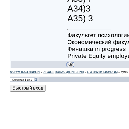
А34)3
А35) 3
Факультет психологии
Экономический факул
Финашка in progress
Private Equity employ
ФОРУМ ПОСТУПИМ.РУ
»
АРХИВ (ТОЛЬКО ДЛЯ ЧТЕНИЯ)
»
ЕГЭ 2012 по БИОЛОГИИ
»
Куски
1
Страница
1
из
1