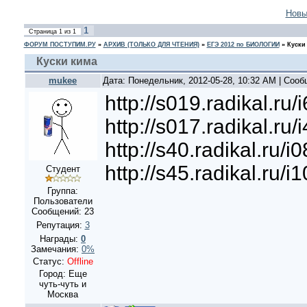
Новы
1
Страница
1
из
1
ФОРУМ ПОСТУПИМ.РУ
»
АРХИВ (ТОЛЬКО ДЛЯ ЧТЕНИЯ)
»
ЕГЭ 2012 по БИОЛОГИИ
»
Куски
Куски кима
mukee
Дата: Понедельник, 2012-05-28, 10:32 AM | Соо
http://s019.radikal.r
http://s017.radikal.r
http://s40.radikal.ru
http://s45.radikal.ru
Студент
Группа:
Пользователи
Сообщений:
23
Репутация:
3
Награды:
0
Замечания:
0%
Статус:
Offline
Город: Еще
чуть-чуть и
Москва