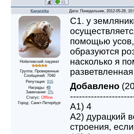
Kanareika
Дата: Понедельник, 2012-05-28, 10
С1. у земляни
осуществляетс
помощью усов,
образуются роз
насколько я п
Нобелевский лауреат
разветвленная
Группа: Проверенные
Сообщений:
7040
Репутация:
916
Добавлено
(20
Награды:
45
Замечания:
0%
---------------------
Статус:
Offline
Город: Санкт-Петербург
А1) 4
А2) дурацкий в
строения, есл