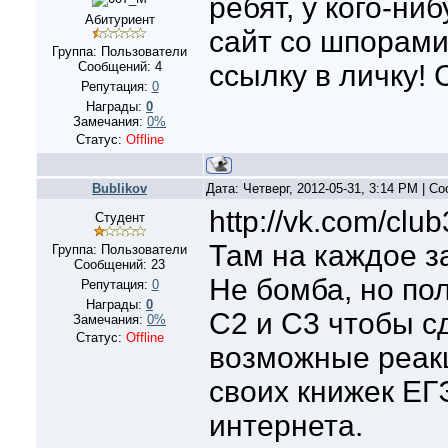
ребят, у кого-ни
Абитуриент
сайт со шпорами
Группа: Пользователи
Сообщений:
4
ссылку в личку! 
Репутация:
0
Награды:
0
Замечания:
0%
Статус:
Offline
Bublikov
Дата: Четверг, 2012-05-31, 3:14 PM | 
http://vk.com/cl
Студент
Там на каждое з
Группа: Пользователи
Сообщений:
23
Не бомба, но пол
Репутация:
0
Награды:
0
С2 и С3 чтобы с
Замечания:
0%
Статус:
Offline
возможные реакц
своих книжек ЕГ
интернета.