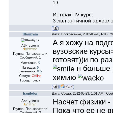
:D
Истфак. IV курс.
3 лвл античной археол
Шамбула
Дата: Воскресенье, 2012-05-20, 6:05 P
А я хожу на под
Абитуриент
вузовские курсы
Группа: Пользователи
Сообщений:
1
готовят))и по р
Репутация:
0
н больше 
Награды:
0
Замечания:
0%
химию
Статус:
Offline
Город: Томск
fragilebw
Дата: Среда, 2012-05-23, 1:01 AM | Со
Насчет физики -
Абитуриент
Пока что ее не в
Группа: Пользователи
Сообщений:
2