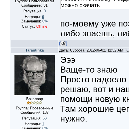
Группа: Пользователи
можно скачать
Сообщений:
31
Репутация:
0
Награды:
0
по-моему уже по
Замечания:
0%
Статус:
Offline
либо знаешь, ли
Tarantinka
Дата: Суббота, 2012-06-02, 11:52 AM |
Эээ
Ваще-то знаю
Просто надоело 
решаю, вот и на
помощи новую кн
Бакалавр
Там хорошие цепо
Группа: Проверенные
Сообщений:
187
нужно.
Репутация:
63
Награды:
1
Замечания:
0%