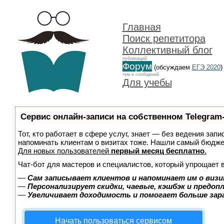
Главная
Поиск репетитора
Коллективный блог
публикаций
Форум
(обсуждаем
ЕГЭ 2020
)
тем и сообщений
Для учебы
Сервис онлайн-записи на собственном Telegram
Тот, кто работает в сфере услуг, знает — без ведения запи
напоминать клиентам о визитах тоже. Нашли самый бюдж
Для новых пользователей
первый месяц бесплатно
.
Чат-бот для мастеров и специалистов, который упрощает 
—
Сам записывает клиентов и напоминает им о визи
—
Персонализирует скидки, чаевые, кэшбэк и предоп
—
Увеличивает доходимость и помогает больше за
Начать пользоваться сервисом