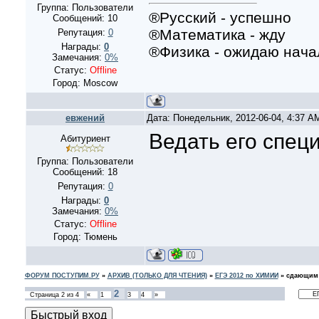
Группа: Пользователи
®Русский - успешно
Сообщений:
10
®Математика - жду
Репутация:
0
Награды:
0
®Физика - ожидаю нача
Замечания:
0%
Статус:
Offline
Город: Moscow
евжений
Дата: Понедельник, 2012-06-04, 4:37 
Ведать его специ
Абитуриент
Группа: Пользователи
Сообщений:
18
Репутация:
0
Награды:
0
Замечания:
0%
Статус:
Offline
Город: Тюмень
ФОРУМ ПОСТУПИМ.РУ
»
АРХИВ (ТОЛЬКО ДЛЯ ЧТЕНИЯ)
»
ЕГЭ 2012 по ХИМИИ
»
сдающим
2
Страница
2
из
4
«
1
3
4
»