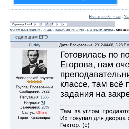
Новые сообщения
·
Уч
2
Страница
2
из
4
«
1
3
4
»
ФОРУМ ПОСТУПИМ.РУ
»
АРХИВ (ТОЛЬКО ДЛЯ ЧТЕНИЯ)
»
ЕГЭ 2012 по ХИМИИ
»
сдающим
сдающим ЕГЭ
Cuddy
Дата: Воскресенье, 2012-04-08, 3:28 P
Готовилась по п
Егорова, нам оч
преподавательни
Нобелевский лауреат
классе, там всё 
Группа: Проверенные
задания на закр
Сообщений:
3722
Репутация:
1336
Награды:
74
Замечания:
20%
Там, за углом, продают
Статус:
Offline
Их покупал для дворца
Город: Красноярск
Гектор. (с)