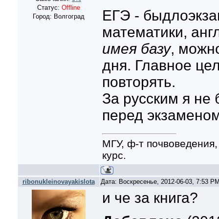
Статус:
Offline
ЕГЭ - быдлоэкза
Город: Волгоград
математики, англ
имея базу
, можн
дня. Главное це
повторять.
За русским я не
перед экзаменом,
МГУ, ф-т почвоведения,
курс.
ribonukleinovayakislota
Дата: Воскресенье, 2012-06-03, 7:53 P
и че за книга?