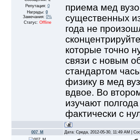
приема мед вузо
Репутация:
0
Награды:
0
существенных и
Замечания:
0%
Статус:
Offline
года не произош
сконцентрируйте
которые точно н
связи с новым 
стандартом часы
физику в мед вуз
вдвое. Во второ
изучают полгода 
фактически с нул
007_M
Дата: Среда, 2012-05-30, 11:49 AM | С