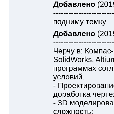
Добавлено
(2019
-----------------------
подниму темку
Добавлено
(2019
-----------------------
Черчу в: Компас
SolidWorks, Altiu
программах согл
условий.
- Проектировани
доработка черте
- 3D моделиров
сложность;