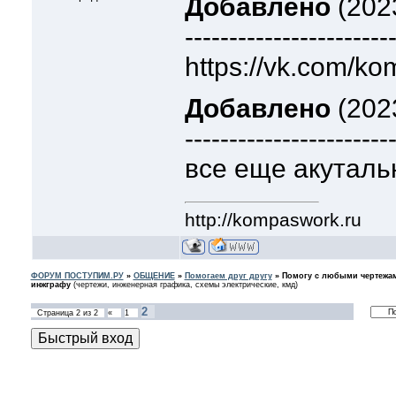
Добавлено
(202
-----------------------
https://vk.com/k
Добавлено
(2023
-----------------------
все еще акуталь
http://kompaswork.ru
ФОРУМ ПОСТУПИМ.РУ
»
ОБЩЕНИЕ
»
Помогаем друг другу
»
Помогу с любыми чертежам
инжграфу
(чертежи, инженерная графика, схемы электрические, кмд)
2
Страница
2
из
2
«
1