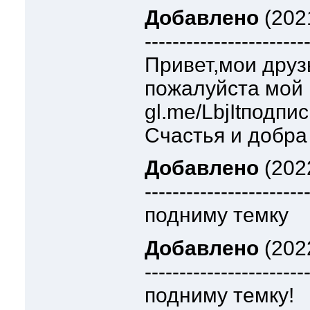
Добавлено
(2021
-----------------------
Привет,мои друз
пожалуйста мой к
gl.me/LbjItподпи
Счастья и добра 
Добавлено
(2022
-----------------------
подниму темку
Добавлено
(2022
-----------------------
подниму темку!