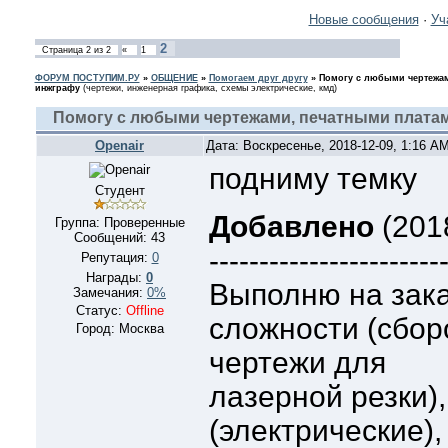
Новые сообщения
·
Уч
2
Страница
2
из
2
«
1
ФОРУМ ПОСТУПИМ.РУ
»
ОБЩЕНИЕ
»
Помогаем друг другу
»
Помогу с любыми чертежам
инжграфу
(чертежи, инженерная графика, схемы электрические, кмд)
Помогу с любыми чертежами, печатными платам
Openair
Дата: Воскресенье, 2018-12-09, 1:16 A
подниму темку
Студент
Добавлено
(2018
Группа: Проверенные
Сообщений:
43
-----------------------
Репутация:
0
Награды:
0
Выполню на зак
Замечания:
0%
Статус:
Offline
сложности (сбор
Город: Москва
чертежи для
лазерной резки)
(электрические),