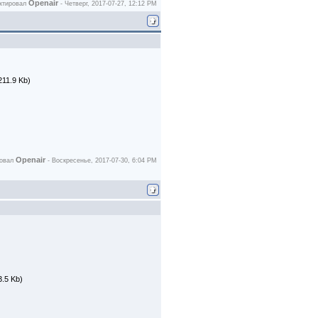
Openair
ктировал
-
Четверг, 2017-07-27, 12:12 PM
211.9 Kb)
Openair
ровал
-
Воскресенье, 2017-07-30, 6:04 PM
3.5 Kb)