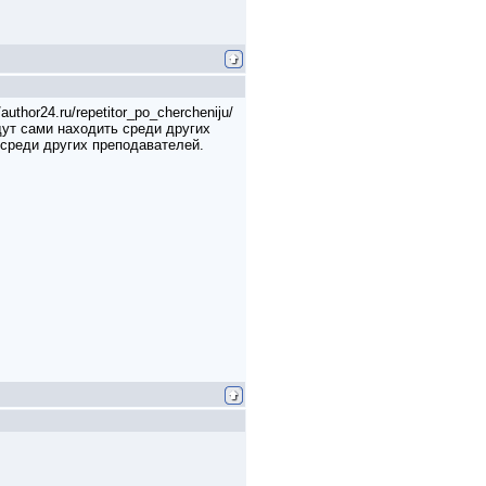
hor24.ru/repetitor_po_chercheniju/
дут сами находить среди других
 среди других преподавателей.