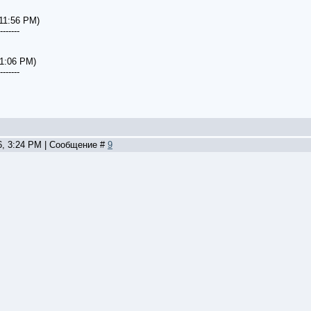
 11:56 PM)
-------
 1:06 PM)
-------
6, 3:24 PM | Сообщение #
9