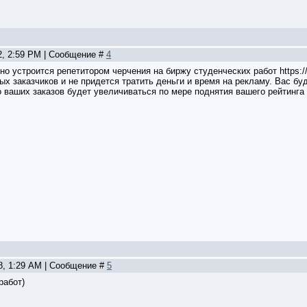
2, 2:59 PM | Сообщение #
4
 устроится репетитором черчения на биржу студенческих работ https://aut
ых заказчиков и не придется тратить деньги и время на рекламу. Вас бу
о ваших заказов будет увеличиваться по мере поднятия вашего рейтинга
08, 1:29 AM | Сообщение #
5
работ)