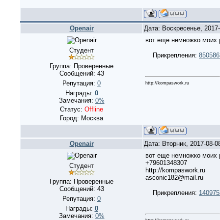
Openair
Дата: Воскресенье, 2017
вот еще немножко моих 
Студент
Прикрепления:
850586
Группа: Проверенные
Сообщений:
43
Репутация:
0
http://kompaswork.ru
Награды:
0
Замечания:
0%
Статус:
Offline
Город: Москва
Openair
Дата: Вторник, 2017-08-0
вот еще немножко моих 
+79601348307
Студент
http://kompaswork.ru
asconic182@mail.ru
Группа: Проверенные
Сообщений:
43
Прикрепления:
140975
Репутация:
0
Награды:
0
Замечания:
0%