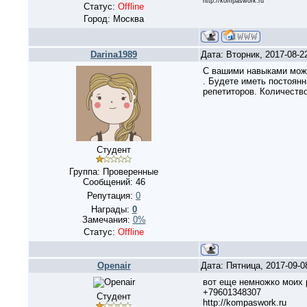
http://kompaswork.ru
Статус:
Offline
Город: Москва
Darina1989
Дата: Вторник, 2017-08-2
С вашими навыками можно
. Будете иметь постоянн
репетиторов. Количеств
Студент
Группа: Проверенные
Сообщений:
46
Репутация:
0
Награды:
0
Замечания:
0%
Статус:
Offline
Openair
Дата: Пятница, 2017-09-
вот еще немножко моих 
+79601348307
Студент
http://kompaswork.ru