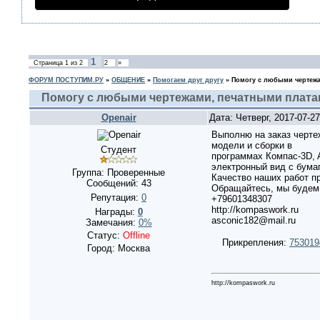
1
Страница
1
из
2
2
»
ФОРУМ ПОСТУПИМ.РУ
»
ОБЩЕНИЕ
»
Помогаем друг другу
»
Помогу с любыми чертежа
Помогу с любыми чертежами, печатными платам
Openair
Дата: Четверг, 2017-07-2
Выполню на заказ чертеж
модели и сборки в
Студент
программах Компас-3D, 
электронный вид с бумаг
Группа: Проверенные
Качество наших работ пр
Сообщений:
43
Обращайтесь, мы будем
Репутация:
0
+79601348307
http://kompaswork.ru
Награды:
0
asconic182@mail.ru
Замечания:
0%
Статус:
Offline
Прикрепления:
753019
Город: Москва
http://kompaswork.ru