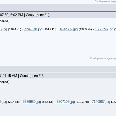
Сообщение отреда
-07-30, 6:02 PM | Сообщение #
2
работ)
3.jpg
·
7247878.jpg
·
1832339.jpg
·
1650256.jpg
(146.4 Kb)
(114.7 Kb)
(199.9 Kb)
(
Сообщение отредакти
8, 11:15 AM | Сообщение #
3
работ)
3.jpg
·
3836980.jpg
·
5507198.jpg
·
7140887.jpg
(22.4 Kb)
(56.8 Kb)
(112.3 Kb)
(13