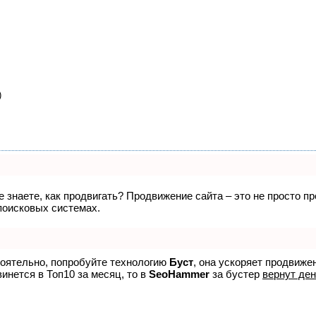
)
не знаете, как продвигать? Продвижение сайта – это не просто 
поисковых системах.
тоятельно, попробуйте технологию
Буст
, она ускоряет продвиже
винется в Топ10 за месяц, то в
SeoHammer
за бустер
вернут ден