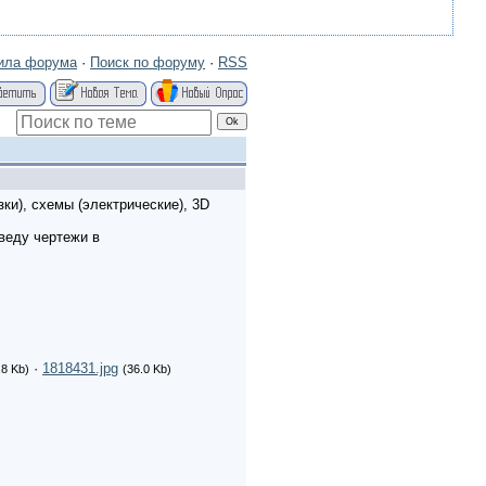
ила форума
·
Поиск по форуму
·
RSS
ки), схемы (электрические), 3D
веду чертежи в
·
1818431.jpg
.8 Kb)
(36.0 Kb)