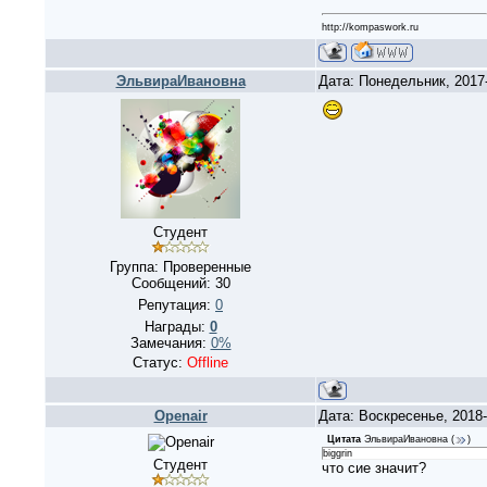
http://kompaswork.ru
ЭльвираИвановна
Дата: Понедельник, 2017
Студент
Группа: Проверенные
Сообщений:
30
Репутация:
0
Награды:
0
Замечания:
0%
Статус:
Offline
Openair
Дата: Воскресенье, 2018
Цитата
ЭльвираИвановна
(
)
biggrin
Студент
что сие значит?