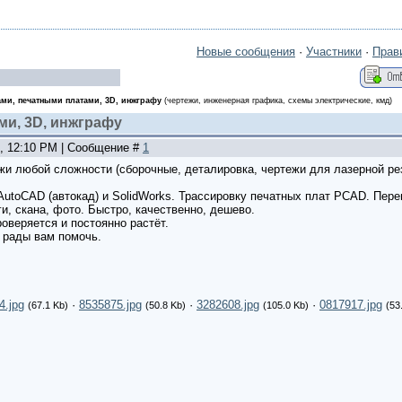
Новые сообщения
·
Участники
·
Прав
ми, печатными платами, 3D, инжграфу
(чертежи, инженерная графика, схемы электрические, кмд)
и, 3D, инжграфу
7, 12:10 PM | Сообщение #
1
и любой сложности (сборочные, деталировка, чертежи для лазерной рез
AutoCAD (автокад) и SolidWorks. Трассировку печатных плат PCAD. Пере
и, скана, фото. Быстро, качественно, дешево.
оверяется и постоянно растёт.
 рады вам помочь.
4.jpg
·
8535875.jpg
·
3282608.jpg
·
0817917.jpg
(67.1 Kb)
(50.8 Kb)
(105.0 Kb)
(53