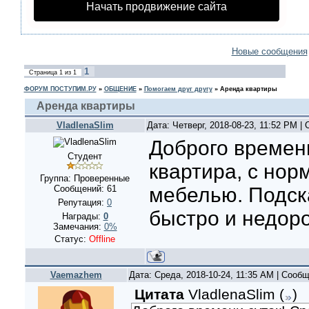
Начать продвижение сайта
Новые сообщения
1
Страница
1
из
1
ФОРУМ ПОСТУПИМ.РУ
»
ОБЩЕНИЕ
»
Помогаем друг другу
»
Аренда квартиры
Аренда квартиры
VladlenaSlim
Дата: Четверг, 2018-08-23, 11:52 PM 
Доброго времени
Студент
квартира, с но
Группа: Проверенные
Сообщений:
61
мебелью. Подск
Репутация:
0
быстро и недоро
Награды:
0
Замечания:
0%
Статус:
Offline
Vaemazhem
Дата: Среда, 2018-10-24, 11:35 AM | Сооб
Цитата
VladlenaSlim
(
)