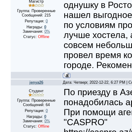
Магистр
однушку в Росто
Группа: Проверенные
нашел выгодное
Сообщений:
215
Репутация:
0
по условиям пр
Награды:
0
Замечания:
0%
лучше хостела, 
Статус:
Offline
совсем небольш
провел время к
городе. Рекоме
jenya26
Дата: Четверг, 2022-12-22, 6:27 PM |
По приезду в Аз
Студент
понадобилась ар
Группа: Проверенные
Сообщений:
64
При помощи аге
Репутация:
0
Награды:
0
"CASPRO"
Замечания:
0%
Статус:
Offline