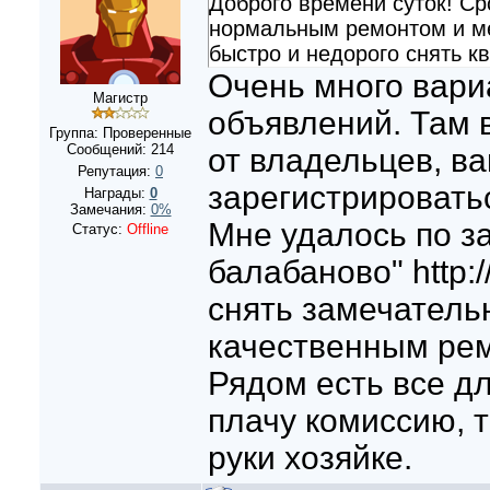
Доброго времени суток! Ср
нормальным ремонтом и ме
быстро и недорого снять к
Очень много вари
Магистр
объявлений. Там 
Группа: Проверенные
Сообщений:
214
от владельцев, ва
Репутация:
0
зарегистрироватьс
Награды:
0
Замечания:
0%
Мне удалось по з
Статус:
Offline
балабаново" http:
снять замечательн
качественным ре
Рядом есть все дл
плачу комиссию, 
руки хозяйке.