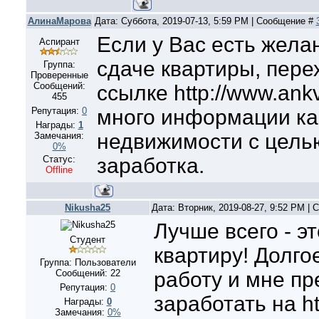
АлинаМарова
Дата: Суббота, 2019-07-13, 5:59 PM | Сообщение #
Если у Вас есть жела
Аспирант
сдаче квартиры, пере
Группа:
Проверенные
Сообщений:
ссылке http://www.ankv
455
Репутация:
0
много информации ка
Награды:
1
недвижимости с цель
Замечания:
0%
Статус:
заработка.
Offline
Nikusha25
Дата: Вторник, 2019-08-27, 9:52 PM |
Лучше всего - э
Студент
квартиру! Долго
Группа: Пользователи
Сообщений:
22
работу и мне п
Репутация:
0
заработать на ht
Награды:
0
Замечания:
0%