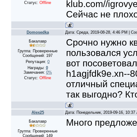
klub.com//igrovy
Статус:
Offline
Сейчас не плох
Domosedka
Дата: Среда, 2019-08-28, 4:46 PM | С
Срочно нужно кв
Бакалавр
пользовался ус
Группа: Проверенные
Сообщений:
197
вот посоветовали
Репутация:
0
Награды:
0
h1agjfdk9e.xn--8
Замечания:
0%
Статус:
Offline
отличный специа
так выгодно? Кт
Alex25
Дата: Понедельник, 2019-09-16, 10:3
Много предложе
Бакалавр
Группа: Проверенные
Сообщений:
149