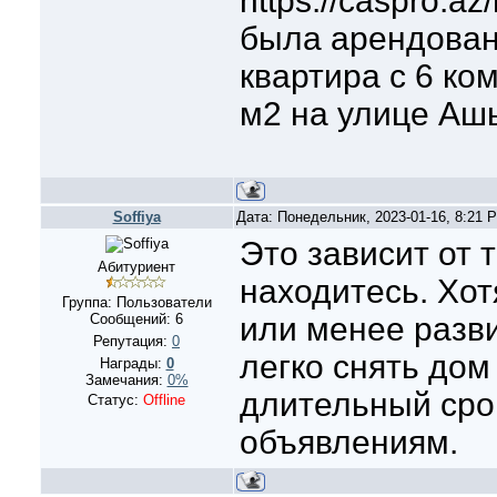
https://caspro.az
была арендован
квартира с 6 к
м2 на улице Ашы
Soffiya
Дата: Понедельник, 2023-01-16, 8:21
Это зависит от т
Абитуриент
находитесь. Хот
Группа: Пользователи
Сообщений:
6
или менее разв
Репутация:
0
легко снять дом
Награды:
0
Замечания:
0%
длительный сро
Статус:
Offline
объявлениям.