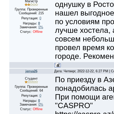
Магистр
однушку в Росто
Группа: Проверенные
нашел выгодное
Сообщений:
215
Репутация:
0
по условиям пр
Награды:
0
Замечания:
0%
лучше хостела, 
Статус:
Offline
совсем небольш
провел время к
городе. Рекоме
jenya26
Дата: Четверг, 2022-12-22, 6:27 PM |
По приезду в Аз
Студент
понадобилась ар
Группа: Проверенные
Сообщений:
64
При помощи аге
Репутация:
0
Награды:
0
"CASPRO"
Замечания:
0%
Статус:
Offline