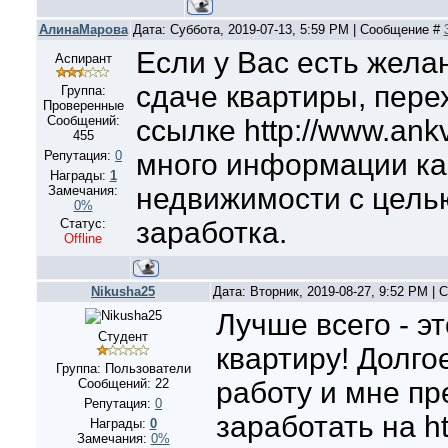
АлинаМарова
Дата: Суббота, 2019-07-13, 5:59 PM | Сообщение #
Если у Вас есть жела
Аспирант
сдаче квартиры, пере
Группа:
Проверенные
Сообщений:
ссылке http://www.ankv
455
Репутация:
0
много информации ка
Награды:
1
недвижимости с цель
Замечания:
0%
Статус:
заработка.
Offline
Nikusha25
Дата: Вторник, 2019-08-27, 9:52 PM |
Лучше всего - э
Студент
квартиру! Долго
Группа: Пользователи
Сообщений:
22
работу и мне п
Репутация:
0
заработать на ht
Награды:
0
Замечания:
0%