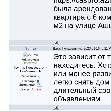
https://caspro.az
была арендован
квартира с 6 к
м2 на улице Ашы
Soffiya
Дата: Понедельник, 2023-01-16, 8:21
Это зависит от т
Абитуриент
находитесь. Хот
Группа: Пользователи
Сообщений:
6
или менее разв
Репутация:
0
легко снять дом
Награды:
0
Замечания:
0%
длительный сро
Статус:
Offline
объявлениям.