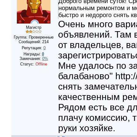
Доброго времени суток! Ср
нормальным ремонтом и ме
быстро и недорого снять к
Очень много вари
Магистр
объявлений. Там 
Группа: Проверенные
Сообщений:
214
от владельцев, ва
Репутация:
0
зарегистрироватьс
Награды:
0
Замечания:
0%
Мне удалось по з
Статус:
Offline
балабаново" http:
снять замечательн
качественным ре
Рядом есть все дл
плачу комиссию, 
руки хозяйке.