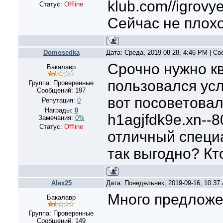
klub.com//igrovy
Статус:
Offline
Сейчас не плох
Domosedka
Дата: Среда, 2019-08-28, 4:46 PM | С
Срочно нужно кв
Бакалавр
пользовался ус
Группа: Проверенные
Сообщений:
197
вот посоветовали
Репутация:
0
Награды:
0
h1agjfdk9e.xn--8
Замечания:
0%
Статус:
Offline
отличный специа
так выгодно? Кт
Alex25
Дата: Понедельник, 2019-09-16, 10:3
Много предложе
Бакалавр
Группа: Проверенные
Сообщений:
149