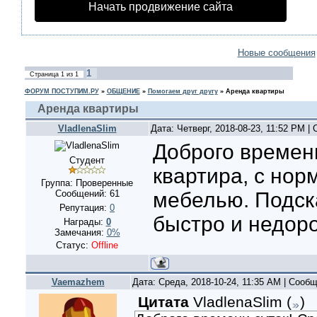
Начать продвижение сайта
Новые сообщения
1
Страница
1
из
1
ФОРУМ ПОСТУПИМ.РУ
»
ОБЩЕНИЕ
»
Помогаем друг другу
»
Аренда квартиры
Аренда квартиры
VladlenaSlim
Дата: Четверг, 2018-08-23, 11:52 PM 
Доброго времени
Студент
квартира, с но
Группа: Проверенные
Сообщений:
61
мебелью. Подск
Репутация:
0
быстро и недоро
Награды:
0
Замечания:
0%
Статус:
Offline
Vaemazhem
Дата: Среда, 2018-10-24, 11:35 AM | Сооб
Цитата
VladlenaSlim
(
)