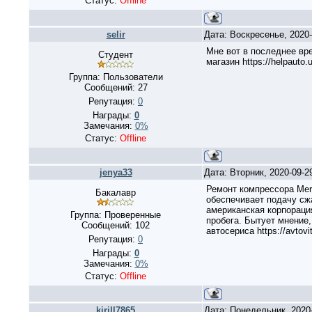
Статус:
Offline
selir
Дата: Воскресенье, 2020
Мне вот в последнее вр
Студент
магазин https://helpaut
Группа: Пользователи
Сообщений:
27
Репутация:
0
Награды:
0
Замечания:
0%
Статус:
Offline
jenya33
Дата: Вторник, 2020-09-
Ремонт компрессора Mer
Бакалавр
обеспечивает подачу сж
американская корпорация
Группа: Проверенные
пробега. Бытует мнение,
Сообщений:
102
автосериса https://avto
Репутация:
0
Награды:
0
Замечания:
0%
Статус:
Offline
kirill7865
Дата: Понедельник, 2020