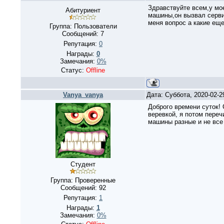
Здравствуйте всем,у мое
Абитуриент
машины,он вызвал сервис
меня вопрос а какие ещ
Группа: Пользователи
Сообщений:
7
Репутация:
0
Награды:
0
Замечания:
0%
Статус:
Offline
Vanya_vanya
Дата: Суббота, 2020-02-
Доброго времени суток!
веревкой, я потом перечи
машины разные и не все
Студент
Группа: Проверенные
Сообщений:
92
Репутация:
1
Награды:
1
Замечания:
0%