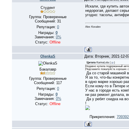
Искали, где купить авто
Студент
недорогая, делают серь
угодно: тасолы, антифри
Группа: Проверенные
Сообщений:
31
Репутация:
0
Alex Kovalev
Награды:
0
Замечания:
0%
Статус:
Offline
OlenkaS
Дата: Вторник, 2021-12-0
Цитата
KarinaLola
(
)
Недавно купила подержанный автом
Бакалавр
Подскажите пожалуйста хороших сп
Да со старой машиной вс
Я за то, что-бы конкре
Группа: Проверенные
в одно марке хорошо ра
Сообщений:
117
Если кому-то в Питере н
Репутация:
0
У нас в городе есть ком
Награды:
0
ни раз ремонт делала, вс
Замечания:
0%
Да у ребят скидка на вс
!
Статус:
Offline
Прикрепления:
709392