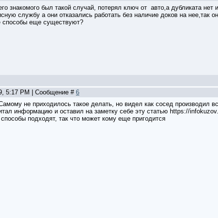
го знакомого был такой случай, потерял ключ от авто,а дубликата нет 
ную службу а они отказались работать без наличие доков на нее,так он 
е способы еще существуют?
29, 5:17 PM | Сообщение #
6
 Самому не приходилось такое делать, но видел как сосед производил в
тал информацию и оставил на заметку себе эту статью https://infokuzov.r
 способы подходят, так что может кому еще пригодится