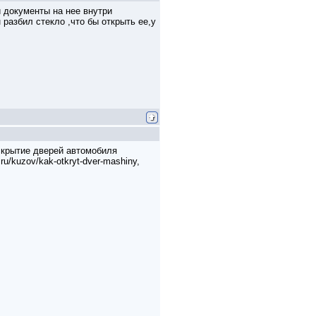
и документы на нее внутри
разбил стекло ,что бы открыть ее,у
скрытие дверей автомобиля
u/kuzov/kak-otkryt-dver-mashiny,