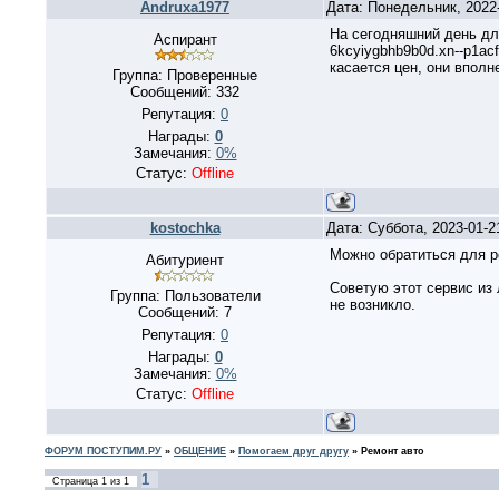
Andruxa1977
Дата: Понедельник, 2022
На сегодняшний день для
Аспирант
6kcyiygbhb9b0d.xn--p1ac
касается цен, они вполн
Группа: Проверенные
Сообщений:
332
Репутация:
0
Награды:
0
Замечания:
0%
Статус:
Offline
kostochka
Дата: Суббота, 2023-01-
Можно обратиться для рем
Абитуриент
Советую этот сервис из
Группа: Пользователи
не возникло.
Сообщений:
7
Репутация:
0
Награды:
0
Замечания:
0%
Статус:
Offline
ФОРУМ ПОСТУПИМ.РУ
»
ОБЩЕНИЕ
»
Помогаем друг другу
»
Ремонт авто
1
Страница
1
из
1