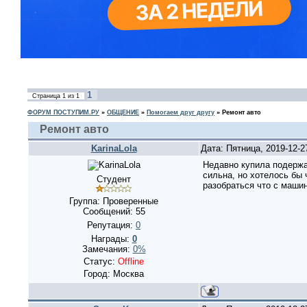
1
Страница
1
из
1
ФОРУМ ПОСТУПИМ.РУ
»
ОБЩЕНИЕ
»
Помогаем друг другу
»
Ремонт авто
Ремонт авто
KarinaLola
Дата: Пятница, 2019-12-
Недавно купила подержа
сильна, но хотелось бы
Студент
разобраться что с машин
Группа: Проверенные
Сообщений:
55
Репутация:
0
Награды:
0
Замечания:
0%
Статус:
Offline
Город: Москва