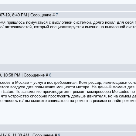
-07-19, 8:40 PM | Сообщение #
7
емя пришлось помучаться с выхлопной системой, долго искал для себя
o.ua/ автозапчастей, который специализируется именно на выхлопной сист
29, 10:58 PM | Сообщение #
8
cedes в Москве – услуга востребованная. Компрессор, являющийся ос
атого воздуха для повышения мощности мотора. На данный момент для 
 Eaton. По заявлению производителя, ремонт компрессора Mercedes не 
 что устройство способно прослужить дольше двигателя, но на самом де
vito-moscow.ru/ вы сможете записаться на ремонт в режиме онлайн реком
-11-16, 11:38 AM | Сообщение #
9