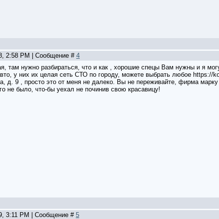
08, 2:58 PM | Сообщение #
4
я, там нужно разбираться, что и как , хорошие спецы Вам нужны и я мог
то, у них их целая сеть СТО по городу, можете выбрать любое https://ko
, д. 9 , просто это от меня не далеко. Вы не переживайте, фирма марку
го не было, что-бы уехал не починив свою красавицу!
9, 3:11 PM | Сообщение #
5