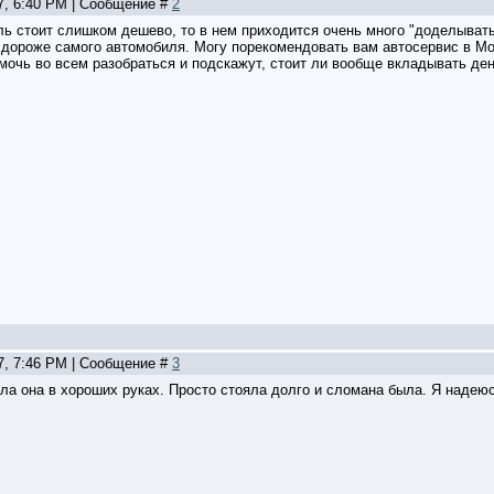
27, 6:40 PM | Сообщение #
2
ь стоит слишком дешево, то в нем приходится очень много "доделывать
дороже самого автомобиля. Могу порекомендовать вам автосервис в Моск
мочь во всем разобраться и подскажут, стоит ли вообще вкладывать ден
27, 7:46 PM | Сообщение #
3
а она в хороших руках. Просто стояла долго и сломана была. Я надеюсь