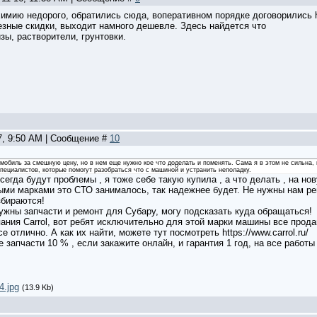
химию недорого, обратились сюда, воперативном порядке договорились ht
езные скидки, выходит намного дешевле. Здесь найдется что
зы, растворители, грунтовки.
7, 9:50 AM | Сообщение #
10
обиль за смешную цену, но в нем еще нужно кое что доделать и поменять. Сама я в этом не сильна, н
ециалистов, которые помогут разобраться что с машиной и устранить неполадку.
егда будут проблемы , я тоже себе такую купила , а что делать , на нов
тными марками это СТО занималось, так надежнее будет. Не нужны нам р
збираются!
ужны запчасти и ремонт для Субару, могу подсказать куда обращаться!
пания Carrol, вот ребят исключительно для этой марки машины все прода
е отлично. А как их найти, можете тут посмотреть https://www.carrol.ru/
е запчасти 10 % , если закажите онлайн, и гарантия 1 год, на все работы
4.jpg
(13.9 Kb)