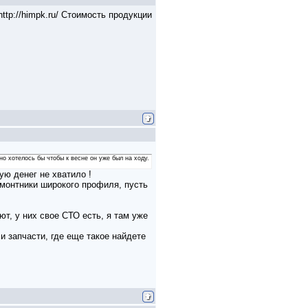
tp://himpk.ru/ Стоимость продукции
о хотелось бы чтобы к весне он уже был на ходу.
ую денег не хватило !
емонтники широкого профиля, пусть
ют, у них свое СТО есть, я там уже
 и запчасти, где еще такое найдете