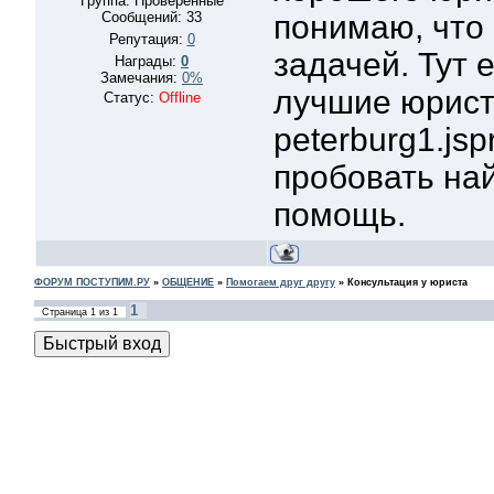
Группа: Проверенные
Сообщений:
33
понимаю, что 
Репутация:
0
задачей. Тут 
Награды:
0
Замечания:
0%
лучшие юристы
Статус:
Offline
peterburg1.jspr
пробовать най
помощь.
ФОРУМ ПОСТУПИМ.РУ
»
ОБЩЕНИЕ
»
Помогаем друг другу
»
Консультация у юриста
1
Страница
1
из
1