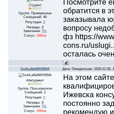
Посмотрите е
Студент
обратится в э
Группа: Проверенные
Сообщений:
49
заказывала ю
Репутация:
0
вопросу
недо
Награды:
0
Замечания:
0%
фз https://www
Статус:
Offline
cons.ru/uslug
осталась оче
SvetLaNaNIKININA
Дата: Понедельник, 2020-12-28,
На этом сайте - 
Абитуриент
квалифициров
Группа: Пользователи
Сообщений:
2
Ижевска конс
Репутация:
0
постоянно за
Награды:
0
Замечания:
0%
рекомендую и
Статус:
Offline