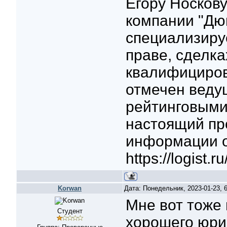
Егору Носков
компании "Дюв
специализиру
праве, сделк
квалифициров
отмечен вед
рейтинговыми 
настоящий пр
информации о 
https://logist.ru
Korwan
Дата: Понедельник, 2023-01-23,
Мне вот тоже
Студент
хорошего юрис