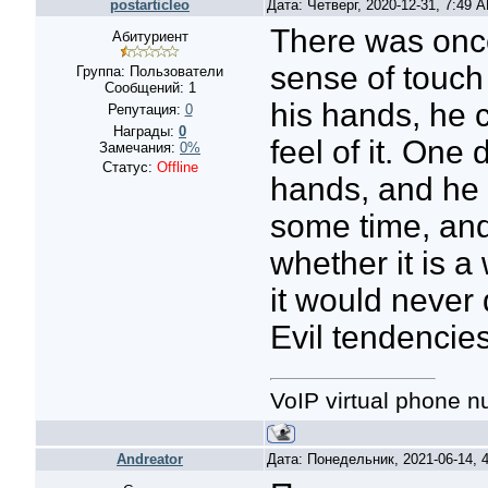
postarticleo
Дата: Четверг, 2020-12-31, 7:49
There was once
Абитуриент
sense of touch
Группа: Пользователи
Сообщений:
1
his hands, he c
Репутация:
0
Награды:
0
feel of it. One
Замечания:
0%
Статус:
Offline
hands, and he w
some time, and
whether it is a 
it would never d
Evil tendencie
VoIP virtual phone 
Andreator
Дата: Понедельник, 2021-06-14,