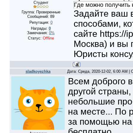
Студент
Где можно получить
Задайте ваш 
Группа: Проверенные
Сообщений:
89
способами, к
Репутация:
0
Награды:
0
сайте https://
Замечания:
0%
Статус:
Offline
Москва) и вы 
Юристы конс
sladkoyezhka
Дата: Среда, 2020-12-02, 6:00 AM |
Всем доброго в
другой страны,
небольшие про
на месте... По
за помощью на 
бесплатно