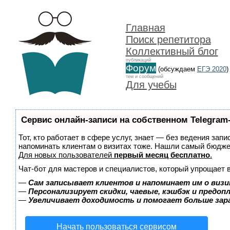
Главная
Поиск репетитора
Коллективный блог
публикаций
Форум
(обсуждаем
ЕГЭ 2020
)
тем и сообщений
Для учебы
Сервис онлайн-записи на собственном Telegram
Тот, кто работает в сфере услуг, знает — без ведения запи
напоминать клиентам о визитах тоже. Нашли самый бюдж
Для новых пользователей
первый месяц бесплатно
.
Чат-бот для мастеров и специалистов, который упрощает 
—
Сам записывает клиентов и напоминает им о визи
—
Персонализирует скидки, чаевые, кэшбэк и предоп
—
Увеличивает доходимость и помогает больше за
Начать пользоваться сервисом