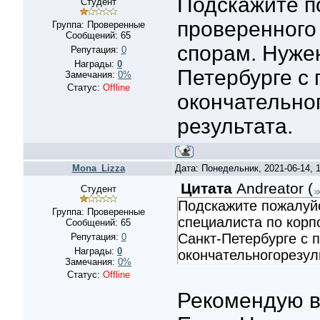
Подскажите п
Студент
проверенного
Группа: Проверенные
Сообщений:
65
спорам. Нуже
Репутация:
0
Награды:
0
Петербурге с
Замечания:
0%
Статус:
Offline
окончательно
результата.
Mona_Lizza
Дата: Понедельник, 2021-06-14,
Цитата
Andreator
(
Студент
Подскажите пожалуйс
Группа: Проверенные
специалиста по корп
Сообщений:
65
Санкт-Петербурге с
Репутация:
0
Награды:
0
окончательногорезул
Замечания:
0%
Статус:
Offline
Рекомендую в