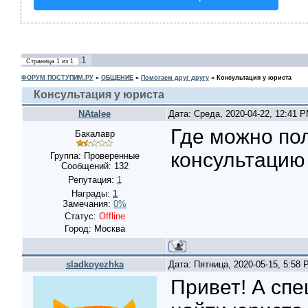
1
Страница
1
из
1
ФОРУМ ПОСТУПИМ.РУ
»
ОБЩЕНИЕ
»
Помогаем друг другу
»
Консультация у юриста
Консультация у юриста
NAtalee
Дата: Среда, 2020-04-22, 12:41 
Где можно по
Бакалавр
консультацию
Группа: Проверенные
Сообщений:
132
Репутация:
1
Награды:
1
Замечания:
0%
Статус:
Offline
Город: Москва
sladkoyezhka
Дата: Пятница, 2020-05-15, 5:58
Привет! А сп