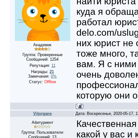
найти юриста 
куда я обращ
работал юрист
delo.com/uslu
них юрист не 
Академик
тоже много, т
Группа: Проверенные
Сообщений:
1254
вам. Я с ними
Репутация:
11
Награды:
21
очень доволен
Замечания:
0%
Статус:
Offline
профессиона
которую они 
Vitorgans
Дата: Воскресенье, 2020-05-17, 
Качественная
Абитуриент
какой у вас и
Группа: Пользователи
Сообщений:
13