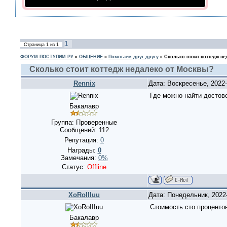
1
Страница
1
из
1
ФОРУМ ПОСТУПИМ.РУ
»
ОБЩЕНИЕ
»
Помогаем друг другу
»
Сколько стоит коттедж н
Сколько стоит коттедж недалеко от Москвы?
Rennix
Дата: Воскресенье, 2022
Где можно найти достов
Бакалавр
Группа: Проверенные
Сообщений:
112
Репутация:
0
Награды:
0
Замечания:
0%
Статус:
Offline
XoRoIIIuu
Дата: Понедельник, 2022
Стоимость сто процентов
Бакалавр