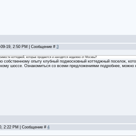
-09-19, 2:50 PM | Сообщение #
3
оимости коттеджей, которые продаются и находятся недалеко от Москвы?
по собственному опыту клубный подмосковный коттеджный поселок, кот
ому шоссе. Ознакомиться со всеми предложениями подробнее, можно на h
20, 2:22 PM | Сообщение #
4