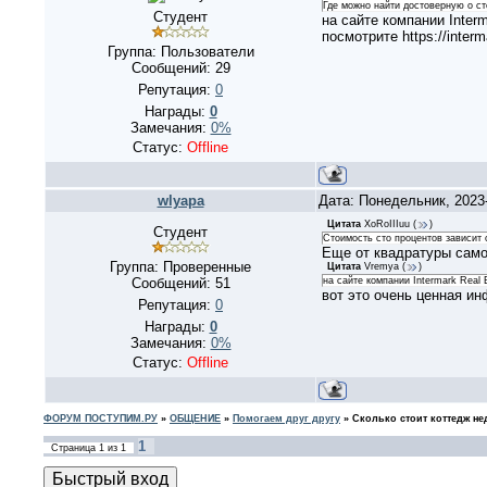
Где можно найти достоверную о ст
Студент
на сайте компании Inter
посмотрите https://inter
Группа: Пользователи
Сообщений:
29
Репутация:
0
Награды:
0
Замечания:
0%
Статус:
Offline
wlyapa
Дата: Понедельник, 2023
Цитата
XoRoIIIuu
(
)
Студент
Стоимость сто процентов зависит 
Еще от квадратуры само
Группа: Проверенные
Цитата
Vremya
(
)
Сообщений:
51
на сайте компании Intermark Real 
вот это очень ценная ин
Репутация:
0
Награды:
0
Замечания:
0%
Статус:
Offline
ФОРУМ ПОСТУПИМ.РУ
»
ОБЩЕНИЕ
»
Помогаем друг другу
»
Сколько стоит коттедж н
1
Страница
1
из
1