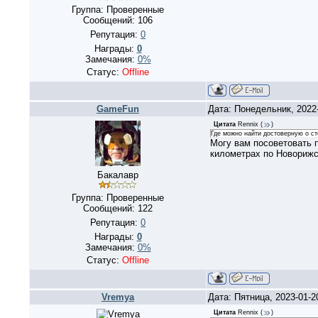
Группа: Проверенные
Сообщений:
106
Репутация:
0
Награды:
0
Замечания:
0%
Статус:
Offline
GameFun
Дата: Понедельник, 2022
Цитата
Rennix
(
)
Где можно найти достоверную о ст
Могу вам посоветовать 
километрах по Новорижск
Бакалавр
Группа: Проверенные
Сообщений:
122
Репутация:
0
Награды:
0
Замечания:
0%
Статус:
Offline
Vremya
Дата: Пятница, 2023-01-
Цитата
Rennix
(
)