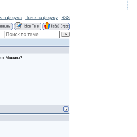
ила форума
·
Поиск по форуму
·
RSS
 от Москвы?