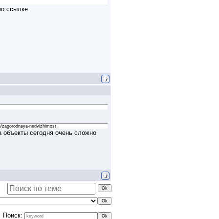
по ссылке
u/zagorodnaya-nedvizhimost
а объекты сегодня очень сложно
Поиск: