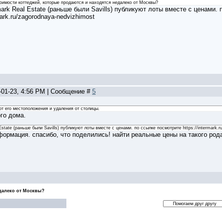
оимости коттеджей, которые продаются и находятся недалеко от Москвы?
mark Real Estate (раньше были Savills) публикуют лоты вместе с ценами. 
mark.ru/zagorodnaya-nedvizhimost
-01-23, 4:56 PM | Сообщение #
5
от его местоположения и удаления от столицы.
го дома.
Estate (раньше были Savills) публикуют лоты вместе с ценами. по ссылке посмотрите https://intermark.r
формация. спасибо, что поделились! найти реальные цены на такого род
едалеко от Москвы?