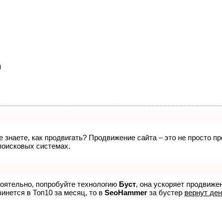
)
не знаете, как продвигать? Продвижение сайта – это не просто 
поисковых системах.
тоятельно, попробуйте технологию
Буст
, она ускоряет продвиже
винется в Топ10 за месяц, то в
SeoHammer
за бустер
вернут ден