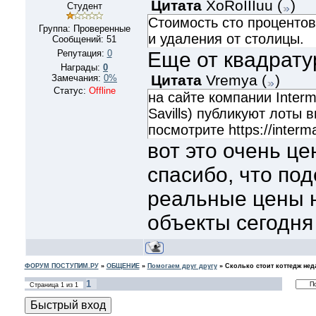
Цитата
XoRoIIIuu
(
)
Студент
Стоимость сто процентов
Группа: Проверенные
и удаления от столицы.
Сообщений:
51
Репутация:
0
Еще от квадрату
Награды:
0
Цитата
Vremya
(
)
Замечания:
0%
Статус:
Offline
на сайте компании Interm
Savills) публикуют лоты 
посмотрите https://interm
вот это очень ц
спасибо, что по
реальные цены н
объекты сегодня
ФОРУМ ПОСТУПИМ.РУ
»
ОБЩЕНИЕ
»
Помогаем друг другу
»
Сколько стоит коттедж не
1
Страница
1
из
1