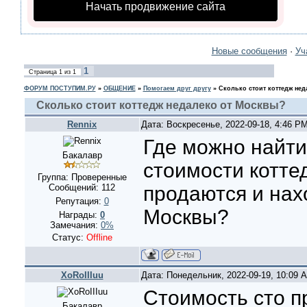
Начать продвижение сайта
Новые сообщения
·
Уч
1
Страница
1
из
1
ФОРУМ ПОСТУПИМ.РУ
»
ОБЩЕНИЕ
»
Помогаем друг другу
»
Сколько стоит коттедж не
Сколько стоит коттедж недалеко от Москвы?
Rennix
Дата: Воскресенье, 2022-09-18, 4:46 P
Где можно найти
Бакалавр
стоимости котте
Группа: Проверенные
Сообщений:
112
продаются и нах
Репутация:
0
Москвы?
Награды:
0
Замечания:
0%
Статус:
Offline
XoRoIIIuu
Дата: Понедельник, 2022-09-19, 10:09
Стоимость сто п
Бакалавр