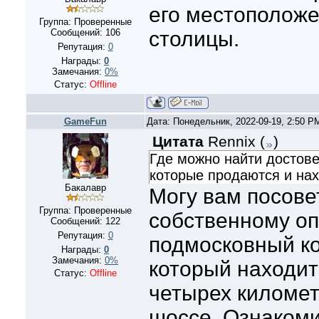
его местоположе
Группа: Проверенные
Сообщений:
106
столицы.
Репутация:
0
Награды:
0
Замечания:
0%
Статус:
Offline
GameFun
Дата: Понедельник, 2022-09-19, 2:50 
Цитата
Rennix
(
)
Где можно найти достове
которые продаются и на
Бакалавр
Могу вам посове
Группа: Проверенные
собственному о
Сообщений:
122
Репутация:
0
подмосковный ко
Награды:
0
Замечания:
0%
который находит
Статус:
Offline
четырех киломе
шоссе. Ознакоми