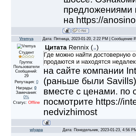
предложениями 
на https://anosino.
Vremya
Дата: Пятница, 2023-01-20, 2:22 PM | Сообщение 
Цитата
Rennix
(
)
Студент
Где можно найти достоверную о
продаются и находятся недалек
Группа:
Пользователи
на сайте компании Int
Сообщений:
29
(раньше были Savills
Репутация:
0
Награды:
0
вместе с ценами. по 
Замечания:
0%
посмотрите https://in
Статус:
Offline
nedvizhimost
wlyapa
Дата: Понедельник, 2023-01-23, 4:56 