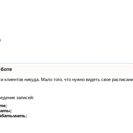
)
-боте
иси клиентов никуда. Мало того, что нужно видеть свое расписа
ведение записей:
те;
латы;
рабатывать;