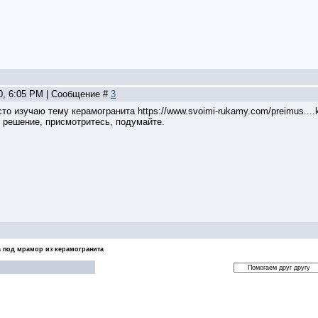
20, 6:05 PM | Сообщение #
3
то изучаю тему керамогранита https://www.svoimi-rukamy.com/preimus....k
 решение, присмотритесь, подумайте.
а под мрамор из керамогранита