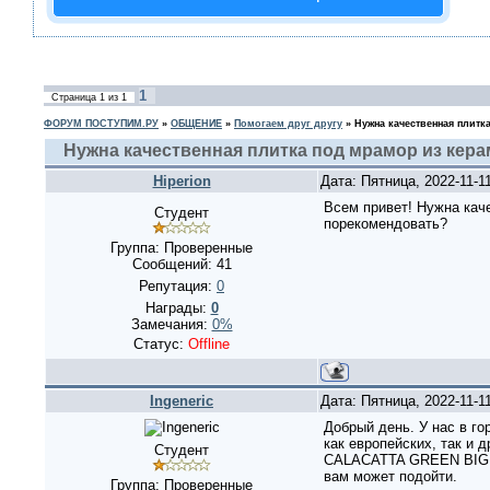
1
Страница
1
из
1
ФОРУМ ПОСТУПИМ.РУ
»
ОБЩЕНИЕ
»
Помогаем друг другу
»
Нужна качественная плитк
Нужна качественная плитка под мрамор из кер
Hiperion
Дата: Пятница, 2022-11-1
Всем привет! Нужна кач
Студент
порекомендовать?
Группа: Проверенные
Сообщений:
41
Репутация:
0
Награды:
0
Замечания:
0%
Статус:
Offline
Ingeneric
Дата: Пятница, 2022-11-1
Добрый день. У нас в го
как европейских, так и 
Студент
CALACATTA GREEN BIG SIZ
вам может подойти.
Группа: Проверенные