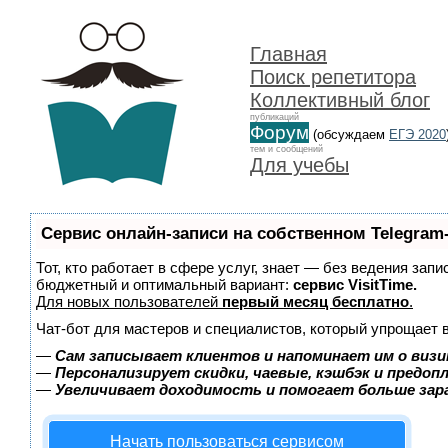
Главная
Поиск репетитора
Коллективный блог
публикаций
Форум
(обсуждаем
ЕГЭ 2020
тем и сообщений
Для учебы
Сервис онлайн-записи на собственном Telegram
Тот, кто работает в сфере услуг, знает — без ведения зап
бюджетный и оптимальный вариант:
сервис VisitTime.
Для новых пользователей
первый месяц бесплатно
.
Чат-бот для мастеров и специалистов, который упрощает 
—
Сам записывает клиентов и напоминает им о визи
—
Персонализирует скидки, чаевые, кэшбэк и предоп
—
Увеличивает доходимость и помогает больше за
Начать пользоваться сервисом