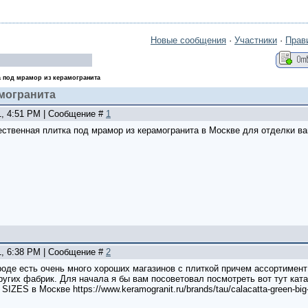
Новые сообщения
·
Участники
·
Прав
а под мрамор из керамогранита
амогранита
1, 4:51 PM | Сообщение #
1
ественная плитка под мрамор из керамогранита в Москве для отделки ва
1, 6:38 PM | Сообщение #
2
роде есть очень много хороших магазинов с плиткой причем ассортимент
других фабрик. Для начала я бы вам посоветовал посмотреть вот тут кат
ES в Москве https://www.keramogranit.ru/brands/tau/calacatta-green-big-