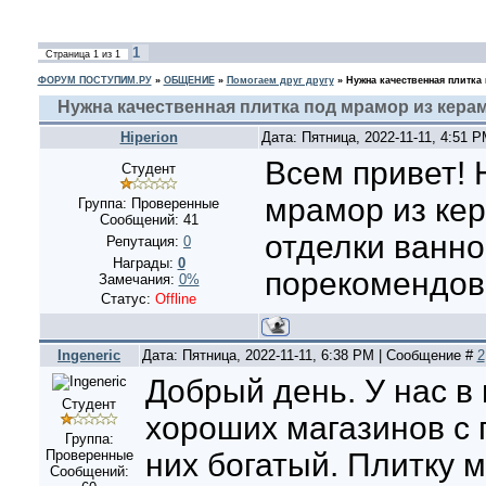
1
Страница
1
из
1
ФОРУМ ПОСТУПИМ.РУ
»
ОБЩЕНИЕ
»
Помогаем друг другу
»
Нужна качественная плитка
Нужна качественная плитка под мрамор из кера
Hiperion
Дата: Пятница, 2022-11-11, 4:51 
Всем привет! 
Студент
мрамор из кер
Группа: Проверенные
Сообщений:
41
отделки ванно
Репутация:
0
Награды:
0
порекомендов
Замечания:
0%
Статус:
Offline
Ingeneric
Дата: Пятница, 2022-11-11, 6:38 PM | Сообщение #
2
Добрый день. У нас в 
Студент
хороших магазинов с 
Группа:
Проверенные
них богатый. Плитку м
Сообщений: