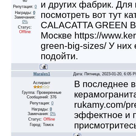
60
и других фабрик. Для
Репутация:
0
посмотреть вот тут к
Награды:
0
Замечания:
0%
CALACATTA GREEN BI
Статус:
Offline
Москве https://www.ker
green-big-sizes/ У ни
подойти.
Marales1
Дата: Пятница, 2023-01-20, 6:05 
В последнее в
Аспирант
керамогранита 
Группа: Проверенные
Сообщений:
376
rukamy.com/pre
Репутация:
0
Награды:
0
эффектное и 
Замечания:
0%
Статус:
Offline
присмотритесь
Город: Томск