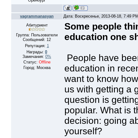
Оренбург
vagrammanasyan
Дата: Воскресенье, 2013-08-18, 7:49 P
Some people thin
Абитуриент
education one s
Группа: Пользователи
Сообщений:
12
Репутация:
1
Награды:
0
People have been
Замечания:
0%
Статус:
Offline
education in recen
Город: Москва
want to know how
us with getting a
question is getti
popular. What is 
decision: going a
yourself?