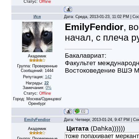
Статус:
Offline
Ися
Дата: Среда, 2013-01-23, 11:02 PM | С
EmilyFendior
, в
начал, с плеча р
Бакалавриат:
Академик
Факультет международн
Группа: Проверенные
Востоковедение ВШЭ Мо
Сообщений:
1444
Репутация:
142
Награды:
22
Замечания:
0%
Статус:
Offline
Город: Москва/Одинцово/
Оренбург
EmilyFendior
Дата: Четверг, 2013-01-24, 9:47 PM | 
Цитата
(
Dahka)))))
)
Академик
тоже попахивает меркан
Группа: Проверенные