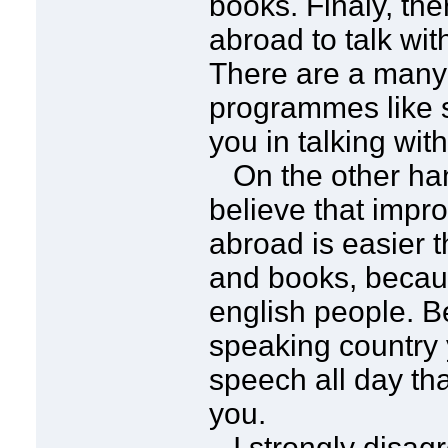
books. Finaly, the
abroad to talk wit
There are a many
programmes like 
you in talking wit
On the other ha
believe that impr
abroad is easier t
and books, becaus
english people. Be
speaking country y
speech all day tha
you.
I strongly disagr