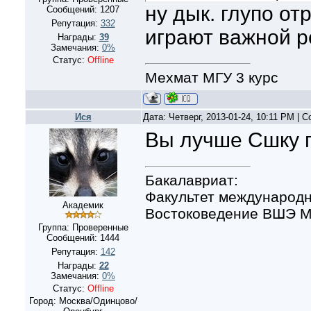
ну дык. глупо от
Сообщений:
1207
Репутация:
332
играют важной р
Награды:
39
Замечания:
0%
Статус:
Offline
Мехмат МГУ 3 курс
Ися
Дата: Четверг, 2013-01-24, 10:11 PM |
Вы лучше Сшку 
Бакалавриат:
Факультет международн
Академик
Востоковедение ВШЭ Мо
Группа: Проверенные
Сообщений:
1444
Репутация:
142
Награды:
22
Замечания:
0%
Статус:
Offline
Город: Москва/Одинцово/