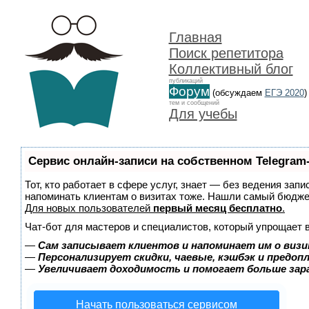
Главная
Поиск репетитора
Коллективный блог
публикаций
Форум
(обсуждаем
ЕГЭ 2020
)
тем и сообщений
Для учебы
Сервис онлайн-записи на собственном Telegram
Тот, кто работает в сфере услуг, знает — без ведения запи
напоминать клиентам о визитах тоже. Нашли самый бюдж
Для новых пользователей
первый месяц бесплатно
.
Чат-бот для мастеров и специалистов, который упрощает 
—
Сам записывает клиентов и напоминает им о визи
—
Персонализирует скидки, чаевые, кэшбэк и предоп
—
Увеличивает доходимость и помогает больше за
Начать пользоваться сервисом