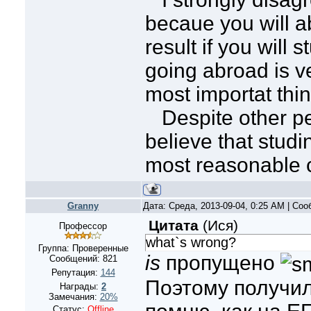
becaue you will a
result if you will 
going abroad is v
most importat thin
Despite other peop
believe that studi
most reasonable 
Granny
Дата: Среда, 2013-09-04, 0:25 AM | Со
Цитата
(
Ися
)
Профессор
what`s wrong?
Группа: Проверенные
is
пропущено
Сообщений:
821
Репутация:
144
Поэтому получил
Награды:
2
Замечания:
20%
Статус:
Offline