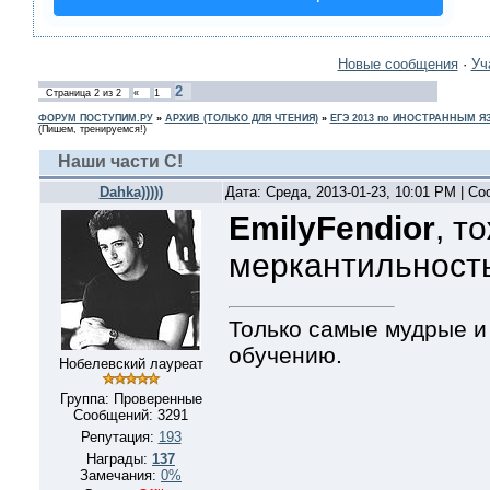
Новые сообщения
·
Уч
2
Страница
2
из
2
«
1
ФОРУМ ПОСТУПИМ.РУ
»
АРХИВ (ТОЛЬКО ДЛЯ ЧТЕНИЯ)
»
ЕГЭ 2013 по ИНОСТРАННЫМ 
(Пишем, тренируемся!)
Наши части С!
Dahka)))))
Дата: Среда, 2013-01-23, 10:01 PM | С
EmilyFendior
, т
меркантильност
Только самые мудрые и
обучению.
Нобелевский лауреат
Группа: Проверенные
Сообщений:
3291
Репутация:
193
Награды:
137
Замечания:
0%