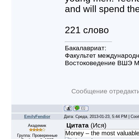
and will spend the
221 слово
Бакалавриат:
Факультет международн
Востоковедение ВШЭ Мо
Сообщение отредакт
EmilyFendior
Дата: Среда, 2013-01-23, 5:44 PM | Со
Цитата
(
Ися
)
Академик
Money – the most valuable 
Группа: Проверенные