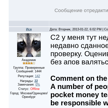
Сообщение отредакт
Ися
Дата: Вторник, 2013-01-22, 6:02 PM | 
С2 у меня тут н
недавно сданное
проверку. Оценив
без апов валяться
Академик
Группа: Проверенные
Сообщений:
1444
Репутация:
142
Comment on the 
Награды:
22
A number of peop
Замечания:
0%
Статус:
Offline
pocket money te
Город: Москва/Одинцово/
Оренбург
be responsible 