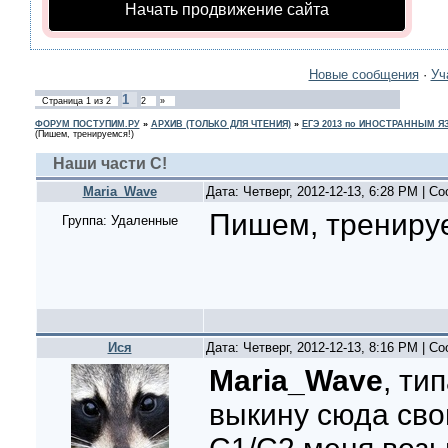
Начать продвижение сайта
Новые сообщения
·
Уч
1
Страница
1
из
2
2
»
ФОРУМ ПОСТУПИМ.РУ
»
АРХИВ (ТОЛЬКО ДЛЯ ЧТЕНИЯ)
»
ЕГЭ 2013 по ИНОСТРАННЫМ 
(Пишем, тренируемся!)
Наши части С!
Maria_Wave
Дата: Четверг, 2012-12-13, 6:28 PM | 
Пишем, трениру
Группа: Удаленные
Ися
Дата: Четверг, 2012-12-13, 8:16 PM | 
Maria_Wave
, ти
выкину сюда сво