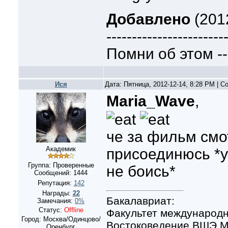
Добавлено
(2012
-----------------------
Помни об этом --
Ися
Дата: Пятница, 2012-12-14, 8:28 PM | 
Maria_Wave
,
че за фильм смо
Академик
присоединюсь *у
Группа: Проверенные
не боись*
Сообщений:
1444
Репутация:
142
Награды:
22
Бакалавриат:
Замечания:
0%
Статус:
Offline
Факультет международн
Город: Москва/Одинцово/
Востоковедение ВШЭ Мо
Оренбург