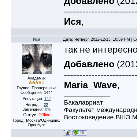
Добавлено
(2012
-----------------------
Ися
,
Ися
Дата: Четверг, 2012-12-13, 10:59 PM |
так не интересн
Добавлено
(201
-----------------------
Академик
Maria_Wave
,
Группа: Проверенные
Сообщений:
1444
Репутация:
142
Бакалавриат:
Награды:
22
Факультет международн
Замечания:
0%
Статус:
Offline
Востоковедение ВШЭ Мо
Город: Москва/Одинцово/
Оренбург