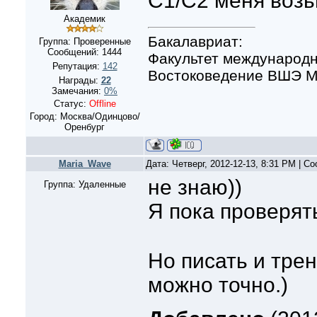
С1/С2 меня возь
Академик
Бакалавриат:
Группа: Проверенные
Сообщений:
1444
Факультет международн
Репутация:
142
Востоковедение ВШЭ Мо
Награды:
22
Замечания:
0%
Статус:
Offline
Город: Москва/Одинцово/
Оренбург
Maria_Wave
Дата: Четверг, 2012-12-13, 8:31 PM | 
не знаю))
Группа: Удаленные
Я пока проверять
Но писать и тре
можно точно.)