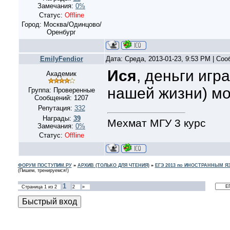
Замечания:
0%
Статус:
Offline
Город: Москва/Одинцово/
Оренбург
EmilyFendior
Дата: Среда, 2013-01-23, 9:53 PM | Со
Ися
, деньги игр
Академик
нашей жизни) мо
Группа: Проверенные
Сообщений:
1207
Репутация:
332
Награды:
39
Мехмат МГУ 3 курс
Замечания:
0%
Статус:
Offline
ФОРУМ ПОСТУПИМ.РУ
»
АРХИВ (ТОЛЬКО ДЛЯ ЧТЕНИЯ)
»
ЕГЭ 2013 по ИНОСТРАННЫМ 
(Пишем, тренируемся!)
1
Страница
1
из
2
2
»