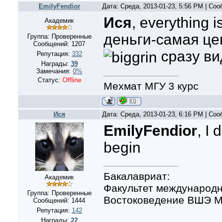
EmilyFendior
Дата: Среда, 2013-01-23, 5:56 PM | Со
Ися
, everything i
Академик
деньги-самая це
Группа: Проверенные
Сообщений:
1207
сразу ви
Репутация:
332
Награды:
39
Замечания:
0%
Статус:
Offline
Мехмат МГУ 3 курс
Ися
Дата: Среда, 2013-01-23, 6:16 PM | Со
EmilyFendior
, I
begin
Бакалавриат:
Академик
Факультет международн
Группа: Проверенные
Востоковедение ВШЭ Мо
Сообщений:
1444
Репутация:
142
Награды:
22