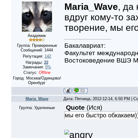
Maria_Wave
, да
вдруг кому-то за
творение, мы ег
Академик
Бакалавриат:
Группа: Проверенные
Сообщений:
1444
Факультет международн
Репутация:
142
Востоковедение ВШЭ Мо
Награды:
22
Замечания:
0%
Статус:
Offline
Город: Москва/Одинцово/
Оренбург
Maria_Wave
Дата: Пятница, 2012-12-14, 6:50 PM | 
Quote
(
Ися
)
Группа: Удаленные
мы его быстро обкакаем)