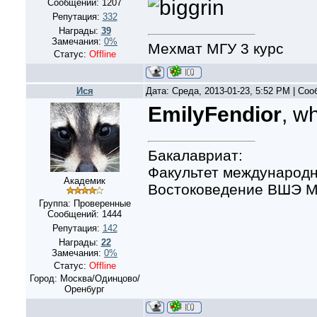
Сообщений:
1207
Репутация:
332
Награды:
39
Замечания:
0%
Мехмат МГУ 3 курс
Статус:
Offline
Ися
Дата: Среда, 2013-01-23, 5:52 PM | Со
EmilyFendior
, w
Бакалавриат:
Факультет международн
Академик
Востоковедение ВШЭ Мо
Группа: Проверенные
Сообщений:
1444
Репутация:
142
Награды:
22
Замечания:
0%
Статус:
Offline
Город: Москва/Одинцово/
Оренбург