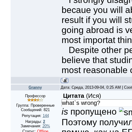
becaue you will a
result if you will 
going abroad is v
most importat thin
Despite other peop
believe that studi
most reasonable 
Granny
Дата: Среда, 2013-09-04, 0:25 AM | Со
Цитата
(
Ися
)
Профессор
what`s wrong?
Группа: Проверенные
is
пропущено
Сообщений:
821
Репутация:
144
Поэтому получил
Награды:
2
Замечания:
20%
Статус:
Offline