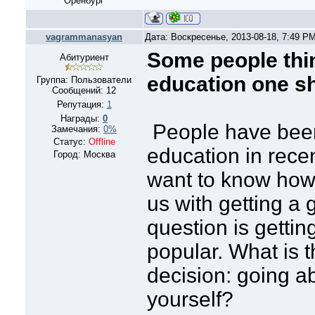
Оренбург
vagrammanasyan
Дата: Воскресенье, 2013-08-18, 7:49 P
Some people thin
Абитуриент
education one s
Группа: Пользователи
Сообщений:
12
Репутация:
1
Награды:
0
People have been
Замечания:
0%
Статус:
Offline
education in recen
Город: Москва
want to know how
us with getting a
question is getti
popular. What is 
decision: going a
yourself?