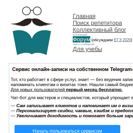
Главная
Поиск репетитора
Коллективный блог
публикаций
Форум
(обсуждаем
ЕГЭ 2020
)
тем и сообщений
Для учебы
Сервис онлайн-записи на собственном Telegram
Тот, кто работает в сфере услуг, знает — без ведения запи
напоминать клиентам о визитах тоже. Нашли самый бюдж
Для новых пользователей
первый месяц бесплатно
.
Чат-бот для мастеров и специалистов, который упрощает 
—
Сам записывает клиентов и напоминает им о визи
—
Персонализирует скидки, чаевые, кэшбэк и предоп
—
Увеличивает доходимость и помогает больше за
Начать пользоваться сервисом