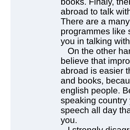
books. Finaly, the
abroad to talk wit
There are a many
programmes like 
you in talking wit
On the other ha
believe that impr
abroad is easier t
and books, becaus
english people. Be
speaking country y
speech all day tha
you.
I strongly disagr