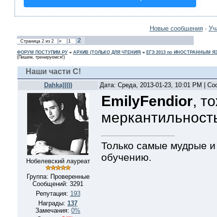
Новые сообщения
·
Уч
2
Страница
2
из
2
«
1
ФОРУМ ПОСТУПИМ.РУ
»
АРХИВ (ТОЛЬКО ДЛЯ ЧТЕНИЯ)
»
ЕГЭ 2013 по ИНОСТРАННЫМ 
(Пишем, тренируемся!)
Наши части С!
Dahka)))))
Дата: Среда, 2013-01-23, 10:01 PM | С
EmilyFendior
, т
меркантильност
Только самые мудрые и
обучению.
Нобелевский лауреат
Группа: Проверенные
Сообщений:
3291
Репутация:
193
Награды:
137
Замечания:
0%