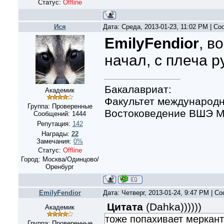
Статус:
Offline
Ися
Дата: Среда, 2013-01-23, 11:02 PM | С
EmilyFendior
, в
начал, с плеча р
Бакалавриат:
Академик
Факультет международн
Группа: Проверенные
Востоковедение ВШЭ Мо
Сообщений:
1444
Репутация:
142
Награды:
22
Замечания:
0%
Статус:
Offline
Город: Москва/Одинцово/
Оренбург
EmilyFendior
Дата: Четверг, 2013-01-24, 9:47 PM | 
Цитата
(
Dahka)))))
)
Академик
тоже попахивает меркан
Группа: Проверенные