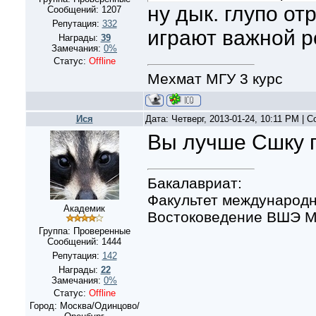
ну дык. глупо от
Сообщений:
1207
Репутация:
332
играют важной р
Награды:
39
Замечания:
0%
Статус:
Offline
Мехмат МГУ 3 курс
Ися
Дата: Четверг, 2013-01-24, 10:11 PM |
Вы лучше Сшку 
Бакалавриат:
Факультет международн
Академик
Востоковедение ВШЭ Мо
Группа: Проверенные
Сообщений:
1444
Репутация:
142
Награды:
22
Замечания:
0%
Статус:
Offline
Город: Москва/Одинцово/