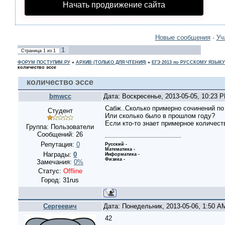
Начать продвижение сайта
Новые сообщения
·
Уч
1
Страница
1
из
1
ФОРУМ ПОСТУПИМ.РУ
»
АРХИВ (ТОЛЬКО ДЛЯ ЧТЕНИЯ)
»
ЕГЭ 2013 по РУССКОМУ ЯЗЫКУ
количество эссе
количество эссе
bmwcc
Дата: Воскресенье, 2013-05-05, 10:23 
Сабж..Сколько примерно сочинений по 
Студент
Или сколько было в прошлом году?
Если кто-то знает примерное количест
Группа: Пользователи
Сообщений:
26
Репутация:
0
Русский -
Математика -
Награды:
0
Информатика -
Физика -
Замечания:
0%
Статус:
Offline
Город: 31rus
Сергеевич
Дата: Понедельник, 2013-05-06, 1:50 
42