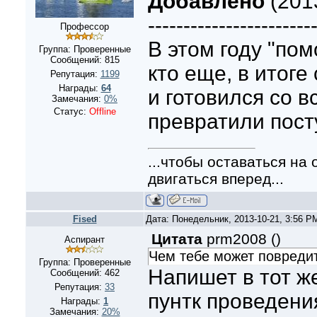
Добавлено
(2013
-----------------------
Профессор
В этом году "по
Группа: Проверенные
Сообщений:
815
кто еще, в итоге
Репутация:
1199
Награды:
64
и готовился со 
Замечания:
0%
Статус:
Offline
превратили пост
...чтобы оставаться на
двигаться вперед...
Fised
Дата: Понедельник, 2013-10-21, 3:56 
Цитата
prm2008
(
)
Аспирант
Чем тебе может повредит
Группа: Проверенные
Напишет в тот ж
Сообщений:
462
Репутация:
33
пунтк проведени
Награды:
1
Замечания:
20%