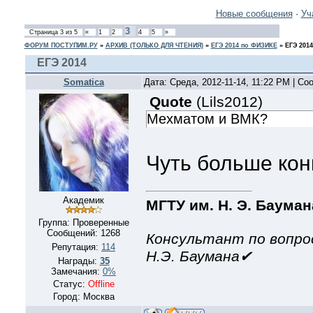
Новые сообщения
·
Уч
3
Страница
3
из
5
«
1
2
4
5
»
ФОРУМ ПОСТУПИМ.РУ
»
АРХИВ (ТОЛЬКО ДЛЯ ЧТЕНИЯ)
»
ЕГЭ 2014 по ФИЗИКЕ
»
ЕГЭ 2014
ЕГЭ 2014
Somatica
Дата: Среда, 2012-11-14, 11:22 PM | С
Quote
(
Lils2012
)
Мехматом и ВМК?
Чуть больше кон
Академик
МГТУ им. Н. Э. Бауман
Группа: Проверенные
Сообщений:
1268
Консультант по вопро
Репутация:
114
Н.Э. Баумана✔
Награды:
35
Замечания:
0%
Статус:
Offline
Город: Москва