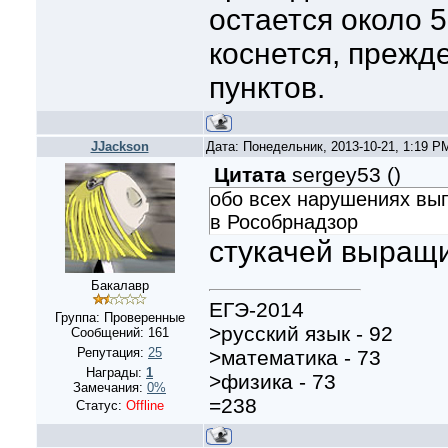
остается около 
коснется, прежде
пунктов.
JJackson
Дата: Понедельник, 2013-10-21, 1:19 
Цитата
sergey53
(
)
обо всех нарушениях вып
в Рособрнадзор
стукачей выращ
Бакалавр
ЕГЭ-2014
Группа: Проверенные
>русский язык - 92
Сообщений:
161
Репутация:
25
>математика - 73
Награды:
1
>физика - 73
Замечания:
0%
=238
Статус:
Offline