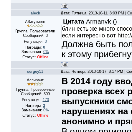
aleck
Дата: Пятница, 2013-10-11, 8:03 PM | 
Цитата
Armanvk
(
)
Абитуриент
блин есть же много спосо
Группа: Пользователи
если интересно вот http:/
Сообщений:
3
Репутация:
0
Должна быть пол
Награды:
0
к этому прибегну
Замечания:
0%
Статус:
Offline
sergey53
Дата: Четверг, 2013-10-17, 8:17 PM | 
В 2014 году вв
Аспирант
проверка всех р
Группа: Проверенные
Сообщений:
309
выпускники смо
Репутация:
170
Награды:
3
нарушениях на 
Замечания:
0%
Статус:
Offline
анонимно и пря
В одном регионе