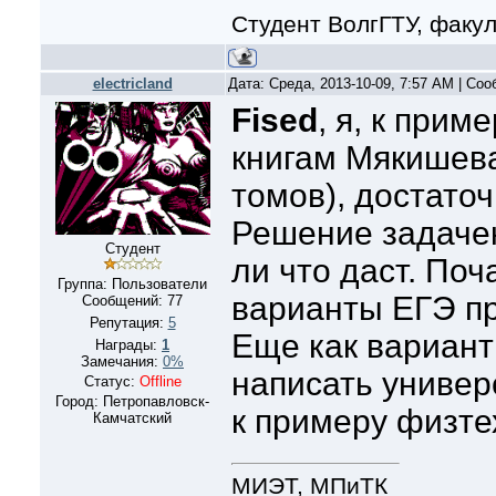
Студент ВолгГТУ, факу
electricland
Дата: Среда, 2013-10-09, 7:57 AM | Со
Fised
, я, к прим
книгам Мякишева
томов), достато
Решение задаче
Студент
ли что даст. По
Группа: Пользователи
варианты ЕГЭ п
Сообщений:
77
Репутация:
5
Еще как вариант
Награды:
1
Замечания:
0%
написать универ
Статус:
Offline
Город: Петропавловск-
к примеру физте
Камчатский
МИЭТ, МПиТК