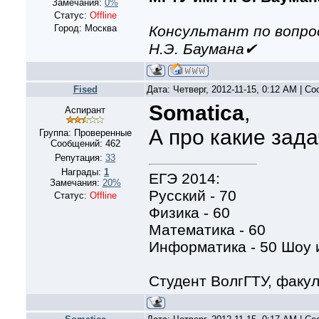
Замечания:
0%
Статус:
Offline
Консультант по вопро
Город: Москва
Н.Э. Баумана✔
Fised
Дата: Четверг, 2012-11-15, 0:12 AM | С
Somatica
,
Аспирант
А про какие зад
Группа: Проверенные
Сообщений:
462
Репутация:
33
Награды:
1
ЕГЭ 2014:
Замечания:
20%
Русский - 70
Статус:
Offline
Физика - 60
Математика - 60
Информатика - 50 Шоу и
Студент ВолгГТУ, факу