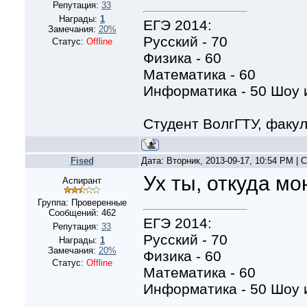
Репутация:
33
Награды:
1
ЕГЭ 2014:
Замечания:
20%
Русский - 70
Статус:
Offline
Физика - 60
Математика - 60
Информатика - 50 Шоу и
Студент ВолгГТУ, факу
Fised
Дата: Вторник, 2013-09-17, 10:54 PM |
Ух ты, откуда м
Аспирант
Группа: Проверенные
Сообщений:
462
ЕГЭ 2014:
Репутация:
33
Русский - 70
Награды:
1
Замечания:
20%
Физика - 60
Статус:
Offline
Математика - 60
Информатика - 50 Шоу и