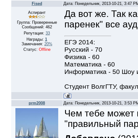
Fised
Дата: Понедельник, 2013-10-21, 3:47 
Да вот же. Так к
Аспирант
паренек" все ауд
Группа: Проверенные
Сообщений:
462
Репутация:
33
Награды:
1
ЕГЭ 2014:
Замечания:
20%
Русский - 70
Статус:
Offline
Физика - 60
Математика - 60
Информатика - 50 Шоу и
Студент ВолгГТУ, факу
prm2008
Дата: Понедельник, 2013-10-21, 3:53 
Чем тебе может 
"правильный пар