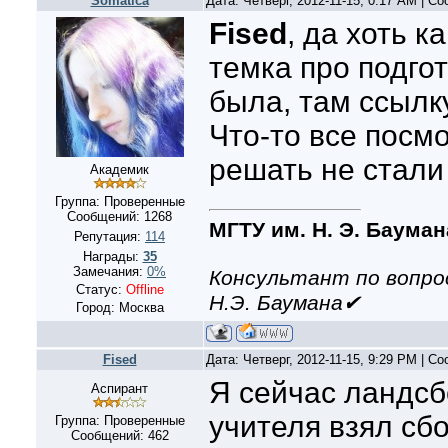
Somatica
Дата: Четверг, 2012-11-15, 0:17 AM | С
Fised
, да хоть к
темка про подго
была, там ссылк
Что-то все посм
решать не стал
Академик
Группа: Проверенные
Сообщений:
1268
МГТУ им. Н. Э. Бауман
Репутация:
114
Награды:
35
Замечания:
0%
Консультант по вопро
Статус:
Offline
Н.Э. Баумана✔
Город: Москва
Fised
Дата: Четверг, 2012-11-15, 9:29 PM | С
Я сейчас ландсб
Аспирант
учителя взял сб
Группа: Проверенные
Сообщений:
462