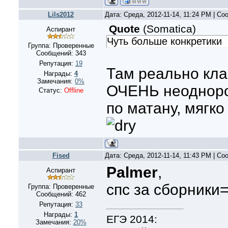
Lils2012
Дата: Среда, 2012-11-14, 11:24 PM | С
Quote
(
Somatica
)
Аспирант
Чуть больше конкретики
Группа: Проверенные
Сообщений:
343
Репутация:
19
Там реально кла
Награды:
4
Замечания:
0%
ОЧЕНЬ неодноро
Статус:
Offline
по матану, мягко
Fised
Дата: Среда, 2012-11-14, 11:43 PM | С
Palmer
,
Аспирант
спс за сборники=
Группа: Проверенные
Сообщений:
462
Репутация:
33
Награды:
1
ЕГЭ 2014:
Замечания:
20%