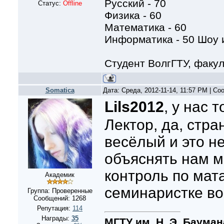
Русский - 70
Статус:
Offline
Физика - 60
Математика - 60
Информатика - 50 Шоу и
Студент ВолгГТУ, факу
Somatica
Дата: Среда, 2012-11-14, 11:57 PM | С
Lils2012
, у нас 
Лектор, да, стра
весёлый и это н
объяснять нам 
контроль по мат
Академик
семинаристке во
Группа: Проверенные
Сообщений:
1268
Репутация:
114
Награды:
35
МГТУ им. Н. Э. Бауман