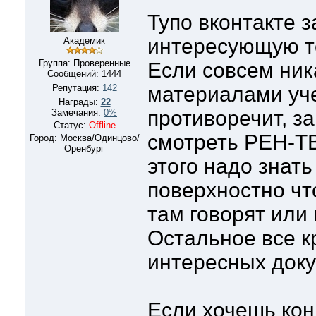
Тупо вконтакте 
интересующую те
Академик
Группа: Проверенные
Если совсем ник
Сообщений:
1444
Репутация:
142
материалами уче
Награды:
22
противоречит, з
Замечания:
0%
Статус:
Offline
смотреть РЕН-ТВ
Город: Москва/Одинцово/
Оренбург
этого надо знат
поверхностно чт
там говорят или 
Остальное все кр
интересных док
Если хочешь кон