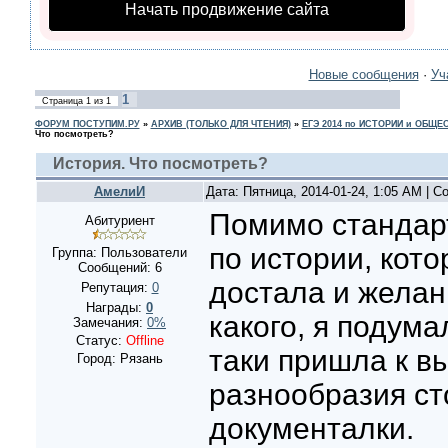
Начать продвижение сайта
Новые сообщения
·
Уч
1
Страница
1
из
1
ФОРУМ ПОСТУПИМ.РУ
»
АРХИВ (ТОЛЬКО ДЛЯ ЧТЕНИЯ)
»
ЕГЭ 2014 по ИСТОРИИ и ОБЩ
Что посмотреть?
История. Что посмотреть?
АмелиИ
Дата: Пятница, 2014-01-24, 1:05 AM | 
Помимо стандарт
Абитуриент
по истории, кот
Группа: Пользователи
Сообщений:
6
достала и желан
Репутация:
0
Награды:
0
какого, я подума
Замечания:
0%
Статус:
Offline
таки пришла к вы
Город: Рязань
разнообразия ст
документалки.