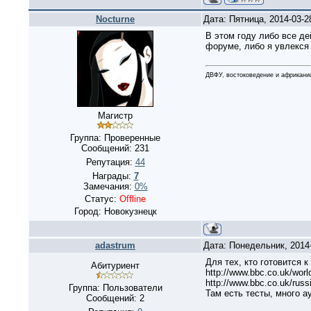
Nocturne
Дата: Пятница, 2014-03-
В этом году либо все де
форуме, либо я увлекся 
ДВФУ, востоковедение и африканис
Магистр
Группа: Проверенные
Сообщений:
231
Репутация:
44
Награды:
7
Замечания:
0%
Статус:
Offline
Город: Новокузнецк
adastrum
Дата: Понедельник, 2014
Для тех, кто готовится 
Абитуриент
http://www.bbc.co.uk/world
http://www.bbc.co.uk/russi
Группа: Пользователи
Там есть тесты, много 
Сообщений:
2