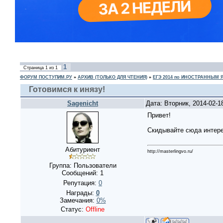
1
Страница
1
из
1
ФОРУМ ПОСТУПИМ.РУ
»
АРХИВ (ТОЛЬКО ДЛЯ ЧТЕНИЯ)
»
ЕГЭ 2014 по ИНОСТРАННЫМ
Готовимся к инязу!
Sagenicht
Дата: Вторник, 2014-02-1
Привет!
Скидывайте сюда интере
Абитуриент
http://masterlingvo.ru/
Группа: Пользователи
Сообщений:
1
Репутация:
0
Награды:
0
Замечания:
0%
Статус:
Offline