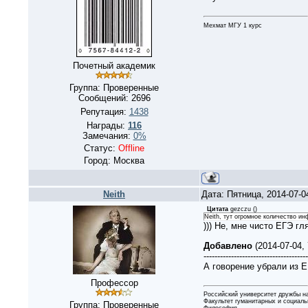
Мехмат МГУ 1 курс
Почетный академик
Группа: Проверенные
Сообщений:
2696
Репутация:
1438
Награды:
116
Замечания:
0%
Статус:
Offline
Город: Москва
Neith
Дата: Пятница, 2014-07-
Цитата
gezczu
(
)
Neith, тут огромное количество ин
))) Не, мне чисто ЕГЭ гл
Добавлено
(2014-07-04,
--------------------------------------
А говорение убрали из 
Профессор
Российский университет дружбы н
Факультет гуманитарных и социаль
Группа: Проверенные