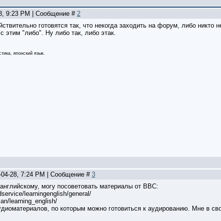
28, 9:23 PM | Сообщение #
2
йствительно готовятся так, что некогда заходить на форум, либо никто н
с этим "либо". Ну либо так, либо этак.
тика, японский язык.
-04-28, 7:24 PM | Сообщение #
3
к английскому, могу посоветовать материалы от BBC:
service/learningenglish/general/
an/learning_english/
аудиоматериалов, по которым можно готовиться к аудированию. Мне в с