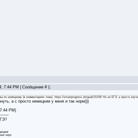
04, 7:44 PM | Сообщение #
6
фы по немецкому (в комментариях тоже). https://smartprogress.do/goal/15159/ Но не ЕГЭ, а просто изуч
януть, а с просто немецким у меня и так норм)))
 7:44 PM)
-------
ЕГЭ?
ародов
ных наук