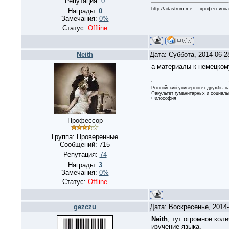
Репутация:
0
http://adastrum.me — профессиона
Награды:
0
Замечания:
0%
Статус:
Offline
Neith
Дата: Суббота, 2014-06-
а материалы к немецкому
Российский университет дружбы н
Факультет гуманитарных и социаль
Философия
Профессор
Группа: Проверенные
Сообщений:
715
Репутация:
74
Награды:
3
Замечания:
0%
Статус:
Offline
gezczu
Дата: Воскресенье, 2014
Neith
, тут огромное коли
изучение языка.