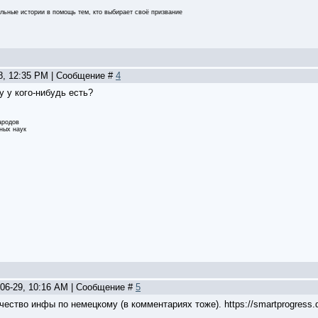
льные истории в помощь тем, кто выбирает своё призвание
28, 12:35 PM | Сообщение #
4
 у кого-нибудь есть?
ародов
ных наук
-06-29, 10:16 AM | Сообщение #
5
чество инфы по немецкому (в комментариях тоже). https://smartprogress.d