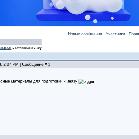
Новые сообщения
·
Участники
·
Прав
 ЯЗЫКАМ
»
Готовимся к инязу!
8, 2:07 PM | Сообщение #
1
сные материалы для подготовки к инязу