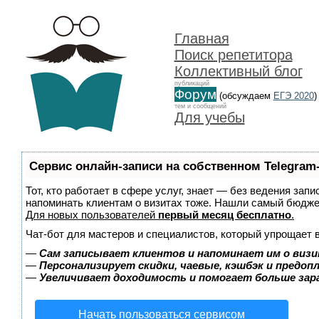
Главная
Поиск репетитора
Коллективный блог
публикаций
Форум
(обсуждаем
ЕГЭ 2020
)
тем и сообщений
Для учебы
Сервис онлайн-записи на собственном Telegram
Тот, кто работает в сфере услуг, знает — без ведения запи
напоминать клиентам о визитах тоже. Нашли самый бюдж
Для новых пользователей
первый месяц бесплатно
.
Чат-бот для мастеров и специалистов, который упрощает 
—
Сам записывает клиентов и напоминает им о визи
—
Персонализирует скидки, чаевые, кэшбэк и предоп
—
Увеличивает доходимость и помогает больше за
Начать пользоваться сервисом