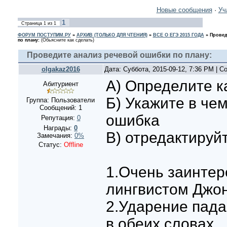
Новые сообщения
·
Уч
1
Страница
1
из
1
ФОРУМ ПОСТУПИМ.РУ
»
АРХИВ (ТОЛЬКО ДЛЯ ЧТЕНИЯ)
»
ВСЕ О ЕГЭ 2015 ГОДА
»
Провед
по плану:
(Обьясните как сделать)
Проведите анализ речевой ошибки по плану:
olgakaz2016
Дата: Суббота, 2015-09-12, 7:36 PM | 
А) Определите к
Абитуриент
Б) Укажите в че
Группа: Пользователи
Сообщений:
1
ошибка
Репутация:
0
Награды:
0
В) отредактируй
Замечания:
0%
Статус:
Offline
1.Очень заинтер
лингвистом Джо
2.Ударение пада
в обеих словах