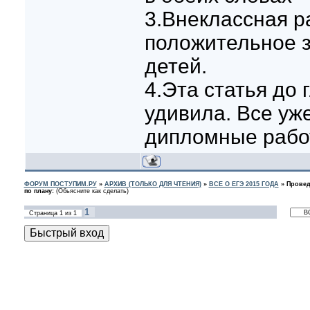
3.Внеклассная р
положительное з
детей.
4.Эта статья до
удивила. Все уж
дипломные работ
ФОРУМ ПОСТУПИМ.РУ
»
АРХИВ (ТОЛЬКО ДЛЯ ЧТЕНИЯ)
»
ВСЕ О ЕГЭ 2015 ГОДА
»
Провед
по плану:
(Обьясните как сделать)
1
Страница
1
из
1