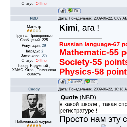
Статус:
Offline
NBD
Дата: Понедельник, 2009-06-22, 8:09 
Kimi
, ага !
Магистр
Группа: Проверенные
Сообщений:
225
Russian language-67 p
Репутация:
29
Mathematic-55 p
Награды:
2
Замечания:
0%
Society-55 point
Статус:
Offline
Город: Радужный ,
Physics-58 poin
ХМАО-Югра , Тюменская
область
Cuddy
Дата: Понедельник, 2009-06-22, 10:18
Quote
(
NBD
)
в какой школе , такая с
регистратуре !
Просто нам эту 
Нобелевский лауреат