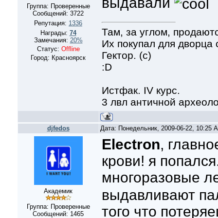
выдавали
Группа: Проверенные
Сообщений:
3722
Репутация:
1336
Там, за углом, продают
Награды:
74
Замечания:
20%
Их покупал для дворца
Статус:
Offline
Гектор. (с)
Город: Красноярск
:D
Истфак. IV курс.
3 лвл античной археол
djfedos
Дата: Понедельник, 2009-06-22, 10:25
Electron
, главно
крови! я попался
многоразовые л
выдавливают пал
Академик
Группа: Проверенные
того что потеряе
Сообщений:
1465