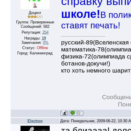
справку вып
школе!
В поли
Доцент
Группа: Проверенные
ставят печать!
Сообщений:
582
Репутация:
254
Награды:
19
русский-89(Вселенская
Замечания:
0%
Статус:
Offline
математика-78(олимпиа
Город: Калининград
физика-72(олимпиада с
ботанов-докучи!)
кто хоть немного шарит
Сообщени
Поне
Electron
Дата: Понедельник, 2009-06-22, 10:30
та блиаааа! дело