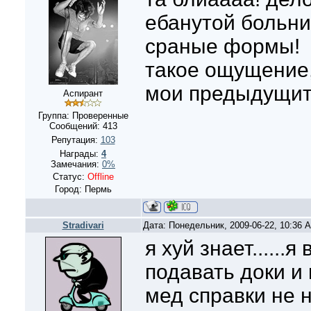
ебанутой больни
сраные формы!
такое ощущение,
мои предыдущит
Аспирант
Группа: Проверенные
Сообщений:
413
Репутация:
103
Награды:
4
Замечания:
0%
Статус:
Offline
Город: Пермь
Stradivari
Дата: Понедельник, 2009-06-22, 10:36
я хуй знает......я
подавать доки и 
мед справки не н