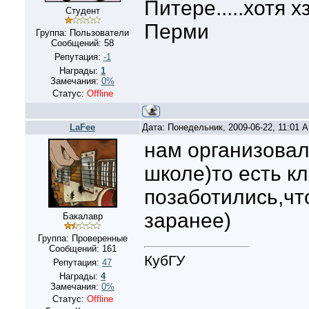
Питере.....хотя х
Студент
Перми
Группа: Пользователи
Сообщений:
58
Репутация:
-1
Награды:
1
Замечания:
0%
Статус:
Offline
LaFee
Дата: Понедельник, 2009-06-22, 11:01 
нам организовал
школе)то есть к
позаботились,чт
заранее)
Бакалавр
Группа: Проверенные
Сообщений:
161
КубГУ
Репутация:
47
Награды:
4
Замечания:
0%
Статус:
Offline