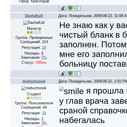
Город: Краснодар
DashaKull
Дата: Понедельник, 2009-06-22, 11:08 
Не знаю как у ва
Магистр
чистый бланк в 
Группа: Проверенные
Сообщений:
214
заполнен. Потом
Репутация:
18
мне его заполнил
Награды:
6
Замечания:
0%
больницу постави
Статус:
Offline
midvizhonok
Дата: Понедельник, 2009-06-22, 2:02 
я прошла 
Студент
у глав врача заве
Группа: Пользователи
Сообщений:
64
сраной справочк
Репутация:
19
набегалась
Награды:
1
Замечания:
0%