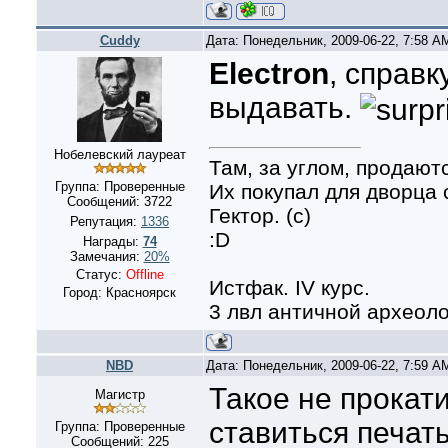
Cuddy
Дата: Понедельник, 2009-06-22, 7:58 
Electron
, справ
выдавать.
Нобелевский лауреат
Там, за углом, продают
Группа: Проверенные
Их покупал для дворца
Сообщений:
3722
Гектор. (с)
Репутация:
1336
:D
Награды:
74
Замечания:
20%
Статус:
Offline
Истфак. IV курс.
Город: Красноярск
3 лвл античной археол
NBD
Дата: Понедельник, 2009-06-22, 7:59 
Такое не прокатит
Магистр
ставиться печать
Группа: Проверенные
Сообщений:
225