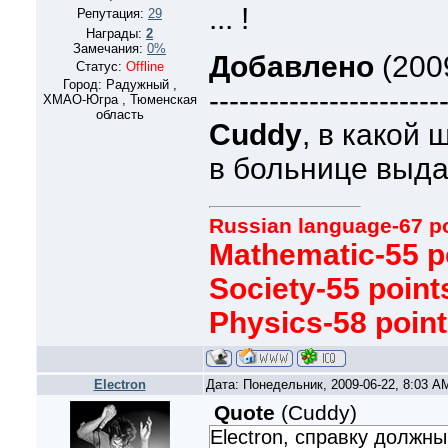
... !
Репутация:
29
Награды:
2
Замечания:
0%
Добавлено
(2009
Статус:
Offline
Город: Радужный ,
-----------------------
ХМАО-Югра , Тюменская
область
Cuddy
, в какой 
в больнице выда
Russian language-67 p
Mathematic-55 p
Society-55 point
Physics-58 poin
Electron
Дата: Понедельник, 2009-06-22, 8:03 
Quote
(
Cuddy
)
Electron, справку должн