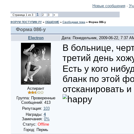
Новые сообщения
·
Уч
1
Страница
1
из
3
2
3
»
ФОРУМ ПОСТУПИМ.РУ
»
ОБЩЕНИЕ
»
Свободная тема
»
Форма 086-у
Форма 086-у
Electron
Дата: Понедельник, 2009-06-22, 7:37 
В больнице, черт
третий день хож
Есть у кого ниб
бланк по этой ф
отсканировать и
Аспирант
Группа: Проверенные
Сообщений:
413
Репутация:
103
Награды:
4
Замечания:
0%
Статус:
Offline
Город: Пермь