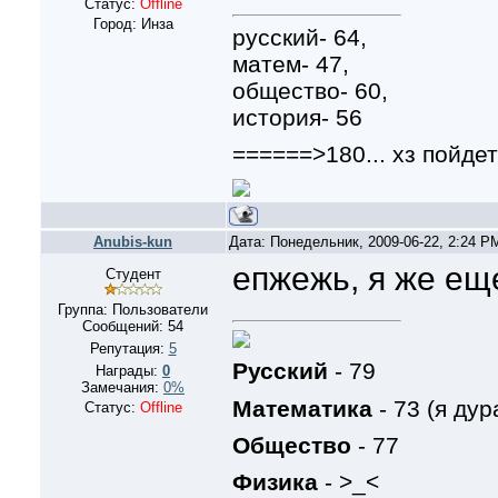
Статус:
Offline
Город: Инза
русский- 64,
матем- 47,
общество- 60,
история- 56
======>180... хз пойдет
Anubis-kun
Дата: Понедельник, 2009-06-22, 2:24 
епжежь, я же ещ
Студент
Группа: Пользователи
Сообщений:
54
Репутация:
5
Русский
- 79
Награды:
0
Замечания:
0%
Математика
- 73 (я дура
Статус:
Offline
Общество
- 77
Физика
- >_<