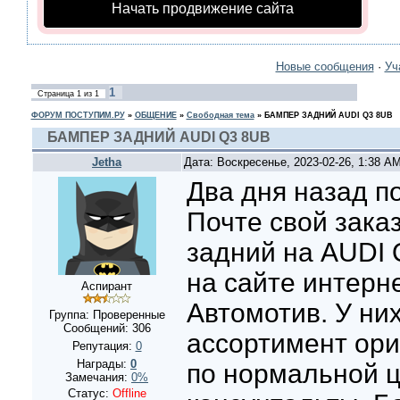
Начать продвижение сайта
Новые сообщения
·
Уч
1
Страница
1
из
1
ФОРУМ ПОСТУПИМ.РУ
»
ОБЩЕНИЕ
»
Свободная тема
»
БАМПЕР ЗАДНИЙ AUDI Q3 8UB
БАМПЕР ЗАДНИЙ AUDI Q3 8UB
Jetha
Дата: Воскресенье, 2023-02-26, 1:38 A
Два дня назад п
Почте свой зака
задний на AUDI 
на сайте интерн
Аспирант
Автомотив. У ни
Группа: Проверенные
Сообщений:
306
ассортимент ори
Репутация:
0
Награды:
0
по нормальной ц
Замечания:
0%
Статус:
Offline