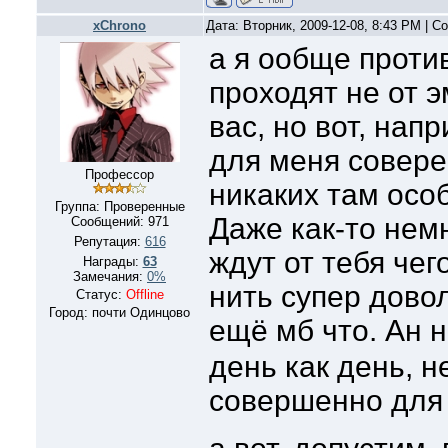
xChrono
Дата: Вторник, 2009-12-08, 8:43 PM | 
а я ообще проти
проходят не от э
вас, но вот, нап
для меня совер
Профессор
никаких там осо
Группа: Проверенные
Даже как-то нем
Сообщений:
971
Репутация:
616
ждут от тебя чего
Награды:
63
Замечания:
0%
нить супер дово
Статус:
Offline
Город: почти Одинцово
ещё мб что. Ан н
день как день, н
совершенно для