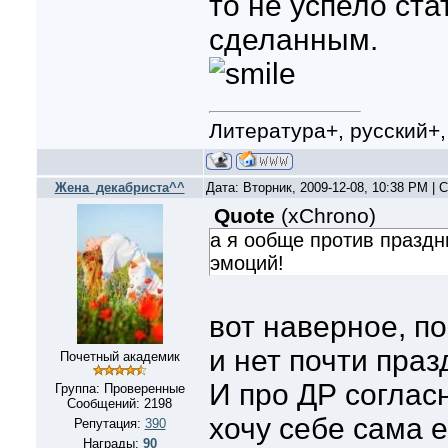
то не успело ст
сделанным.
Литература+, русский+
Жена_декабриста^^
Дата: Вторник, 2009-12-08, 10:38 PM |
Quote
(
xChrono
)
а я ообще против праздн
эмоций!
вот наверное, п
и нет почти празд
Почетный академик
И про ДР согласна
Группа: Проверенные
Сообщений:
2198
хочу себе сама е
Репутация:
390
Награды:
90