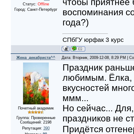
чтобы приятнее 
Статус:
Offline
Город: Санкт-Петербург
воспоминания с
года?)
СПбГУ юрфак 3 курс
Жена_декабриста^^
Дата: Вторник, 2009-12-08, 8:29 PM | 
Праздник раньш
любимым. Ёлка, 
вкусностей много
ммм...
Но сейчас... Для
Почетный академик
праздников не ст
Группа: Проверенные
Сообщений:
2198
Придётся отгене
Репутация:
390