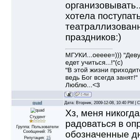
организовывать..
хотела поступат
театраллизован
праздников:)
МГУКИ...оееее=))) "Дев
едет учиться...!"(с)
"В этой жизни приходит
ведь Бог всегда занят!"
Люблю...<3
quad
Дата: Вторник, 2009-12-08, 10:40 PM |
Хз, меня никогд
Студент
радоваться в оп
Группа: Пользователи
Сообщений:
75
обозначенные дн
Репутация:
15