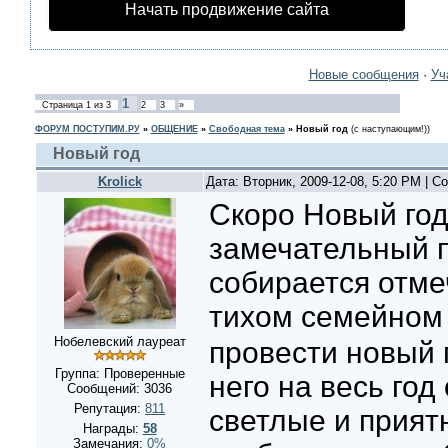
Начать продвижение сайта
Новые сообщения
·
Уч
1
Страница
1
из
3
2
3
»
ФОРУМ ПОСТУПИМ.РУ
»
ОБЩЕНИЕ
»
Свободная тема
»
Новый год
(с наступающим!))
Новый год
Krolick
Дата: Вторник, 2009-12-08, 5:20 PM | 
Скоро Новый год
замечательный п
собирается отме
тихом семейном
Нобелевский лауреат
провести новый г
Группа: Проверенные
него на весь год
Сообщений:
3036
Репутация:
811
светлые и прият
Награды:
58
Замечания:
0%