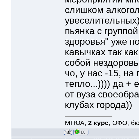
слишком алкогол
увеселительных)
пьянка с группой
здоровья" уже по
кавычках так как
собой нездоровы
чо, у нас -15, на
тепло...)))) да 
от вуза своеобр
клубах города))
МГЮА,
2 курс
, ОФО, б