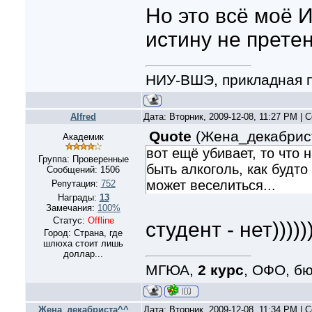
Но это всё моё 
истину не прете
НИУ-ВШЭ, прикладная 
Alfred
Дата: Вторник, 2009-12-08, 11:27 PM |
Quote
(
Жена_декабрис
Академик
вот ещё убивает, то что
Группа: Проверенные
быть алкоголь, как будто
Сообщений:
1506
может веселиться...
Репутация:
752
Награды:
13
Замечания:
100%
Статус:
Offline
студент - нет)))))
Город: Страна, где
шлюха стоит лишь
доллар...
МГЮА,
2 курс
, ОФО, б
Жена_декабриста^^
Дата: Вторник, 2009-12-08, 11:34 PM |