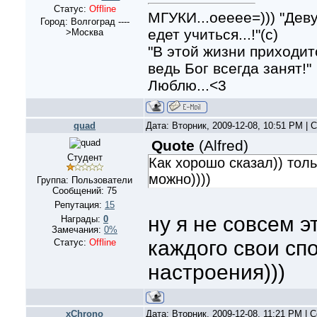
Статус:
Offline
МГУКИ...оееее=))) "Дев
Город: Волгоград ----
едет учиться...!"(с)
>Москва
"В этой жизни приходит
ведь Бог всегда занят!"
Люблю...<3
quad
Дата: Вторник, 2009-12-08, 10:51 PM |
Quote
(
Alfred
)
Студент
Как хорошо сказал)) толь
можно))))
Группа: Пользователи
Сообщений:
75
Репутация:
15
ну я не совсем э
Награды:
0
Замечания:
0%
каждого свои с
Статус:
Offline
настроения)))
xChrono
Дата: Вторник, 2009-12-08, 11:21 PM |