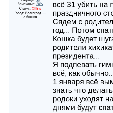
Награды:
90
всё 31 убить на 
Замечания:
20%
Статус:
Offline
праздничного сто
Город: Волгоград ----
>Москва
Сядем с родител
год... Потом спать
Кошка будет шуг
родители хихика
президента...
Я подпевать гимн
всё, как обычно..
1 января всё вы
знать что делать.
родоки уходят н
днями будут спат