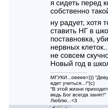
я сидеть перед к
собственно такой
ну радует, хотя 
ставить НГ в шко
поставновка, уб
нервных клеток.
не совсем скучн
Новый год в школ
МГУКИ...оееее=))) "Дев
едет учиться...!"(с)
"В этой жизни приходит
ведь Бог всегда занят!"
Люблю...<3