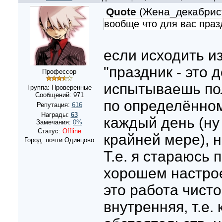
Quote
(
Жена_декабрис
вообще что для вас праз
если исходить из
"праздник - это д
Профессор
испытываешь по
Группа: Проверенные
Сообщений:
971
по определённом
Репутация:
616
Награды:
63
каждый день (ну
Замечания:
0%
Статус:
Offline
крайней мере), 
Город: почти Одинцово
Т.е. я стараюсь 
хорошем настрое
это работа чист
внутренняя, т.е. 