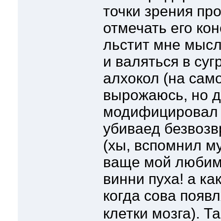
точки зрения про
отмечать его кон
льстит мне мысл
и валяться в суг
алхокол (на само
вырожаюсь, но д
модифицировал с
убиваед безвозв
(хы, вспомнил му
ваще мой любим
винни пуха! а ка
когда сова появ
клетки мозга). Т