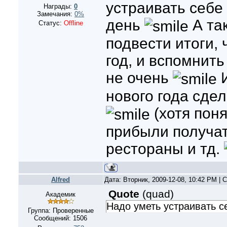
устраивать себе
Награды:
0
Замечания:
0%
день
А та
Статус:
Offline
подвести итоги, 
год, и вспомнить
не очень
И
нового года сдел
(хотя поня
прибыли получат
рестораны и тд.
Alfred
Дата: Вторник, 2009-12-08, 10:42 PM |
Quote
(
quad
)
Академик
Надо уметь устраивать с
Группа: Проверенные
Сообщений:
1506