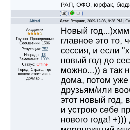
РАП, ОФО, юрфак, бюдж
Alfred
Дата: Вторник, 2009-12-08, 9:28 PM | 
Новый год...)хмм
Академик
главное это то, 
Группа: Проверенные
Сообщений:
1506
сессия, и если "
Репутация:
752
Награды:
13
новый год до сес
Замечания:
100%
Статус:
Offline
можно...)) а так
Город: Страна, где
шлюха стоит лишь
дома, потом уже
доллар...
друзьям/или воо
этот новый год, 
и устрою себе п
нового года! +)))
мероприятий мн