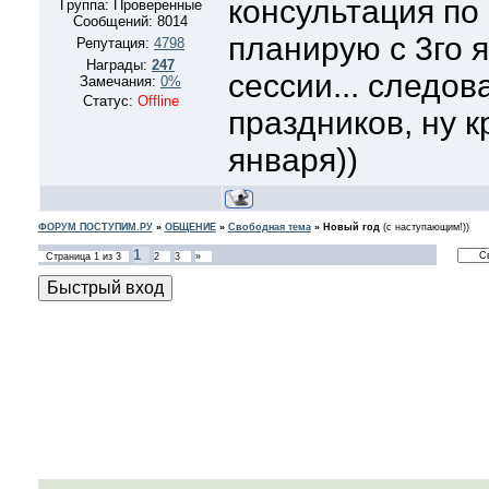
консультация по 
Группа: Проверенные
Сообщений:
8014
планирую с 3го я
Репутация:
4798
Награды:
247
сессии... следов
Замечания:
0%
Статус:
Offline
праздников, ну к
января))
ФОРУМ ПОСТУПИМ.РУ
»
ОБЩЕНИЕ
»
Свободная тема
»
Новый год
(с наступающим!))
1
Страница
1
из
3
2
3
»