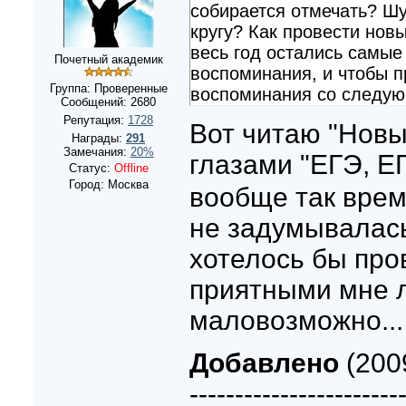
собирается отмечать? Ш
кругу? Как провести новы
весь год остались самые
Почетный академик
воспоминания, и чтобы п
Группа: Проверенные
воспоминания со следую
Сообщений:
2680
Репутация:
1728
Вот читаю "Новый
Награды:
291
Замечания:
20%
глазами "ЕГЭ, Е
Статус:
Offline
Город: Москва
вообще так врем
не задумывалась
хотелось бы про
приятными мне 
маловозможно...
Добавлено
(2009
-----------------------