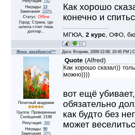
Репутация:
752
Как хорошо сказа
Награды:
13
Замечания:
100%
конечно и спитьс
Статус:
Offline
Город: Страна, где
шлюха стоит лишь
доллар...
МГЮА,
2 курс
, ОФО, б
Жена_декабриста^^
Дата: Вторник, 2009-12-08, 10:45 PM |
Quote
(
Alfred
)
Как хорошо сказал)) толь
можно))))
вот ещё убивает,
обязательно дол
Почетный академик
как будто без не
Группа: Проверенные
Сообщений:
2198
может веселитьс
Репутация:
390
Награды:
90
Замечания:
20%