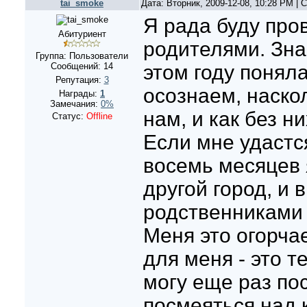
tai_smoke
Дата: Вторник, 2009-12-08, 10:28 PM |
Я рада буду пров
Абитуриент
родителями. Зна
Группа: Пользователи
Сообщений:
14
этом году поняла
Репутация:
3
осознаем, наско
Награды:
1
Замечания:
0%
нам, и как без н
Статус:
Offline
Если мне удастся
восемь месяцев 
другой город, и 
родственниками 
Меня это огорча
для меня - это те
могу еще раз пос
посмеяться над 