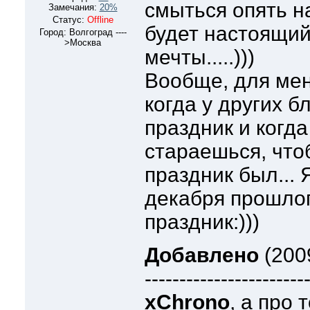
смыться опять на
Замечания:
20%
Статус:
Offline
будет настоящий 
Город: Волгоград ----
>Москва
мечты.....)))
Вообще, для мен
когда у других 
праздник и когда
стараешься, чтоб
праздник был...
декабря прошлого
праздник:)))
Добавлено
(200
-----------------------
xChrono
, а про 