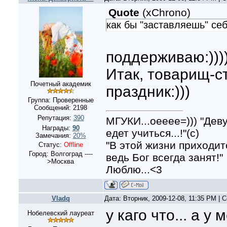
Quote
(
xChrono
)
как бы "заставляешь" се
поддерживаю:)))
Итак, товарищ-ст
Почетный академик
праздник:)))
Группа: Проверенные
Сообщений:
2198
Репутация:
390
МГУКИ...оееее=))) "Дев
Награды:
90
едет учиться...!"(с)
Замечания:
20%
"В этой жизни приходит
Статус:
Offline
Город: Волгоград ----
ведь Бог всегда занят!"
>Москва
Люблю...<3
Vladq
Дата: Вторник, 2009-12-08, 11:35 PM |
у каго что... а у
Нобелевский лауреат