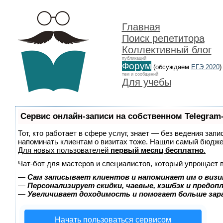
Главная
Поиск репетитора
Коллективный блог
публикаций
Форум
(обсуждаем
ЕГЭ 2020
)
тем и сообщений
Для учебы
Сервис онлайн-записи на собственном Telegram
Тот, кто работает в сфере услуг, знает — без ведения запи
напоминать клиентам о визитах тоже. Нашли самый бюдж
Для новых пользователей
первый месяц бесплатно
.
Чат-бот для мастеров и специалистов, который упрощает 
—
Сам записывает клиентов и напоминает им о визи
—
Персонализирует скидки, чаевые, кэшбэк и предоп
—
Увеличивает доходимость и помогает больше за
Начать пользоваться сервисом