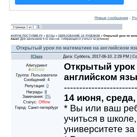
Новые сообщения
·
Уч
1
Страница
1
из
1
ФОРУМ ПОСТУПИМ.РУ
»
ВУЗЫ
»
ОБРАЗОВАНИЕ ЗА РУБЕЖОМ
»
Открытый урок по мате
языке
(Для школьников 9-11 классов, собирающихся учиться за рубежом)
Открытый урок по математике на английском яз
IClass
Дата: Суббота, 2017-06-10, 2:29 PM | 
Открытый урок 
Абитуриент
английском язы
Группа: Пользователи
Сообщений:
4
-----------------------
Репутация:
0
Награды:
0
14 июня, среда,
Замечания:
0%
Статус:
Offline
* Вы или ваш ре
Город: Санкт-петербург
учиться в школе
университете за