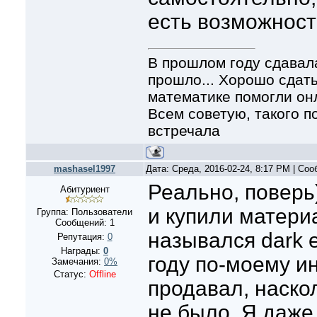
есть возможност
В прошлом году сдавала 
прошло... Хорошо сдать
математике помогли онла
Всем советую, такого п
встречала
mashasel1997
Дата: Среда, 2016-02-24, 8:17 PM | Со
Реально, поверь
Абитуриент
и купили матери
Группа: Пользователи
Сообщений:
1
назывался dark е
Репутация:
0
Награды:
0
году по-моему и
Замечания:
0%
Статус:
Offline
продавал, наско
не было. Я даже