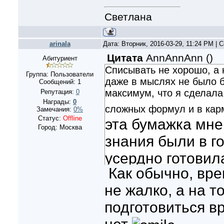
Светлана
arinala
Дата: Вторник, 2016-03-29, 11:24 PM |
Цитата
AnnAnnAnn
(
)
Абитуриент
Списывать не хорошо, а 
Группа: Пользователи
даже в мыслях не было б
Сообщений:
1
максимум, что я сделала
Репутация:
0
Награды:
0
сложных формул и в кар
Замечания:
0%
Статус:
Offline
эта бумажка мне
Город: Москва
знания были в го
усердно готовила
Как обычно, вре
получилось)
не жалко, а на т
Обязательно зан
подготовиться в
самостоятельно, 