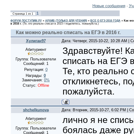
Новые сообщения
·
Уч
1
Страница
1
из
1
ФОРУМ ПОСТУПИМ.РУ
»
АРХИВ (ТОЛЬКО ДЛЯ ЧТЕНИЯ)
»
ВСЕ О ЕГЭ 2016 ГОДА
»
Как мо
в 2016 г.
(Те, кто реально списал в 2015 г поделитесь, пожалуйста.)
Как можно реально списать на ЕГЭ в 2016 г.
Хулиган97
Дата: Четверг, 2015-10-22, 10:28 AM |
Здравствуйте! К
Абитуриент
списать на ЕГЭ в
Группа: Пользователи
Сообщений:
1
Те, кто реально 
Репутация:
0
Награды:
0
откликнетесь, по
Замечания:
0%
Статус:
Offline
пожалуйста.
shchelkunova
Дата: Вторник, 2015-10-27, 6:02 PM | 
лично я не списы
Абитуриент
боялась даже рук
Группа: Пользователи
Сообщений:
1