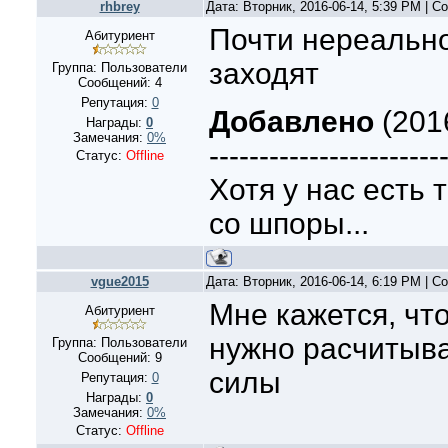
rhbrey
Дата: Вторник, 2016-06-14, 5:39 PM | 
Почти нереально
Абитуриент
заходят
Группа: Пользователи
Сообщений:
4
Репутация:
0
Добавлено
(2016
Награды:
0
Замечания:
0%
-----------------------
Статус:
Offline
Хотя у нас есть 
со шпоры...
vgue2015
Дата: Вторник, 2016-06-14, 6:19 PM | 
Мне кажется, чт
Абитуриент
нужно расчитыва
Группа: Пользователи
Сообщений:
9
силы
Репутация:
0
Награды:
0
Замечания:
0%
Статус:
Offline