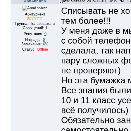
AnnAnnAnn
Дата: Четверг, 2015-12-10, 10:19 PM |
Списывать не хо
Абитуриент
тем более!!!
Группа: Пользователи
Сообщений:
1
У меня даже в м
Репутация:
0
с собой телефон
Награды:
0
Замечания:
0%
сделала, так на
Статус:
Offline
пару сложных фо
не проверяют)
Но эта бумажка 
Все знания были 
10 и 11 класс ус
всё получилось)
Обязательно зан
самостоятельно, 