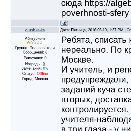
сюда https://alge
poverhnosti-sfery
olushka-ka
Дата: Пятница, 2016-06-10, 1:37 PM | 
Ребята, списать 
Абитуриент
нереально. По к
Группа: Пользователи
Сообщений:
8
Москве.
Репутация:
0
Награды:
0
И учитель, и реп
Замечания:
0%
Статус:
Offline
предупреждали, 
Город: Москва
заданий куча ст
вторых, доставк
контролируется.
учителя-наблюда
в три глаза - у н