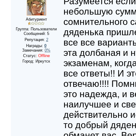
Разумеется если
небольшую сумм
сомнительного с
Абитуриент
Группа: Пользователи
дяденька пришле
Сообщений:
5
Репутация:
2
все все варианты
Награды:
0
эта долбаная и н
Замечания:
0%
Статус:
Offline
экзаменам, когд
Город: Иркутск
все ответы!! И э
отвечаю!!!! Помн
это надежда, и в
наилучшее и све
действительно и
то добрый дяден
обманет вас. Вер