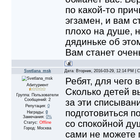
по какой-то прич
эгзамен, и вам с
плохо на душе, 
дядиньке об этом
Вам станет очень 
Svetlana_msk
Дата: Вторник, 2016-03-29, 12:14 PM |
Ребят, для чего 
Абитуриент
Сколько детей в
Группа: Пользователи
Сообщений:
2
за эти списыван
Репутация:
0
подготовиться п
Награды:
0
Замечания:
0%
со спокойной ду
Статус:
Offline
Город: Москва
сами не можете 