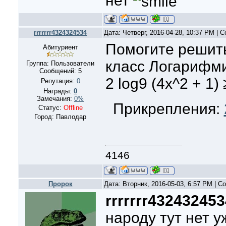
нет
есть возможност
rrrrrrr4324324534
Дата: Четверг, 2016-04-28, 10:37 PM |
Помогите решить
Абитуриент
класс Логарифм
Группа: Пользователи
Сообщений:
5
2 log9 (4x^2 + 1)
Репутация:
0
Награды:
0
Замечания:
0%
Прикрепления:
Статус:
Offline
Город: Павлодар
4146
Пророк
Дата: Вторник, 2016-05-03, 6:57 PM | 
rrrrrrr432432453
народу тут нет уж