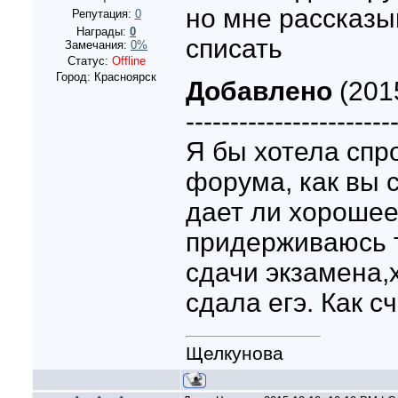
но мне рассказы
Репутация:
0
Награды:
0
списать
Замечания:
0%
Статус:
Offline
Город: Красноярск
Добавлено
(2015
-----------------------
Я бы хотела спр
форума, как вы с
дает ли хорошее
придерживаюсь 
сдачи экзамена,х
сдала егэ. Как с
Щелкунова