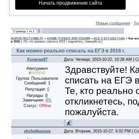
Начать продвижение сайта
Новые сообщения
·
Уч
1
Страница
1
из
1
ФОРУМ ПОСТУПИМ.РУ
»
АРХИВ (ТОЛЬКО ДЛЯ ЧТЕНИЯ)
»
ВСЕ О ЕГЭ 2016 ГОДА
»
Как мо
в 2016 г.
(Те, кто реально списал в 2015 г поделитесь, пожалуйста.)
Как можно реально списать на ЕГЭ в 2016 г.
Хулиган97
Дата: Четверг, 2015-10-22, 10:28 AM |
Здравствуйте! К
Абитуриент
списать на ЕГЭ в
Группа: Пользователи
Сообщений:
1
Те, кто реально 
Репутация:
0
Награды:
0
откликнетесь, по
Замечания:
0%
Статус:
Offline
пожалуйста.
shchelkunova
Дата: Вторник, 2015-10-27, 6:02 PM | 