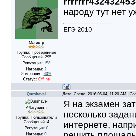
rrrrrrr432432453
народу тут нет уж
ЕГЭ 2010
Магистр
Группа: Проверенные
Сообщений:
295
Репутация:
158
Награды:
2
Замечания:
40%
Статус:
Offline
Qurshavel
Дата: Среда, 2016-05-04, 11:20 AM | С
Я на экзамен за
Абитуриент
несколько задан
Группа: Пользователи
Сообщений:
4
интернете, напр
Репутация:
0
решить площадь
Награды:
0