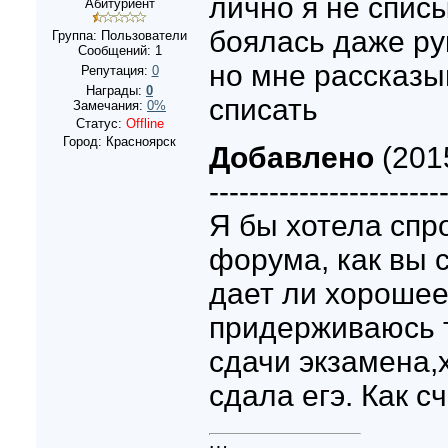
лично я не списы
Абитуриент
боялась даже рук
Группа: Пользователи
Сообщений:
1
но мне рассказы
Репутация:
0
Награды:
0
списать
Замечания:
0%
Статус:
Offline
Город: Красноярск
Добавлено
(2015
-----------------------
Я бы хотела спр
форума, как вы с
дает ли хорошее
придерживаюсь 
сдачи экзамена,х
сдала егэ. Как с