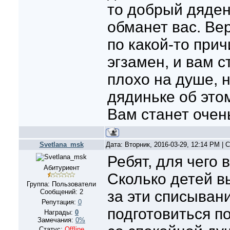
то добрый дяден
обманет вас. Вер
по какой-то прич
эгзамен, и вам с
плохо на душе, 
дядиньке об этом
Вам станет очень 
Svetlana_msk
Дата: Вторник, 2016-03-29, 12:14 PM |
Ребят, для чего 
Абитуриент
Сколько детей в
Группа: Пользователи
Сообщений:
2
за эти списыван
Репутация:
0
подготовиться п
Награды:
0
Замечания:
0%
Статус:
Offline