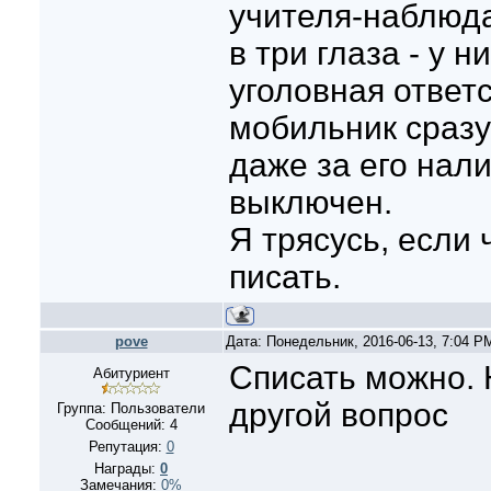
учителя-наблюда
в три глаза - у н
уголовная ответ
мобильник сразу
даже за его нал
выключен.
Я трясусь, если 
писать.
pove
Дата: Понедельник, 2016-06-13, 7:04 
Списать можно. 
Абитуриент
другой вопрос
Группа: Пользователи
Сообщений:
4
Репутация:
0
Награды:
0
Замечания:
0%