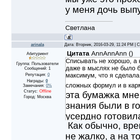
у меня дочь выпу
Светлана
arinala
Дата: Вторник, 2016-03-29, 11:24 PM |
Цитата
AnnAnnAnn
(
)
Абитуриент
Списывать не хорошо, а 
Группа: Пользователи
даже в мыслях не было б
Сообщений:
1
максимум, что я сделала
Репутация:
0
Награды:
0
сложных формул и в кар
Замечания:
0%
Статус:
Offline
эта бумажка мне
Город: Москва
знания были в го
усердно готовила
Как обычно, вре
получилось)
не жалко, а на т
Обязательно зан