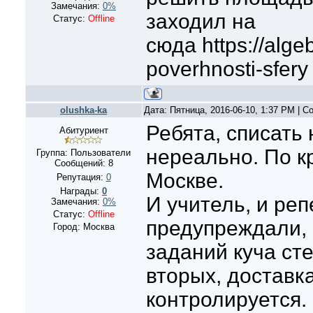
Замечания:
0%
заходил на
Статус:
Offline
сюда https://alge
poverhnosti-sfery
olushka-ka
Дата: Пятница, 2016-06-10, 1:37 PM | 
Ребята, списать 
Абитуриент
нереально. По к
Группа: Пользователи
Сообщений:
8
Москве.
Репутация:
0
Награды:
0
И учитель, и реп
Замечания:
0%
Статус:
Offline
предупреждали, 
Город: Москва
заданий куча ст
вторых, доставк
контролируется.