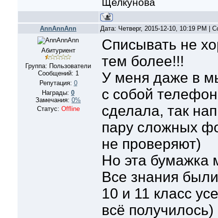
Щелкунова
AnnAnnAnn
Дата: Четверг, 2015-12-10, 10:19 PM |
Списывать не хо
Абитуриент
тем более!!!
Группа: Пользователи
Сообщений:
1
У меня даже в м
Репутация:
0
с собой телефон
Награды:
0
Замечания:
0%
сделала, так на
Статус:
Offline
пару сложных фо
не проверяют)
Но эта бумажка 
Все знания были 
10 и 11 класс ус
всё получилось)