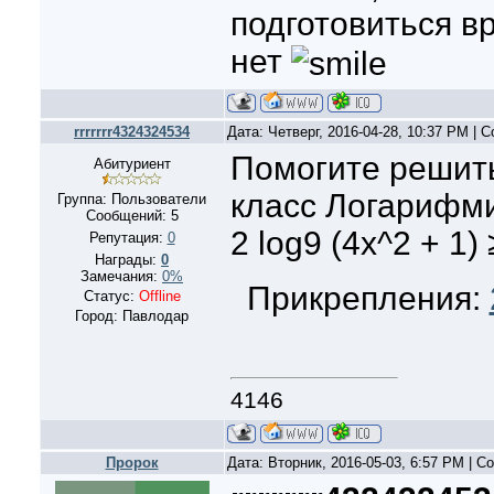
подготовиться в
самостоятельно, 
нет
есть возможност
rrrrrrr4324324534
Дата: Четверг, 2016-04-28, 10:37 PM |
Помогите решить
Абитуриент
класс Логарифм
Группа: Пользователи
Сообщений:
5
2 log9 (4x^2 + 1)
Репутация:
0
Награды:
0
Замечания:
0%
Прикрепления:
Статус:
Offline
Город: Павлодар
4146
Пророк
Дата: Вторник, 2016-05-03, 6:57 PM | 