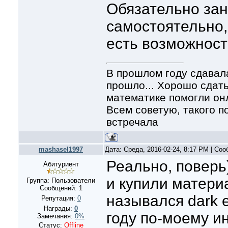
Обязательно зан
самостоятельно, 
есть возможност
В прошлом году сдавала 
прошло... Хорошо сдать
математике помогли онла
Всем советую, такого п
встречала
mashasel1997
Дата: Среда, 2016-02-24, 8:17 PM | Со
Реально, поверь
Абитуриент
и купили матери
Группа: Пользователи
Сообщений:
1
назывался dark е
Репутация:
0
Награды:
0
году по-моему и
Замечания:
0%
Статус:
Offline