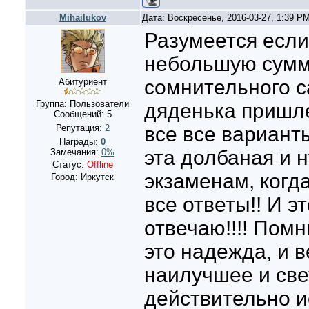
Mihailukov
Дата: Воскресенье, 2016-03-27, 1:39 P
Разумеется если
небольшую сумм
сомнительного с
Абитуриент
Группа: Пользователи
дяденька пришле
Сообщений:
5
Репутация:
2
все все варианты
Награды:
0
эта долбаная и н
Замечания:
0%
Статус:
Offline
экзаменам, когд
Город: Иркутск
все ответы!! И э
отвечаю!!!! Помн
это надежда, и в
наилучшее и све
действительно и