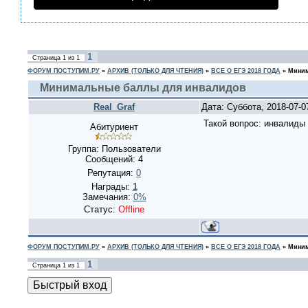
1
Страница
1
из
1
ФОРУМ ПОСТУПИМ.РУ
»
АРХИВ (ТОЛЬКО ДЛЯ ЧТЕНИЯ)
»
ВСЕ О ЕГЭ 2018 ГОДА
»
Миним
Минимальные баллы для инвалидов
Real_Graf
Дата: Суббота, 2018-07-
Такой вопрос: инвалиды
Абитуриент
Группа: Пользователи
Сообщений:
4
Репутация:
0
Награды:
1
Замечания:
0%
Статус:
Offline
ФОРУМ ПОСТУПИМ.РУ
»
АРХИВ (ТОЛЬКО ДЛЯ ЧТЕНИЯ)
»
ВСЕ О ЕГЭ 2018 ГОДА
»
Миним
1
Страница
1
из
1