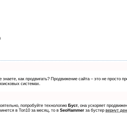
)
не знаете, как продвигать? Продвижение сайта – это не просто 
поисковых системах.
тоятельно, попробуйте технологию
Буст
, она ускоряет продвиже
винется в Топ10 за месяц, то в
SeoHammer
за бустер
вернут ден