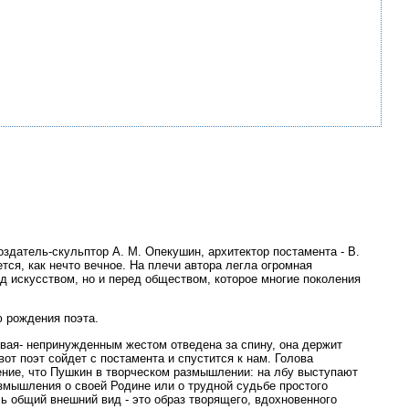
здатель-скульптор А. М. Опекушин, архитектор постамента - В.
тся, как нечто вечное. На плечи автора легла огромная
ред искусством, но и перед обществом, которое многие поколения
ю рождения поэта.
евая- непринужденным жестом отведена за спину, она держит
т поэт сойдет с постамента и спустится к нам. Голова
ление, что Пушкин в творческом размышлении: на лбу выступают
азмышления о своей Родине или о трудной судьбе простого
сь общий внешний вид - это образ творящего, вдохновенного