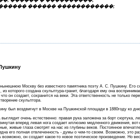
������ ������ ������������;
 Пушкину
нынешнюю Москву без известного памятника поэту А. С. Пушкину. Его со
, из которого создана скульптура-гранит, благодаря ему она воспринимае
, что он создает, сохранится на веки. Эта ответственность не только пе
творение скульптора.
кину был воздвигнут в Москве на Пушкинской площади в 1880году ко дн
выглядит очень естественно: правая рука заложена за борт сюртука, л
инутая вперед левая нога создает иллюзию медленного движения, вот-во
тные, живые глаза смотрят на нас из глубины веков. Постоянное впечат
дна его полная отвлеченность - думы о чем-то своем. Возможно, это р
А возможно, он создает какое-то новое поэтическое произведение. Но ве