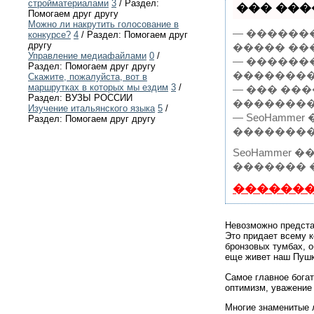
стройматериалами
3
/ Раздел:
��� ����
Помогаем друг другу
Можно ли накрутить голосование в
— ������
конкурсе?
4
/ Раздел: Помогаем друг
другу
����� ��
Управление медиафайлами
0
/
— ������
Раздел: Помогаем друг другу
��������
Скажите, пожалуйста, вот в
маршрутках в которых мы ездим
3
/
— ��� ��
Раздел: ВУЗЫ РОССИИ
���������
Изучение итальянского языка
5
/
— SeoHamm
Раздел: Помогаем друг другу
��������
SeoHamme
������� 
�������
Невозможно предста
Это придает всему к
бронзовых тумбах, о
еще живет наш Пушк
Самое главное богат
оптимизм, уважение 
Многие знаменитые 