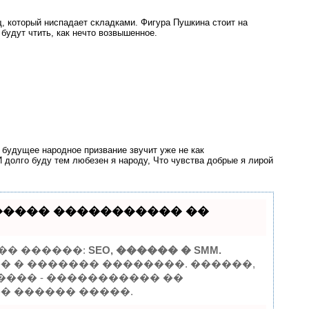
, который ниспадает складками. Фигура Пушкина стоит на
 будут чтить, как нечто возвышенное.
 будущее народное призвание звучит уже не как
 И долго буду тем любезен я народу, Что чувства добрые я лирой
������ ����������� ��
�� ������:
SEO, ������ � SMM.
� � ������� ��������. ������,
���� - ����������� ��
�� ������ �����.