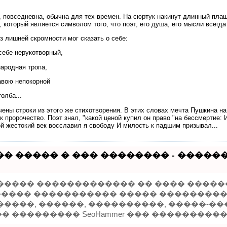
 повседневна, обычна для тех времен. На сюртук накинут длинный плащ
 который является символом того, что поэт, его душа, его мысли всегда
 лишней скромности мог сказать о себе:
себе нерукотворный,
народная тропа,
авою непокорной
олба...
ены строки из этого же стихотворения. В этих словах мечта Пушкина на
к пророчество. Поэт знал, "какой ценой купил он право "на бессмертие:
й жестокий век восславил я свободу И милость к падшим призывал...
� ����� � ��� �������� - ����
����� ������������� �� ���� �����
 ������ ����������� ����� ���������
�����, ������, ����������, �����-��
 ��������� SeoHammer ��� ���������