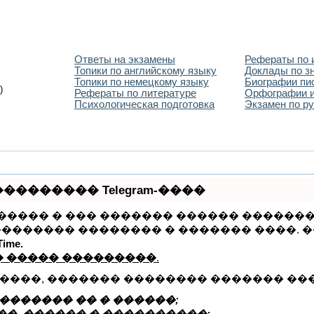
Ответы на экзамены
Рефераты по 
Топики по английскому языку
Доклады по з
Топики по немецкому языку
Биографии пи
)
Рефераты по литературе
Орфографии и
Психологическая подготовка
Экзамен по ру
������� Telegram-����
 ����� � ��� ������� ������ �������
�������� �������� � ������� ����. 
ime.
 ����� ���������
.
����, ������� �������� ������� ��
������� �� � ������;
�, ������ � ����������;