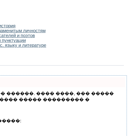
история
наменитым личностям
сателей и поэтов
 пунктуации
с. языку и литературе
� ������. ���� ����, ��� �����
����� ����� ��������� �
�����: