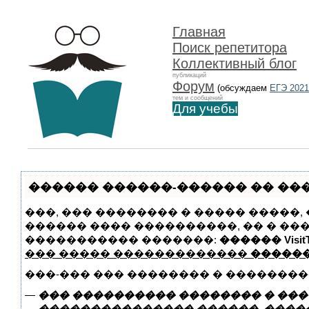
Главная
Поиск репетитора
Коллективный блог
публикаций
Форум
(обсуждаем
ЕГЭ 2021
тем и сообщений
Для учебы
������ ������-������ �� ����
���, ��� �������� � ����� �����,
������ ���� ����������, �� � ��
����������� �������:
������ VisitT
��� ����� �������������
������
���-��� ��� �������� � ��������
—
��� ���������� �������� � ���
—
��������������� ������, �����