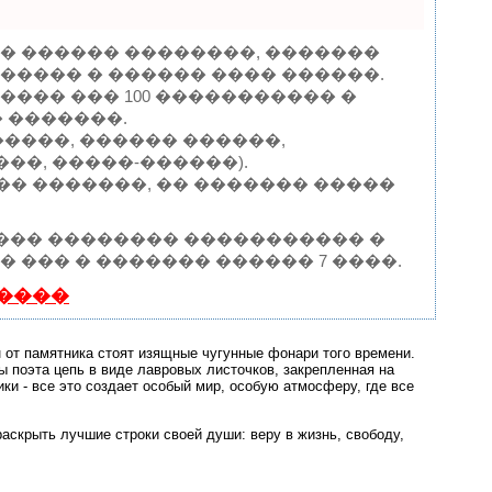
� ������ ��������, �������
����� � ������ ���� ������.
��� ��� 100 ����������� �
 �������.
����, ������ ������,
��, �����-������).
���� �������, �� ������� �����
 ��� �������� ����������� �
 ��� � ������� ������ 7 ����.
����
 от памятника стоят изящные чугунные фонари того времени.
ы поэта цепь в виде лавровых листочков, закрепленная на
ки - все это создает особый мир, особую атмосферу, где все
раскрыть лучшие строки своей души: веру в жизнь, свободу,