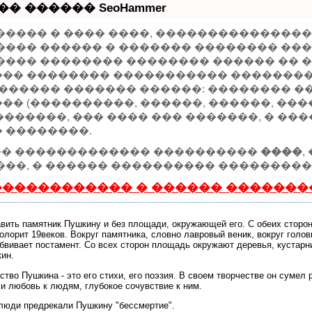
� ������ SeoHammer
����� � ���� ����, ���������������
���� ������ � ������� �������� ���
���� �������� �������� ������ �� ��
�� �������� ����������� ��������
������� ������� ������: �������� ��
� (����������, ������, ������, ����
er �������, ��� ���� ��� �������, � �
 ��������.
r ��� ������������� ����������
����
,
���, � ������ ���������� ����������
����������� � ������ �������
вить памятник Пушкину и без площади, окружающей его. С обеих сторон
олорит 19веков. Вокруг памятника, словно лавровый веник, вокруг голов
бвивает постамент. Со всех сторон площадь окружают деревья, кустарни
ин.
ство Пушкина - это его стихи, его поэзия. В своем творчестве он сумел 
и любовь к людям, глубокое сочувствие к ним.
люди предрекали Пушкину "бессмертие".