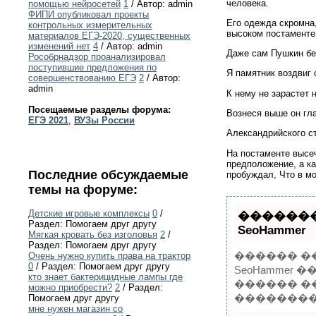
человека.
помощью нейросетей
1
/ Автор: admin
ФИПИ опубликовал проекты
Его одежда скромна,
контрольных измерительных
высоком постаменте,
материалов ЕГЭ-2020, существенных
изменений нет
4
/ Автор: admin
Даже сам Пушкин без
Рособрнадзор проанализировал
поступившие предложения по
Я памятник воздвиг 
совершенствованию ЕГЭ
2
/ Автор:
admin
К нему не зарастет 
Посещаемые разделы форума:
Вознеся выше он гл
ЕГЭ 2021
,
ВУЗы России
Александрийского ст
На постаменте высеч
предположение, а ка
Последние обсуждаемые
пробуждал, Что в мо
темы на форуме:
Детские игровые комплексы
0
/
�������
Раздел: Помогаем друг другу
SeoHammer
Мягкая кровать без изголовья
2
/
Раздел: Помогаем друг другу
������ �
Очень нужно купить права на трактор
0
/ Раздел: Помогаем друг другу
SeoHammer
кто знает бактерицидные лампы где
������ �
можно приобрести?
2
/ Раздел:
���������
Помогаем друг другу
мне нужен магазин со