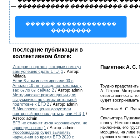
—
����������� ����������� � ��
������ ������������
��������
Последние публикации в
коллективном блоге:
Памятник А. С.
Интернет-порталы, которые помогут
вам успешно сдать ЕГЭ.
1
/ Автор:
Miriada
Если бы вы инвестировали 00 в
Amazon 10 лет назад, вот сколько у
Трудно представить 
вас было бы сейчас
2
/ Автор: admin
А. Петров. Материал
Методические рекомендации для
ответственность: то
выпускников по самостоятельной
будет воспринимать 
подготовке к ЕГЭ
2
/ Автор: admin
Памятник А. С. Пуш
В Минпросвещения допустили
повторный перенос даты сдачи ЕГЭ
1
/
Скульптура Пушкина 
Автор: admin
шляпу. Немного выдв
ЕГЭ не отменят из-за коронавируса, но
наклонена, его грус
проведут позже
1
/ Автор: admin
морщины, на лице ви
Рособрнадзор будет выявлять
русского человека. 
нарушения во время ЕГЭ 2020 с