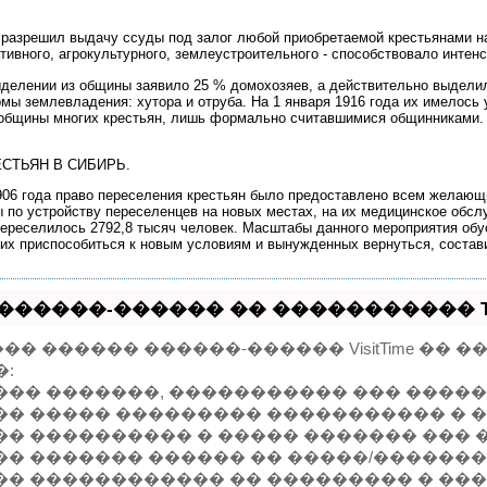
. разрешил выдачу ссуды под залог любой приобретаемой крестьянами н
тивного, агрокультурного, землеустроительного - способствовало инте
 выделении из общины заявило 25 % домохозяев, а действительно выдели
ы землевладения: хутора и отруба. На 1 января 1916 года их имелось уж
общины многих крестьян, лишь формально считавшимися общинниками. Ч
СТЬЯН В СИБИРЬ.
1906 года право переселения крестьян было предоставлено всем желающ
 по устройству переселенцев на новых местах, на их медицинское обсл
переселилось 2792,8 тысяч человек. Масштабы данного мероприятия обу
ших приспособиться к новым условиям и вынужденных вернуться, состав
������-������ �� ����������� Tel
� ������ ������-������ VisitTime ��
�:
��� �������, ����������� ��� �����
�� ����� ��������� ����������� � 
�� ���������� � ����� ������� ��� 
�� ������� ������ �� �����/�������
�� ������������ �� ��������� � ��