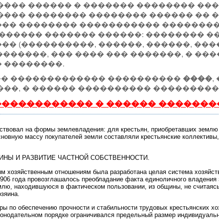
���� ������ � ������� �������� ���
���� �������� �������� ������ �� ��
�� �������� ����������� ��������
������� ������� ������: �������� ��
� (����������, ������, ������, ����
er �������, ��� ���� ��� �������, � �
 ��������.
r ��� ������������� ����������
����
,
���, � ������ ���������� ����������
����������� � ������ �������
йствовал на формы землевладения: для крестьян, приобретавших землю 
сновную массу покупателей земли составляли крестьянские коллективы,
ИНЫ И РАЗВИТИЕ ЧАСТНОЙ СОБСТВЕННОСТИ.
ым хозяйственным отношениям была разработана целая система хозяйств
 1906 года провозглашалось преобладание факта единоличного владения
млю, находившуюся в фактическом пользовании, из общины, не считаясь
зяина.
ы по обеспечению прочности и стабильности трудовых крестьянских хоз
аконодательном порядке ограничивался предельный размер индивидуаль