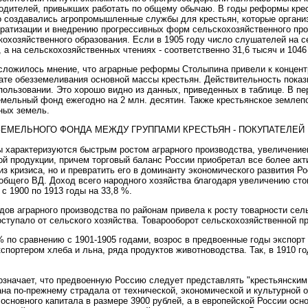
одителей, привыкших работать по общему обычаю. В годы реформы кре
 создавались агропромышленные службы для крестьян, которые органи
кратизации и внедрению прогрессивных форм сельскохозяйственного про
охозяйственного образования. Если в 1905 году число слушателей на с
ч, а на сельскохозяйственных чтениях - соответственно 31,6 тысяч и 1046
сложилось мнение, что аграрные реформы Столыпина привели к концент
ате обезземеливания основной массы крестьян. Действительность показ
пользовании. Это хорошо видно из данных, приведенных в таблице. В п
емельный фонд ежегодно на 2 млн. десятин. Также крестьянское землеп
ных земель.
ЕМЕЛЬНОГО ФОНДА МЕЖДУ ГРУППАМИ КРЕСТЬЯН - ПОКУПАТЕЛЕЙ
 характеризуются быстрым ростом аграрного производства, увеличением
й продукции, причем торговый баланс России приобретал все более акт
из кризиса, но и превратить его в доминанту экономического развития Р
 общего ВД. Доход всего народного хозяйства благодаря увеличению сто
с 1900 по 1913 годы на 33,8 %.
в аграрного производства по районам привела к росту товарности сельс
ступало от сельского хозяйства. Товарооборот сельскохозяйственной п
% по сравнению с 1901-1905 годами, возрос в предвоенные годы экспор
спортером хлеба и льна, ряда продуктов животноводства. Так, в 1910 г
означает, что предвоенную Россию следует представлять "крестьянским
на по-прежнему страдала от технической, экономической и культурной 
сновного капитала в размере 3900 рублей, а в европейской России осно