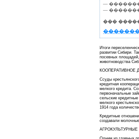
— �������
— ������
��� ����
�������
Итоги переселенчес
развитии Сибири. Та
посевных площадей, 
животноводства Сиб
КООПЕРАТИВНОЕ 
Ссуды крестьянског
кредитная кооперац
мелкого кредита. С
первоначальные зай
сельские кредитные 
мелкого крестьянско
1914 года количеств
Кредитные отношени
создавали молочные
АГРОКУЛЬТУРНЫЕ
Одним из главных п