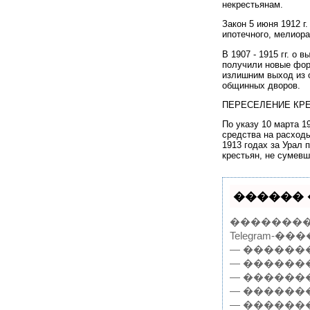
некрестьянам.
Закон 5 июня 1912 г
ипотечного, мелиора
В 1907 - 1915 гг. о
получили новые форм
излишним выход из 
общинных дворов.
ПЕРЕСЕЛЕНИЕ КРЕ
По указу 10 марта 
средства на расходы
1913 годах за Урал 
крестьян, не сумев
������ 
���������
Telegram-���
— ������
— ������
— ������
— ������
— ������