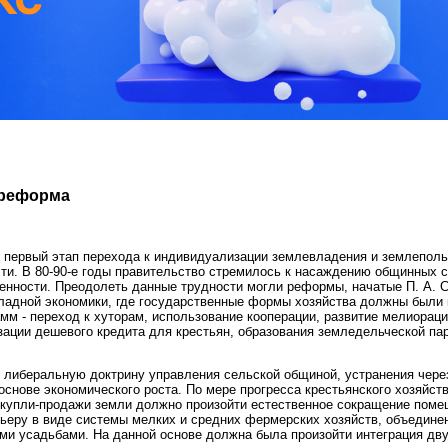
 реформа
 первый этап перехода к индивидуализации землевладения и землепольз
ти. В 80-90-е годы правительство стремилось к насаждению общинных с
енности. Преодолеть данные трудности могли реформы, начатые П. А. С
ладной экономики, где государственные формы хозяйства должны были 
мм - переход к хуторам, использование кооперации, развитие мелиораци
зации дешевого кредита для крестьян, образования земледельческой па
 либеральную доктрину управления сельской общиной, устранения через
основе экономического роста. По мере прогресса крестьянского хозяйств
 купли-продажи земли должно произойти естественное сокращение поме
ьеру в виде системы мелких и средних фермерских хозяйств, объедин
и усадьбами. На данной основе должна была произойти интеграция двух