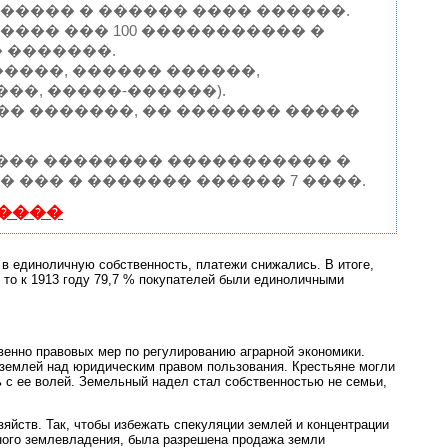
����� � ������ ���� ������.
��� ��� 100 ����������� �
 �������.
����, ������ ������,
��, �����-������).
���� �������, �� ������� �����
 ��� �������� ����������� �
 ��� � ������� ������ 7 ����.
����
в единоличную собственность, платежи снижались. В итоге,
 то к 1913 году 79,7 % покупателей были единоличными
енно правовых мер по регулированию аграрной экономики.
 землей над юридическим правом пользования. Крестьяне могли
 с ее волей. Земельный надел стал собственностью не семьи,
яйств. Так, чтобы избежать спекуляции землей и концентрации
ного землевладения, была разрешена продажа земли