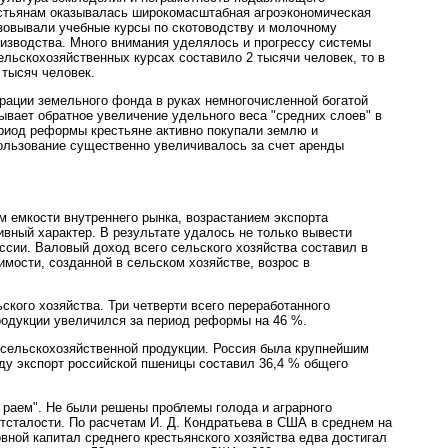
стьянам оказывалась широкомасштабная агроэкономическая
зовывали учебные курсы по скотоводству и молочному
изводства. Много внимания уделялось и прогрессу системы
ельскохозяйственных курсах составило 2 тысячи человек, то в
 тысяч человек.
рации земельного фонда в руках немногочисленной богатой
ывает обратное увеличение удельного веса "средних слоев" в
ериод реформы крестьяне активно покупали землю и
ользование существенно увеличивалось за счет аренды
 емкости внутреннего рынка, возрастанием экспорта
ивный характер. В результате удалось не только вывести
оссии. Валовый доход всего сельского хозяйства составил в
имости, созданной в сельском хозяйстве, возрос в
кого хозяйства. Три четверти всего переработанного
родукции увеличился за период реформы на 46 %.
т сельскохозяйственной продукции. Россия была крупнейшим
оду экспорт российской пшеницы составил 36,4 % общего
 раем". Не были решены проблемы голода и аграрного
отсталости. По расчетам И. Д. Кондратьева в США в среднем на
вной капитал среднего крестьянского хозяйства едва достигал