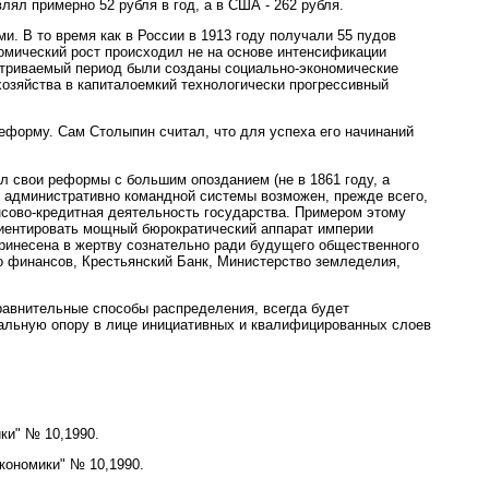
ял примерно 52 рубля в год, а в США - 262 рубля.
. В то время как в России в 1913 году получали 55 пудов
ономический рост происходил не на основе интенсификации
матриваемый период были созданы социально-экономические
хозяйства в капиталоемкий технологически прогрессивный
еформу. Сам Столыпин считал, что для успеха его начинаний
 свои реформы с большим опозданием (не в 1861 году, а
ях административно командной системы возможен, прежде всего,
нсово-кредитная деятельность государства. Примером этому
иентировать мощный бюрократический аппарат империи
принесена в жертву сознательно ради будущего общественного
о финансов, Крестьянский Банк, Министерство земледелия,
равнительные способы распределения, всегда будет
альную опору в лице инициативных и квалифицированных слоев
ки" № 10,1990.
кономики" № 10,1990.