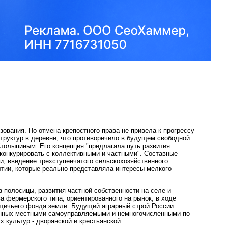
ования. Но отмена крепостного права не привела к прогрессу
труктур в деревне, что противоречило в будущем свободной
толыпиным. Его концепция "предлагала путь развития
конкурировать с коллективными и частными". Составные
и, введение трехступенчатого сельскохозяйственного
ртии, которые реально представляла интересы мелкого
 полосицы, развития частной собственности на селе и
а фермерского типа, ориентированного на рынок, в ходе
щичьего фонда земли. Будущий аграрный строй России
енных местными самоуправляемыми и немногочисленными по
 культур - дворянской и крестьянской.