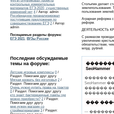
ФИПИ опубликовал проекты
Столыпин делает ста
контрольных измерительных
землепользования. Т
материалов ЕГЭ-2020, существенных
пользования землей,
изменений нет
4
/ Автор: admin
Рособрнадзор проанализировал
Аграрная реформа с
поступившие предложения по
реформ.
совершенствованию ЕГЭ
2
/ Автор:
admin
ДЕЯТЕЛЬНОСТЬ КР
Посещаемые разделы форума:
С размахом проводи
ЕГЭ 2021
,
ВУЗы России
увеличению крестья
обязательствам, чем
млрд. рублей.
Последние обсуждаемые
�������
темы на форуме:
SeoHammer
Детские игровые комплексы
0
/
Раздел: Помогаем друг другу
������ �
Мягкая кровать без изголовья
2
/
SeoHammer
Раздел: Помогаем друг другу
Очень нужно купить права на трактор
������ �
0
/ Раздел: Помогаем друг другу
���������
кто знает бактерицидные лампы где
можно приобрести?
2
/ Раздел:
��� ����
Помогаем друг другу
мне нужен магазин со
стройматериалами
3
/ Раздел:
— ������