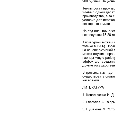
900 рублей. Национа
Темпы роста произво
хлеба с одной десят
производства, а за 
условия для переход
сектор экономики.
Но ряд внешних обс
потребуется 15-20 л
Какие уроки можем 
только в 1906) . Во
на основе активной
может служить прав
наэнергичную работ
эффекта от создани
другие государствен
В-третьих, там, где
существовать сильн
населения.
ЛИТЕРАТУРА
1. Ковальченко И. Д
2. Глаголев А. "Фор
3. Румянцев М. "Сто