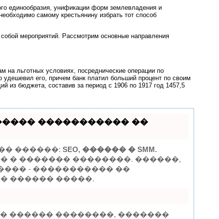
ного единообразия, унификации форм землевладения и
необходимо самому крестьянину избрать тот способ
 собой мероприятий. Рассмотрим основные направления
м на льготных условиях, посреднические операции по
о удешевил его, причем банк платил больший процент по своим
й из бюджета, составив за период с 1906 по 1917 год 1457,5
������ ����������� ��
�� ������:
SEO, ������ � SMM.
� � ������� ��������. ������,
���� - ����������� ��
�� ������ �����.
� ������ ��������, �������