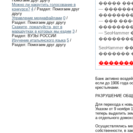
Помогаем друг другу
����� ��
Можно ли накрутить голосование в
— ������
конкурсе?
4
/ Раздел: Помогаем друг
другу
��������
Управление медиафайлами
0
/
— ��� ��
Раздел: Помогаем друг другу
���������
Скажите, пожалуйста, вот в
маршрутках в которых мы ездим
3
/
— SeoHamm
Раздел: ВУЗЫ РОССИИ
��������
Изучение итальянского языка
5
/
Раздел: Помогаем друг другу
SeoHamme
������� 
�������
Банк активно возде
если до 1906 года о
крестьянами.
РАЗРУШЕНИЕ ОБЩ
Для перехода к нов
Указом от 9 ноября
теперь выделить зе
а отдельного домохо
Осуществлялись мер
собственности, в з