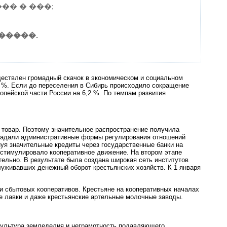
�� � ���;
�����.
ествлен громадный скачок в экономическом и социальном
3 %. Если до переселения в Сибирь происходило сокращение
ропейской части России на 6,2 %. По темпам развития
 товар. Поэтому значительное распространение получила
обладали административные формы регулирования отношений
уя значительные кредиты через государственные банки на
стимулировало кооперативное движение. На втором этапе
ельно. В результате была создана широкая сеть институтов
луживавших денежный оборот крестьянских хозяйств. К 1 января
и сбытовых кооперативов. Крестьяне на кооперативных началах
е лавки и даже крестьянские артельные молочные заводы.
 культура земледелия и неграмотность подавляющего