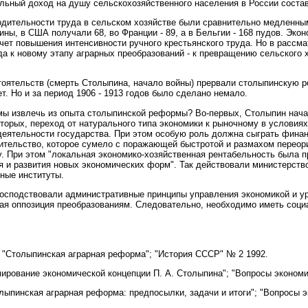
льный доход на душу сельскохозяйственного населения в России составл
дительности труда в сельском хозяйстве были сравнительно медленными
ины, в США получали 68, во Франции - 89, а в Бельгии - 168 пудов. Эк
счет повышения интенсивности ручного крестьянского труда. Но в расс
а к новому этапу аграрных преобразований - к превращению сельского 
тоятельств (смерть Столыпина, начало войны) прервали столыпинскую р
ет. Но и за период 1906 - 1913 годов было сделано немало.
мы извлечь из опыта столыпинской реформы? Во-первых, Столыпин начал
-вторых, переход от натурального типа экономики к рыночному в услови
 деятельности государства. При этом особую роль должна сыграть фина
ительство, которое сумело с поражающей быстротой и размахом переор
у. При этом "локальная экономико-хозяйственная рентабельность была 
я и развития новых экономических форм". Так действовали министерств
ные институты.
 господствовали административные принципы управления экономикой и у
ая оппозиция преобразованиям. Следовательно, необходимо иметь соци
. "Столыпинская аграрная реформа"; "История СССР" № 2 1992.
мирование экономической концепции П. А. Столыпина"; "Вопросы экономи
лыпинская аграрная реформа: предпосылки, задачи и итоги"; "Вопросы э