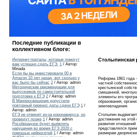
Последние публикации в
коллективном блоге:
Столыпинская
Интернет-порталы, которые помогут
вам успешно сдать ЕГЭ.
1
/ Автор:
Miriada
Если бы вы инвестировали 00 в
Amazon 10 лет назад, вот сколько у
Реформа 1861 года -
вас было бы сейчас
2
/ Автор: admin
частной собственнос
Методические рекомендации для
крестьянской собств
выпускников по самостоятельной
смешанной, многоук
подготовке к ЕГЭ
2
/ Автор: admin
элементы его програ
В Минпросвещения допустили
образования, органи
повторный перенос даты сдачи ЕГЭ
1
/
землевладения.
Автор: admin
Столыпин выдвигает
ЕГЭ не отменят из-за коронавируса, но
достижения на этой 
проведут позже
1
/ Автор: admin
развития отношений
Рособрнадзор будет выявлять
представлялся прем
нарушения во время ЕГЭ 2020 с
размерам дворянским
помощью нейросетей
1
/ Автор: admin