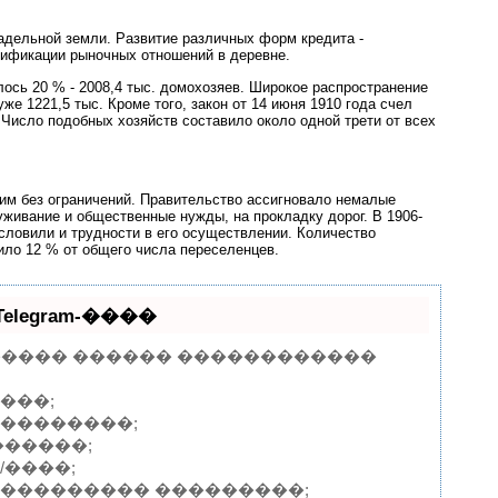
адельной земли. Развитие различных форм кредита -
нсификации рыночных отношений в деревне.
лось 20 % - 2008,4 тыс. домохозяев. Широкое распространение
е 1221,5 тыс. Кроме того, закон от 14 июня 1910 года счел
исло подобных хозяйств составило около одной трети от всех
им без ограничений. Правительство ассигновало немалые
уживание и общественные нужды, на прокладку дорог. В 1906-
словили и трудности в его осуществлении. Количество
ило 12 % от общего числа переселенцев.
egram-����
 ������ ������ ������������
���;
���������;
������;
/����;
���������� ���������;