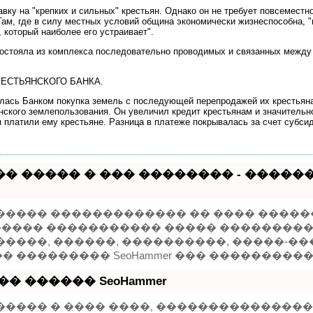
вку на "крепких и сильных" крестьян. Однако он не требует повсемест
ам, где в силу местных условий община экономически жизнеспособна, "
 который наиболее его устраивает".
остояла из комплекса последовательно проводимых и связанных между
ЕСТЬЯНСКОГО БАНКА.
лась Банком покупка земель с последующей перепродажей их крестьяна
нского землепользования. Он увеличил кредит крестьянам и значительн
 платили ему крестьяне. Разница в платеже покрывалась за счет субсиди
� ����� � ��� �������� - ����
����� ������������� �� ���� �����
 ������ ����������� ����� ���������
�����, ������, ����������, �����-��
 ��������� SeoHammer ��� ���������
� ������ SeoHammer
����� � ���� ����, ���������������