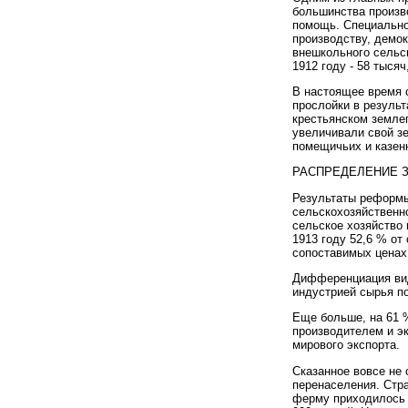
большинства произв
помощь. Специально
производству, демо
внешкольного сельск
1912 году - 58 тыся
В настоящее время 
прослойки в результ
крестьянском земле
увеличивали свой з
помещичьих и казен
РАСПРЕДЕЛЕНИЕ З
Результаты реформы
сельскохозяйственно
сельское хозяйство 
1913 году 52,6 % от
сопоставимых ценах 
Дифференциация видо
индустрией сырья по
Еще больше, на 61 
производителем и эк
мирового экспорта.
Сказанное вовсе не 
перенаселения. Стра
ферму приходилось о