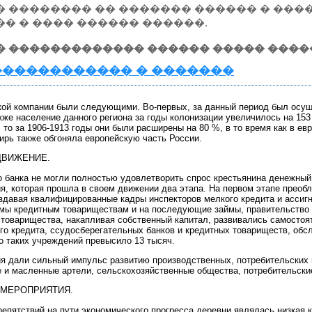
 �������� �� ������� ������ � ����
�� � ���� ������ ������.
� ������������� ������ ����� ����
����������� � �������
кой компании были следующими. Во-первых, за данный период был осущ
кже население данного региона за годы колонизации увеличилось на 15
то за 1906-1913 годы они были расширены на 80 %, в то время как в ев
ирь также обгоняла европейскую часть России.
ДВИЖЕНИЕ.
о банка не могли полностью удовлетворить спрос крестьянина денежный
ия, которая прошла в своем движении два этапа. На первом этапе пре
оздавая квалифицированные кадры инспекторов мелкого кредита и ассигн
мы кредитным товариществам и на последующие займы, правительство 
товарищества, накапливая собственный капитал, развивались самостоят
го кредита, ссудосберегательных банков и кредитных товариществ, обс
о таких учреждений превысило 13 тысяч.
я дали сильный импульс развитию производственных, потребительских 
 и масленные артели, сельскохозяйственные общества, потребительски
 МЕРОПРИЯТИЯ.
репятствий на пути экономического прогресса деревни являлась низкая