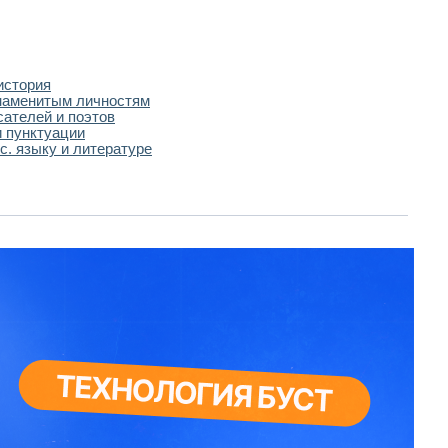
история
наменитым личностям
сателей и поэтов
 пунктуации
с. языку и литературе