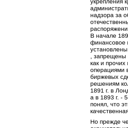
укрепления к
администрати
надзора за о
отечественн
распоряжений
В начале 189
финансовое 
установлены
, запрещены 
как и прочих
операциями в
биржевых сд
решениям кол
1891 г. в Лон
а в 1893 г. 
понял, что 
качественна
Но прежде ч