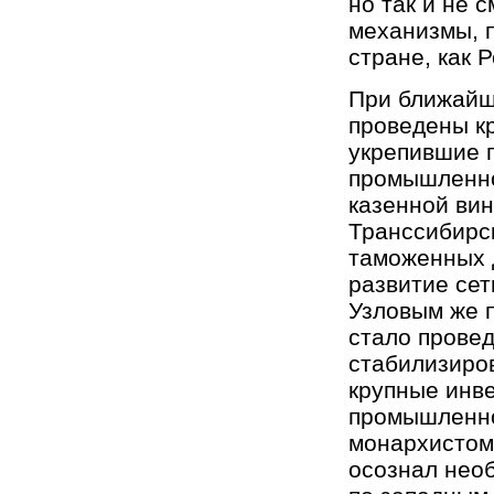
но так и не 
механизмы, 
стране, как 
При ближайш
проведены к
укрепившие 
промышленное
казенной вин
Транссибирс
таможенных до
развитие се
Узловым же 
стало провед
стабилизиро
крупные инве
промышленно
монархистом-
осознал нео