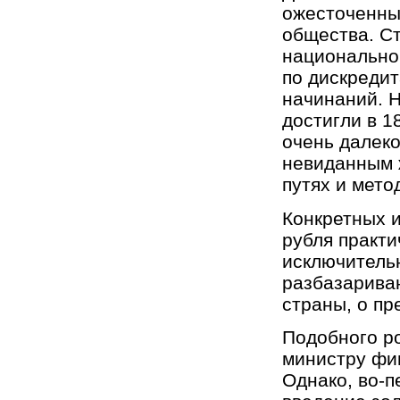
ожесточенны
общества. С
национально
по дискредит
начинаний. 
достигли в 1
очень далеко
невиданным 
путях и мето
Конкретных и
рубля практи
исключительн
разбазариван
страны, о пр
Подобного р
министру фин
Однако, во-п