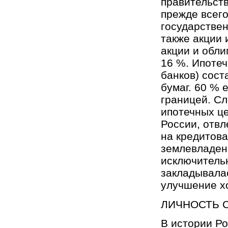
правительств
прежде всего
государствен
также акции
акции и обл
16 %. Ипоте
банков) сос
бумаг. 60 % 
границей. Сл
ипотечных ц
России, отвл
на кредитов
землевладен
исключитель
закладывала
улучшение хо
ЛИЧНОСТЬ С
В истории Ро