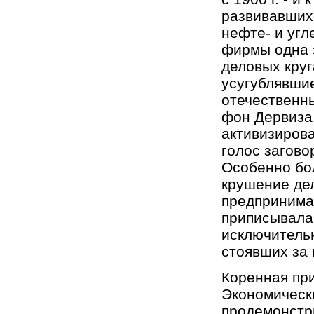
развивавшихс
нефте- и угл
фирмы одна з
деловых круг
усугублявши
отечественн
фон Дервиза,
активизирова
голос загово
Особенно бо
крушение де
предпринима
приписывала 
исключитель
стоявших за 
Коренная при
Экономически
продемонстр