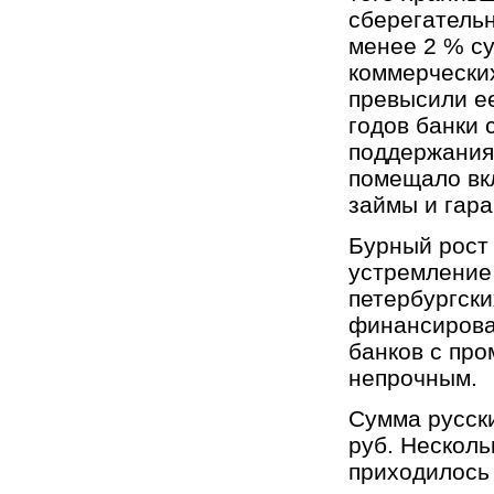
сберегательн
менее 2 % су
коммерческих
превысили ее
годов банки 
поддержания 
помещало вк
займы и гар
Бурный рост
устремление
петербургски
финансирова
банков с пр
непрочным.
Сумма русски
руб. Несколь
приходилось