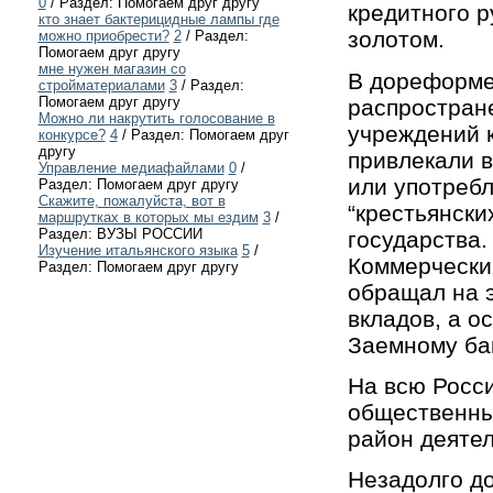
0
/ Раздел: Помогаем друг другу
кредитного ру
кто знает бактерицидные лампы где
золотом.
можно приобрести?
2
/ Раздел:
Помогаем друг другу
мне нужен магазин со
В дореформе
стройматериалами
3
/ Раздел:
Помогаем друг другу
распростране
Можно ли накрутить голосование в
учреждений к
конкурсе?
4
/ Раздел: Помогаем друг
другу
привлекали в
Управление медиафайлами
0
/
или употребл
Раздел: Помогаем друг другу
Скажите, пожалуйста, вот в
“крестьянски
маршрутках в которых мы ездим
3
/
Раздел: ВУЗЫ РОССИИ
государства.
Изучение итальянского языка
5
/
Коммерческий
Раздел: Помогаем друг другу
обращал на 
вкладов, а о
Заемному бан
На всю Росс
общественных
район деяте
Незадолго до