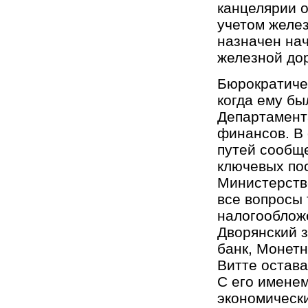
канцелярии о
учетом желез
назначен на
железной дор
Бюрократичес
когда ему бы
Департамент
финансов. В 
путей сообще
ключевых по
Министерств
все вопросы 
налогооблож
Дворянский 
банк, Монетн
Витте остава
С его имене
экономическ