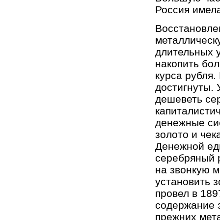
Россия имел
Восстановле
металлическ
длительных у
накопить бол
курса рубля.
достигнуты. 
дешеветь сер
капиталисти
денежные си
золото и чек
Денежной ед
серебряный р
на звонкую м
установить з
провел в 189
содержание з
прежних мета