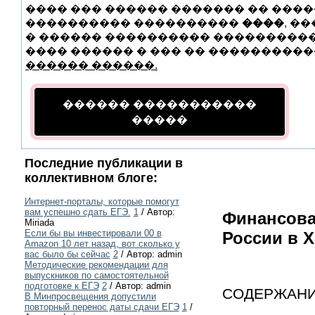
���� ��� ������ ������� �� ����
���������� ����������
����
, �
� ������ ���������� ���������� 
���� ������ � ��� �� ����������� 
������ ������.
������ �����������
�����
Последние публикации в
коллективном блоге:
Интернет-порталы, которые помогут
вам успешно сдать ЕГЭ.
1
/ Автор:
Финансова
Miriada
Если бы вы инвестировали 00 в
России в X
Amazon 10 лет назад, вот сколько у
вас было бы сейчас
2
/ Автор: admin
Методические рекомендации для
выпускников по самостоятельной
подготовке к ЕГЭ
2
/ Автор: admin
СОДЕРЖАНИ
В Минпросвещения допустили
повторный перенос даты сдачи ЕГЭ
1
/