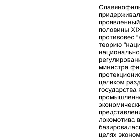
Славянофильс
придерживалс
проявленный
половины ХIХ
противовес “
теорию “наци
национальног
регулирован
министра фи
протекционис
целиком разд
государства 
промышленно
экономическ
представлен
локомотива в
базировалась
целях эконо