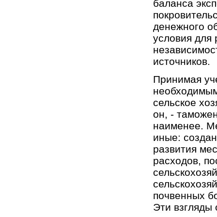
баланса экс
покровительс
денежного о
условия для 
независимос
источников.
Принимая уче
необходимым
сельское хоз
он, - таможе
наименее. М
иные: созда
развития ме
расходов, по
сельскохозя
сельскохозя
почвенных бо
Эти взгляды 