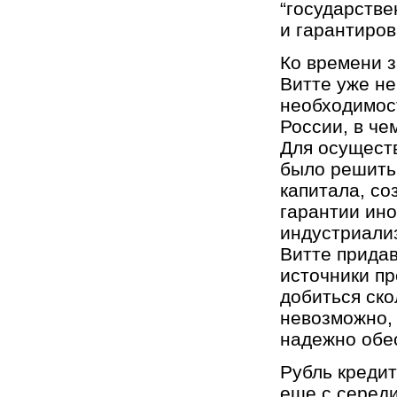
“государстве
и гарантиров
Ко времени 
Витте уже не
необходимос
России, в че
Для осущест
было решить
капитала, со
гарантии ино
индустриали
Витте придав
источники п
добиться ско
невозможно, 
надежно обес
Рубль креди
еще с середи