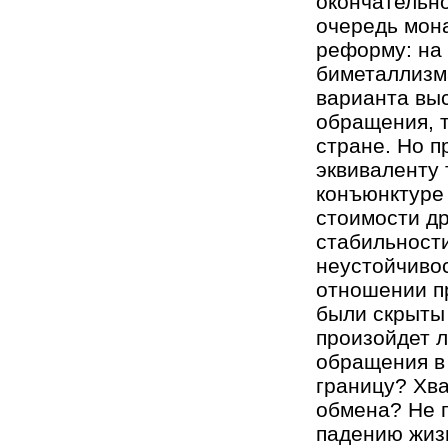
окончательно
очередь мона
реформу: на 
биметаллизма
варианта выс
обращения, т
стране. Но п
эквиваленту 
конъюнктуре 
стоимости др
стабильности
неустойчивос
отношении п
были скрыты
произойдет л
обращения в 
границу? Хва
обмена? Не 
падению жиз