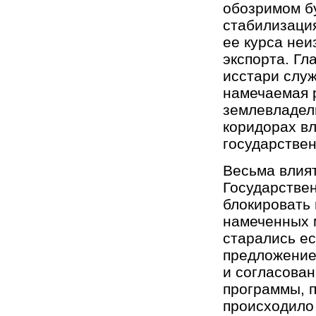
обозримом б
стабилизаци
ее курса не
экспорта. Гл
исстари служ
намечаемая 
землевладель
коридорах вл
государствен
Весьма влият
Государствен
блокировать
намеченных м
старались ес
предложение,
и согласован
программы, 
происходило