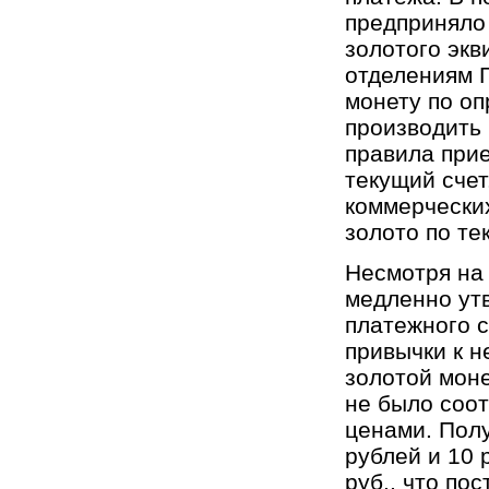
предприняло
золотого экв
отделениям Г
монету по оп
производить 
правила при
текущий счет
коммерческих
золото по те
Несмотря на 
медленно утв
платежного с
привычки к н
золотой моне
не было соо
ценами. Пол
рублей и 10 
руб., что по