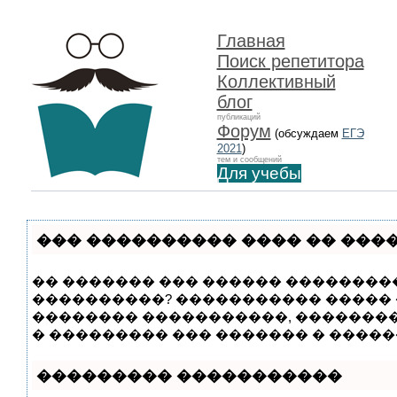
Главная
Поиск репетитора
Коллективный
блог
публикаций
Форум
(обсуждаем
ЕГЭ
2021
)
тем и сообщений
Для учебы
��� ���������� ���� �� ���
�� ������� ��� ������ ���������
����������? ����������� ����� �
�������� �����������, �������
� ��������� ��� ������� � �����
��������� �����������