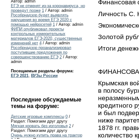
Финансовая с
Автор: admin
ЕГЭ не отменят из-за коронавируса, но
проведут позже
1
/ Автор: admin
Личность С. 
Рособрнадзор будет выявлять
нарушения во время ЕГЭ 2020 с
Экономическо
помощью нейросетей
1
/ Автор: admin
ФИПИ опубликовал проекты
контрольных измерительных
Золотой рубл
материалов ЕГЭ-2020, существенных
изменений нет
4
/ Автор: admin
Итоги денеж
Рособрнадзор проанализировал
поступившие предложения по
совершенствованию ЕГЭ
2
/ Автор:
admin
ФИНАНСОВАЯ
Посещаемые разделы форума:
ЕГЭ 2021
,
ВУЗы России
Крымская во
в полосу бур
неразменным
Последние обсуждаемые
кредитного р
темы на форуме:
и был подвер
Детские игровые комплексы
0
/
ниже паритет
Раздел: Помогаем друг другу
Мягкая кровать без изголовья
2
/
1878 гг. пра
Раздел: Помогаем друг другу
количество к
Очень нужно купить права на трактор