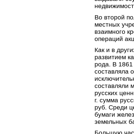
недвижимост
Во второй по
местных учр
взаимного кр
операций ак
Как и в друг
развитием ка
рода. В 1861
составляла о
исключительн
составляли 
русских ценн
г. сумма рус
руб. Среди 
бумаги желе
земельных ба
Большую час