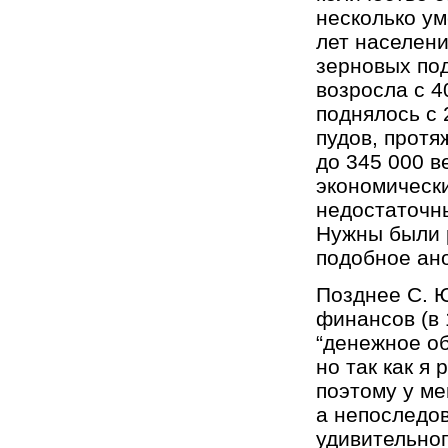
несколько ум
лет населени
зерновых под
возросла с 4
поднялось с 2
пудов, протя
до 345 000 в
экономически
недостаточны
Нужны были 
подобное ан
Позднее С. Ю
финансов (в 1
“денежное об
но так как я
поэтому у ме
а непоследов
удивительног