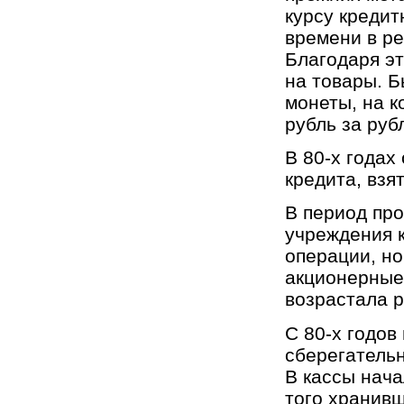
курсу кредит
времени в ре
Благодаря э
на товары. 
монеты, на 
рубль за руб
В 80-х годах
кредита, взя
В период пр
учреждения 
операции, но
акционерные
возрастала р
С 80-х годов
сберегательн
В кассы нача
того хранивш