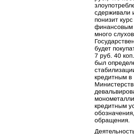
злоупотребле
сдерживали и
понизит курс
финансовым п
много слухов
Государствен
будет покупа
7 руб. 40 коп
был определе
стабилизаци
кредитным в 
Министерств
девальвиров
монометалли
кредитным ус
обозначения,
обращения.
Деятельност