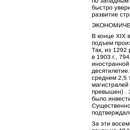
по западным 
быстро увер
развитие стр
ЭКОНОМИЧЕС
В конце ХIХ 
подъем прои
Так, из 1292
в 1903 г., 79
иностранной 
десятилетие.
среднем 2,5
магистралей 
превышен) . 
было инвести
Существенно
подтверждал
За эти восем