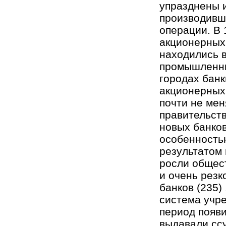
упразднены и
производивш
операции. В 
акционерных
находились в
промышленны
городах банк
акционерных 
почти не меня
правительст
новых банков
особенность
результатом 
росли общест
и очень резк
банков (235) 
система учре
период появи
выдавали ссу