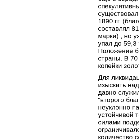
спекулятивны
существовала
1890 гг. (бл
составлял 81
марки) , но у
упал до 59,3
Положение б
страны. В 70
копейки золо
Для ликвида
изыскать на
давно служил
“второго бла
неуклонно п
устойчивой т
силами подде
ограничивало
количество со