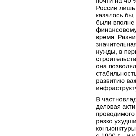
почти на 40 
России лишь
казалось бы,
были вполне
финансовому 
время. Разни
значительна
нужды, в пе
строительств
она позволял
стабильност
развитию ва
инфраструкт
В частновла
деловая акт
проводимого 
резко ухудш
конъюнктуры 
с 1900 г. - и