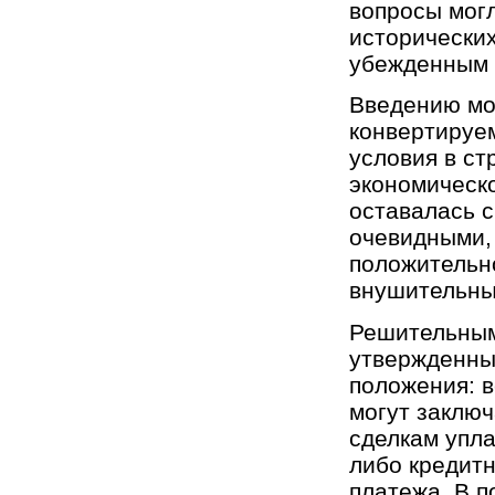
вопросы могл
исторических
убежденным 
Введению мо
конвертируе
условия в ст
экономическ
оставалась с
очевидными, 
положительн
внушительны
Решительным
утвержденный
положения: 
могут заключ
сделкам упла
либо кредитн
платежа. В 