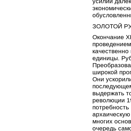
усилий далек
экономическ
обусловленн
ЗОЛОТОЙ Р
Окончание ХI
проведением
качественно
единицы. Руб
Преобразован
широкой прог
Они ускорил
последующем
выдержать то
революции 1
потребность
архаическую 
многих осно
очередь само