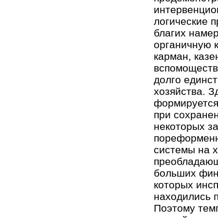
интервенцио
логические п
благих намер
органичную 
карман, казе
вспомощество
долго единс
хозяйства. З
формируется
при сохране
некоторых за
пореформенн
системы на х
преобладающи
больших фин
которых инс
находились п
Поэтому тем