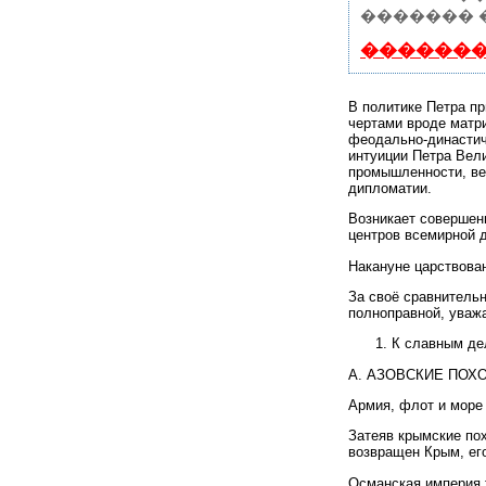
������� 
�������
В политике Петра п
чертами вроде матр
феодально-династич
интуиции Петра Вели
промышленности, ве
дипломатии.
Возникает совершен
центров всемирной 
Накануне царствова
За своё сравнительн
полноправной, уважа
К славным де
А. АЗОВСКИЕ ПОХ
Армия, флот и море
Затеяв крымские по
возвращен Крым, его
Османская империя т