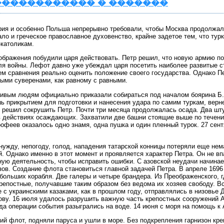
����������� � �������
ия и особенно Польша непрерывно требовали, чтобы Москва продолжала
ло и греческое православное духовенство, крайне задетое тем, что ту
-католикам.
ображения побудили царя действовать. Петр решил, что новую армию по
ля войны. Лефот давно уже убеждал царя посетить наиболее развитые с
м сравнения реально оценить положение своего государства. Однако Пе
ными суверенами, как равному с равными.
живым людям официально приказали собираться под началом боярина Б.
 прикрытием для подготовки и нанесения удара по самим туркам, верне
 и решил сокрушить Петр. Почти три месяца продолжалась осада. Два ш
в действиях осаждающих. Захватили две башни стоящие выше по течени
рофеев оказалось одно знамя, одна пушка и один пленный турок. 27 сен
нужду, непогоду, голод, нападения татарской конницы потеряли еще не
. Однако именно в этот момент и проявляется характер Петра. Он не вп
ую деятельность, чтобы исправить ошибки. С азовской неудачи начинае
зов. Создание флота становиться главной задачей Петра. В апреле 1696
 больших корабля. Две галеры и четыре брандера. Из Преображенского,
епостные, получавшие таким образом без ведома их хозяев свободу. Вс
с украинскими казаками, как в прошлом году, отправлялись в низовье 
ову. 16 июля удалось разрушить важную часть крепостных сооружений А
а операции события разыгрались на воде. 14 июня с моря на помощь к 
ий флот, подняли паруса и ушли в море. Без подкрепления гарнизон кр