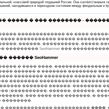
иальной, классовой природой тогдашней России. Она соответствовала т
шений, находившихся в переходном состоянии между феодальным и б
� ����� � ��� �������� - ����
����� ������������� �� ���� �����
 ������ ����������� ����� ���������
�����, ������, ����������, �����-��
 ��������� SeoHammer ��� ���������
� ������ SeoHammer
����� � ���� ����, ���������������
���� ������ � ������� �������� ���
���� �������� �������� ������ �� ��
�� �������� ����������� ��������
������� ������� ������: �������� ��
� (����������, ������, ������, ����
er �������, ��� ���� ��� �������, � �
 ��������.
r ��� ������������� ����������
����
,