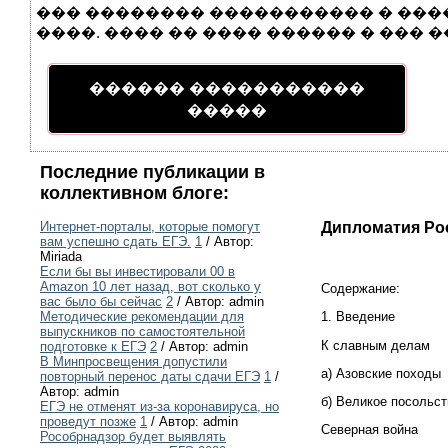
��� �������� ����������� � ����
����. ���� �� ���� ������ � ��� �
������ �����������
�����
Последние публикации в
коллективном блоге:
Дипломатия Ро
Интернет-порталы, которые помогут
вам успешно сдать ЕГЭ.
1
/ Автор:
Miriada
Если бы вы инвестировали 00 в
Amazon 10 лет назад, вот сколько у
Содержание:
вас было бы сейчас
2
/ Автор: admin
1. Введение
Методические рекомендации для
выпускников по самостоятельной
К славным делам
подготовке к ЕГЭ
2
/ Автор: admin
В Минпросвещения допустили
а) Азовские походы
повторный перенос даты сдачи ЕГЭ
1
/
Автор: admin
б) Великое посольст
ЕГЭ не отменят из-за коронавируса, но
проведут позже
1
/ Автор: admin
Северная война
Рособрнадзор будет выявлять