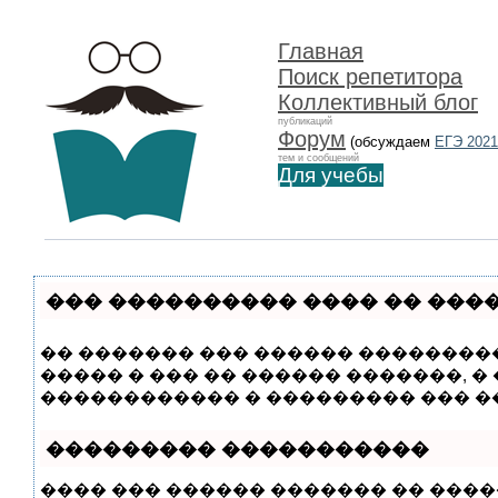
Главная
Поиск репетитора
Коллективный блог
публикаций
Форум
(обсуждаем
ЕГЭ 2021
тем и сообщений
Для учебы
��� ���������� ���� �� ���
�� ������� ��� ������ ���������
����� � ��� �� ������ �������, 
������������ � ��������� ��� �
��������� �����������
���� ��� ������ ������� �� ���