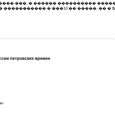
��� ���, � ������ ���������� �����
� ����������� � ���10 �� �����, �� �
S
ссии петровских времен
во