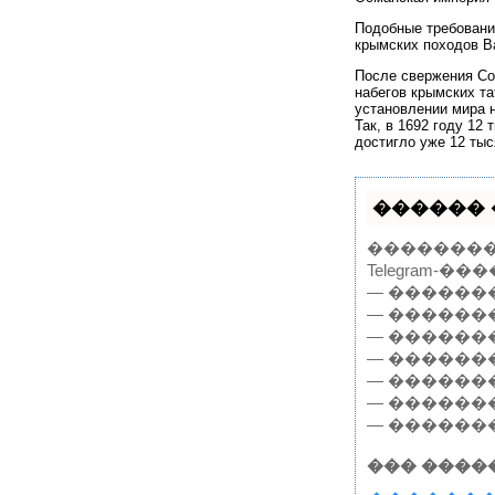
Подобные требования
крымских походов В
После свержения Со
набегов крымских та
установлении мира 
Так, в 1692 году 12
достигло уже 12 тыс
������ 
���������
Telegram-���
— ������
— ������
— ������
— ������
— ������
— �������
— ������
��� ����