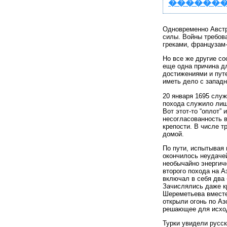
�������
Одновременно Австр
силы. Войны требова
греками, французам
Но все же другие со
еще одна причина д
достижениями и путе
иметь дело с запад
20 января 1695 слу
похода служило лишь
Вот этот-то “оплот”
несогласованность 
крепости. В числе т
домой.
По пути, испытывая 
окончилось неудачей
необычайно энергичн
второго похода на А
включал в себя два
Зачислялись даже кр
Шереметьева вместе 
открыли огонь по Аз
решающее для исход
Турки увидели русск