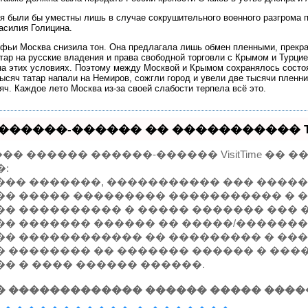
 были бы уместны лишь в случае сокрушительного военного разгрома пр
асилия Голицина.
фьи Москва снизила тон. Она предлагала лишь обмен пленными, прекр
тар на русские владения и права свободной торговли с Крымом и Турци
на этих условиях. Поэтому между Москвой и Крымом сохранялось состо
 тысяч татар напали на Немиров, сожгли город и увели две тысячи пленн
яч. Каждое лето Москва из-за своей слабости терпела всё это.
������-������ �� ����������� Tel
� ������ ������-������ VisitTime ��
�:
��� �������, ����������� ��� �����
�� ����� ��������� ����������� � 
�� ���������� � ����� ������� ��� 
�� ������� ������ �� �����/�������
�� ������������ �� ��������� � ��
 �������� �� ������� ������ � ����
�� � ���� ������ ������.
� ������������� ������ ����� ����