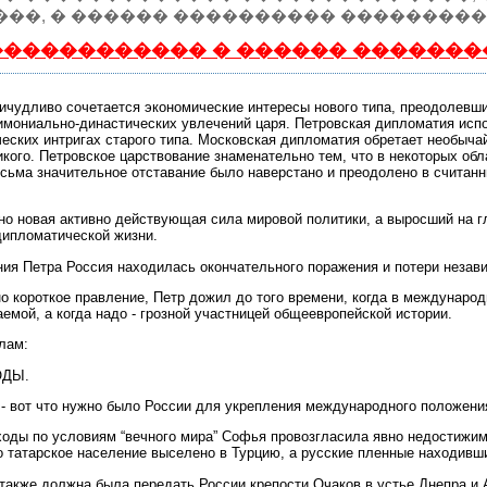
���, � ������ ���������� ����������
����������� � ������ �������
ричудливо сочетается экономические интересы нового типа, преодолевш
имониально-династических увлечений царя. Петровская дипломатия испо
еских интригах старого типа. Московская дипломатия обретает необыча
кого. Петровское царствование знаменательно тем, что в некоторых об
сьма значительное отставание было наверстано и преодолено в считанн
но новая активно действующая сила мировой политики, а выросший на г
дипломатической жизни.
ния Петра Россия находилась окончательного поражения и потери незав
о короткое правление, Петр дожил до того времени, когда в международ
емой, а когда надо - грозной участницей общеевропейской истории.
лам:
ОДЫ.
 - вот что нужно было России для укрепления международного положен
ходы по условиям “вечного мира” Софья провозгласила явно недостижим
 татарское население выселено в Турцию, а русские пленные находивши
акже должна была передать России крепости Очаков в устье Днепра и А