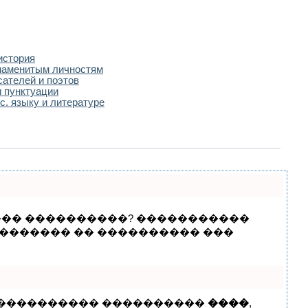
история
наменитым личностям
сателей и поэтов
 пунктуации
с. языку и литературе
 ��� ����������? �����������
�������� �� ���������� ���
, ���������� ����������
����
,