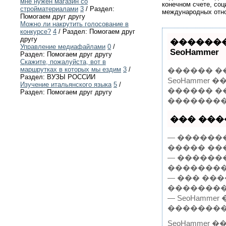
мне нужен магазин со
конечном счете, соц
стройматериалами
3
/ Раздел:
международных отно
Помогаем друг другу
Можно ли накрутить голосование в
конкурсе?
4
/ Раздел: Помогаем друг
другу
�������
Управление медиафайлами
0
/
SeoHammer
Раздел: Помогаем друг другу
Скажите, пожалуйста, вот в
маршрутках в которых мы ездим
3
/
������ �
Раздел: ВУЗЫ РОССИИ
SeoHammer
Изучение итальянского языка
5
/
������ �
Раздел: Помогаем друг другу
���������
��� ����
— ������
����� ��
— ������
��������
— ��� ��
���������
— SeoHamm
��������
SeoHamme