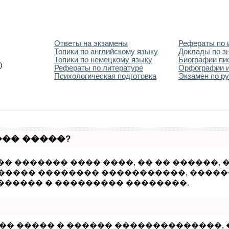
Ответы на экзамены
Рефераты по 
Топики по английскому языку
Доклады по з
Топики по немецкому языку
Биографии пи
)
Рефераты по литературе
Орфографии и
Психологическая подготовка
Экзамен по ру
��� �����?
� ������� ���� ����, �� �� ������,
� ����� �������� �����������, ����
������ � ��������� ��������.
��� ����� � ������ ��������������