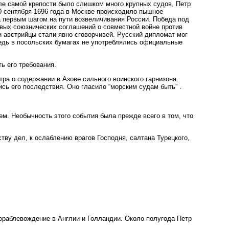
ле самой крепости было слишком много крупных судов, Петр
30 сентября 1696 года в Москве происходило пышное
а первым шагом на пути возвеличивания России. Победа под
овых союзнических соглашений о совместной войне против
и австрийцы стали явно сговорчивей. Русский дипломат мог
редь в посольских бумагах не употреблялись официальные
ь его требования.
ра о содержании в Азове сильного воинского гарнизона.
ись его последствия. Оно гласило “морским судам быть” .
ем. Необычность этого события была прежде всего в том, что
ву дел, к ослаблению врагов Господня, салтана Турецкого,
кораблевождение в Англии и Голландии. Около полугода Петр