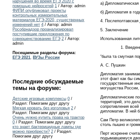
нарушения во время ЕГЭ 2020 с
а) Дипломатическая
помощью нейросетей
1
/ Автор: admin
ФИПИ опубликовал проекты
б) Дипломатия в год
контрольных измерительных
материалов ЕГЭ-2020, существенных
4. Послеполтавская
изменений нет
4
/ Автор: admin
Рособрнадзор проанализировал
5. Заключение
поступившие предложения по
Использованная лит
совершенствованию ЕГЭ
2
/ Автор:
admin
Введен
Посещаемые разделы форума:
“была та смутная по
ЕГЭ 2021
,
ВУЗы России
А. С. Пушкин
Дипломатия занимае
этот факт как бы си
Последние обсуждаемые
государственные ин
темы на форуме:
могущества России,
Дипломатические по
Детские игровые комплексы
0
/
территорий, это де
Раздел: Помогаем друг другу
сопротивления всей
Мягкая кровать без изголовья
2
/
дипломатии. В ней б
Раздел: Помогаем друг другу
Очень нужно купить права на трактор
Сам Петр великолеп
0
/ Раздел: Помогаем друг другу
столь пышно и гром
кто знает бактерицидные лампы где
можно приобрести?
2
/ Раздел:
Перт искренне счит
Помогаем друг другу
подымавшемуся двор