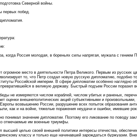
 подготовка Северной войны.
ы первых побед.
 дипломатия.
ература:
ие:
ра, когда Россия молодая, в бореньях силы напрягая, мужала с гением П
т огромное место в деятельности Петра Великого. Первым из русских ц
мволизирует то, что Петр создал новую русскую дипломатию, подобно т
ституты Российской империи. В сфере дипломатии особенно наглядно об
 превратившейся в великую державу. Быстрый подъем России поразил в
беды не измеряются числом кораблей, числом убитых и раненых, перечн
лает оценки внешнеполитических акций субъективными и произвольными,
 Европы возвышению России, разрушение всех попыток образования анти
ыли, как и на войне, тяжелые поражения неудачи и ошибки, имевшие ро
но понимал значение дипломатии. Поэтому его ликование по поводу зак
ко отмечаемые им военные триумфы.
ал высшей целью своей внешней политики интересы отечества, обеспече
янскому классу и только еще начинавшей зарождаться буржуазии. Вне