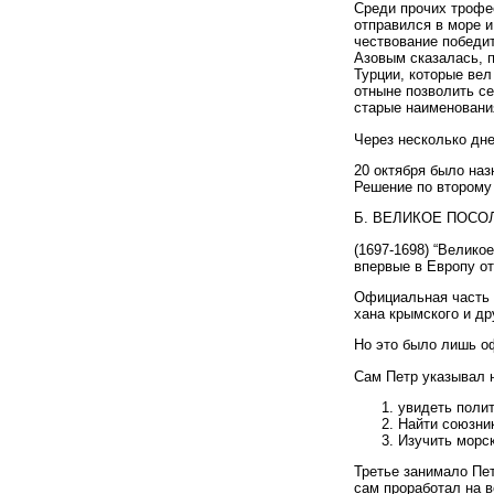
Среди прочих трофе
отправился в море и
чествование победи
Азовым сказалась, 
Турции, которые вел
отныне позволить се
старые наименования
Через несколько дне
20 октября было на
Решение по второму 
Б. ВЕЛИКОЕ ПОСО
(1697-1698) “Велико
впервые в Европу от
Официальная часть 
хана крымского и др
Но это было лишь оф
Сам Петр указывал н
увидеть поли
Найти союзни
Изучить морс
Третье занимало Пет
сам проработал на 