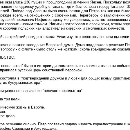
ев оказались 136 пушек и прошлогодний изменник Янсен. Поскольку воз
 нашел неподалеку удобную гавань, где и был основан город Таганрог. 
телей. Победа под Азовым была очень важна для Петра так как она был
прежде всего, на отношениях с союзниками. Переговоры о заключении н
 русский посланник Нефимов сразу же ускорились, а затем венецианцы 
бе говорить новым языком. Никитин потребовал в своей речи, чтобы вп
 королей польских как властителей киевских и смоленских княжеств.
й австрийский резидент сказал Никитину, что сенаторы решили выполнит
значено важное заседание Боярской думы. Дума поддержала решение Пет
вопросу - о флоте - было столь же кратким, сколь грандиозными оказал
ЛЬСТВО.
е посольство” было в истории дипломатии очень знаменательным событи
правился русский царь собственной персоной.
состояла в “подтверждении дружбы и любви для общих всему христианст
угих бусурманских орд” .
ициальное назначение “великого посольства” .
а три цели:
тическую жизнь в Европе.
ков.
кое дело.
ра особенно сильно. Петр поставил задачу изучить кораблестроение и 
верфях Саардама и Амстердама.