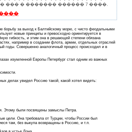
 ��� � ������� ������ 7 ����.
����
ие борьбу за выход к Балтийскому морю, с чисто феодальными
льзует новые принципы и превосходно ориентируется в
йную гибкость, и этим она в решающей степени обязана
ластях, например в создании флота, армии, отдельных отраслей
ый годы. Совершенно аналогичный процесс происходил и в
лазах изумленной Европы Петербург стал одним из важных
исимости.
ных делах увидел Россию такой, какой хотел видеть:
ия. Этому были посвящены замыслы Петра.
ые цели. Она требовала от Турции, чтобы России был
еся там, без выкупа возвращены в Россию, и т.п.
зов в устье Дона.