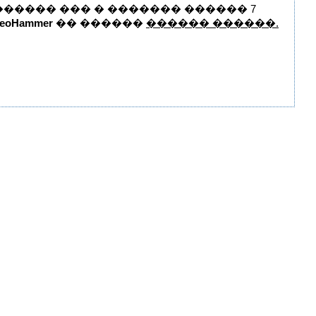
����� ��� � ������� ������ 7
eoHammer
�� ������
������ ������.