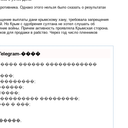
отивника. Однако этого нельзя было сказать о результатах
ащение выплаты дани крымскому хану, требовала запрещения
ей. Но Крым с одобрения султана не хотел слушать об
яние войны. Причем активность проявляла Крымская сторона.
иков для продажи в рабство. Через год число пленников
egram-����
 ������ ������ ������������
���;
���������;
������;
/����;
���������� ���������;
�� � ���;
�����.