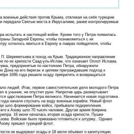
 военные действия против Крыма, отвлекая на себя турецкие
рки передали Святые места в Иерусалиме, ранее контролируемые
ра испытать в настоящей войне. Кроме того у Петра появилась
траны Западной Европы, чтобы познакомиться с их
тру хотелось явиться в Европу в лаврах победителя, чтобы
 П. Шереметьева в поход на Крым. Традиционное направление
е по их крепости Саад-уль-Ислам, что означает Оплот Ислама.
турма, предпринятые по настоянию Петра, обнаружили
ю Дона на его берегах и цепями преграждавшие подход к
тября 1695 года решили осаду прекратить и возвращаться
мало людей. Итак, первое самостоятельное дело молодого Петра
ал в уныние, не опустил руки. Напротив царь развертывает
тся царствование Петра великого. Начинается новая подготовка
 года начали спускать на воду военные корабли. Новый флот
 где шло формирование войск, прибывали подкрепления.
его к Азову шло 70 тысяч человек. Другая армия боярина
Днепра. 16 июня началась вторая осада крепости. Пушки
зова. Войскам было приказано готовиться к штурму.. Однако
Азову пришел турецкий флот.
епости не выдержал осады и 18 июля объявил о капитуляции.