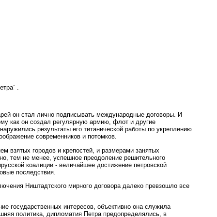
етра” .
арей он стал лично подписывать международные договоры. И
ому как он создал регулярную армию, флот и другие
наружились результаты его титанической работы по укреплению
оображение современников и потомков.
ем взятых городов и крепостей, и размерами занятых
 но, тем не менее, успешное преодоление решительного
русской коалиции - величайшее достижение петровской
ковые последствия.
лючения Ништадтского мирного договора далеко превзошло все
ние государственных интересов, объективно она служила
шняя политика, дипломатия Петра предопределялись, в