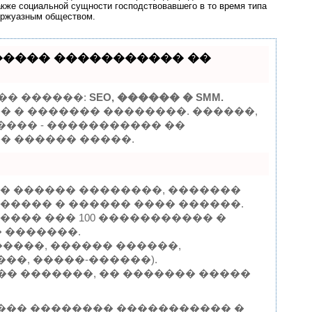
акже социальной сущности господствовавшего в то время типа
уржуазным обществом.
������ ����������� ��
�� ������:
SEO, ������ � SMM.
� � ������� ��������. ������,
���� - ����������� ��
�� ������ �����.
� ������ ��������, �������
����� � ������ ���� ������.
��� ��� 100 ����������� �
 �������.
����, ������ ������,
��, �����-������).
���� �������, �� ������� �����
 ��� �������� ����������� �