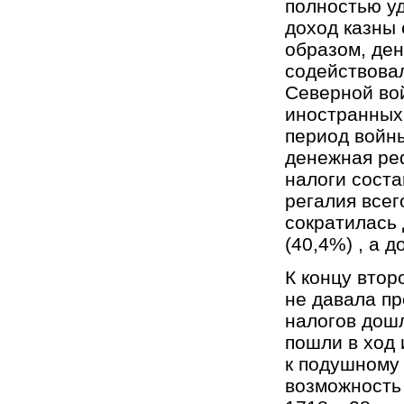
полностью у
доход казны 
образом, де
содействовал
Северной во
иностранных
период войн
денежная реф
налоги соста
регалия всег
сократилась 
(40,4%) , а 
К концу втор
не давала пр
налогов дошл
пошли в ход 
к подушному
возможность 