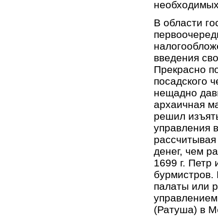
необходимых
В области г
первоочеред
налогообложе
введения сво
Прекрасно по
посадского ч
нещадно дав
архаичная ма
решил изъять
управления в
рассчитывая 
денег, чем р
1699 г. Петр
бурмистров.
палаты или 
управлением 
(Ратуша) в 