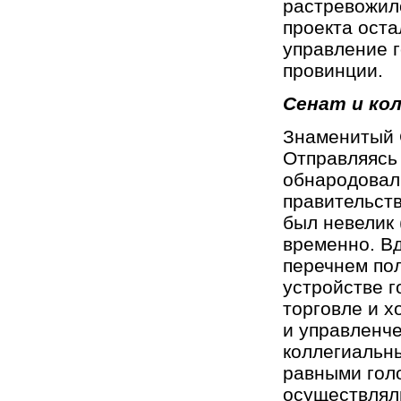
растревожило
проекта оста
управление г
провинции.
Сенат и ко
Знаменитый С
Отправляясь 
обнародовал 
правительств
был невелик 
временно. Вд
перечнем пол
устройстве г
торговле и х
и управленч
коллегиальн
равными гол
осуществлял