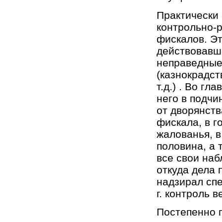
Практически
контрольно-
фискалов. Э
действовавш
неправедные
(казнокрадст
т.д.) . Во г
него в подчи
от дворянств
фискала, в г
жалованья, в
половина, а 
все свои наб
откуда дела 
надзирал спе
г. контроль 
Постепенно п