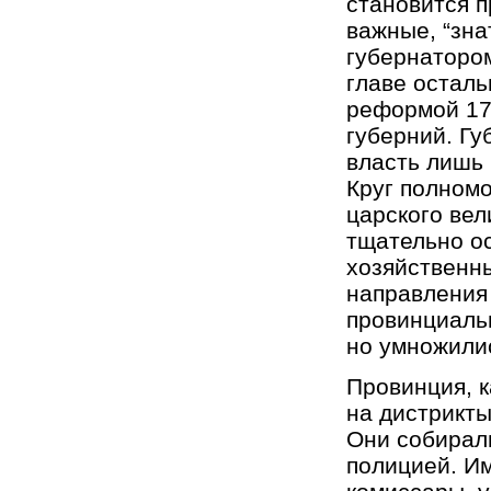
становится п
важные, “зна
губернатором
главе осталь
реформой 17
губерний. Гу
власть лишь 
Круг полномо
царского вел
тщательно ос
хозяйственны
направления 
провинциальн
но умножили
Провинция, к
на дистрикты
Они собирали
полицией. И