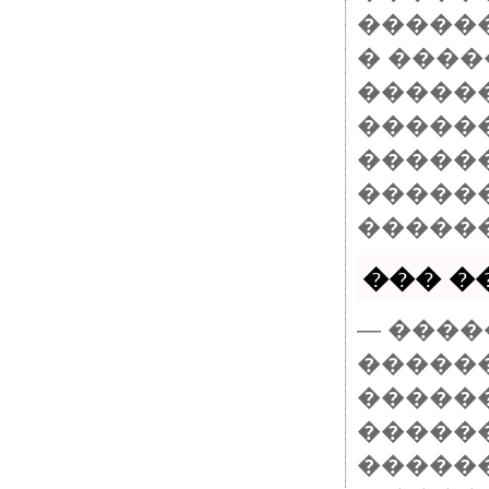
�����
� ����
������
������
�����
�������
������
��� ��
— ����
�����
������
������
������