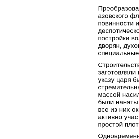
Преобразован
азовского ф
повинности и
деспотическо
постройки в
дворян, духо
специальные 
Строительств
заготовляли 
указу царя б
стремительн
массой наси
были наняты 
все из них о
активно учас
простой плотн
Одновременно