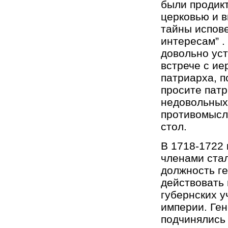
были продик
церковью и 
тайны испове
интересам” .
довольно уст
встрече с ие
патриарха, п
просите патр
недовольных 
противомысля
стол.
В 1718-1722 
членами стал
должность ге
действовать 
губернских у
империи. Ген
подчинялись 