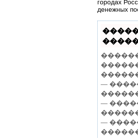
городах Росс
денежных пос
�����
������
������
������ 
�������
— ����
������
— ����
������
— ����
������