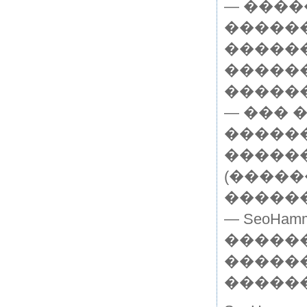
— ���
������
�����
�����
������
— ��� 
������
������
(�����
������
— SeoHa
������
�����
������