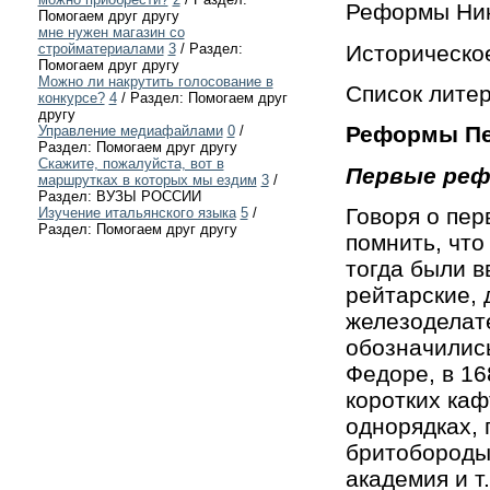
Реформы Ник
Помогаем друг другу
мне нужен магазин со
Историческо
стройматериалами
3
/ Раздел:
Помогаем друг другу
Можно ли накрутить голосование в
Список лите
конкурсе?
4
/ Раздел: Помогаем друг
другу
Реформы Пе
Управление медиафайлами
0
/
Раздел: Помогаем друг другу
Скажите, пожалуйста, вот в
Первые ре
маршрутках в которых мы ездим
3
/
Раздел: ВУЗЫ РОССИИ
Говоря о пер
Изучение итальянского языка
5
/
Раздел: Помогаем друг другу
помнить, что
тогда были в
рейтарские, 
железоделате
обозначились
Федоре, в 16
коротких каф
однорядках, 
бритобороды
академия и т.