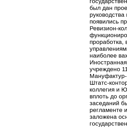
государствен
был дан прое
руководства
появились пр
Ревизион-кол
функциониров
проработка, 
управлениями
наиболее ва
Иностранная)
учреждено 11
Мануфактур-к
Штатс-контор
коллегия и Ю
вплоть до ор
заседаний б
регламенте и
заложена ос
государствен