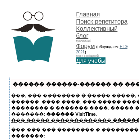
Главная
Поиск репетитора
Коллективный
блог
публикаций
Форум
(обсуждаем
ЕГЭ
2021
)
тем и сообщений
Для учебы
������ ������-������ �� ����
���, ��� �������� � ����� �����
������. ���� ����, ��� ����� ��
�������� � ������� ����. �����
�������:
������ VisitTime.
��� ����� �������������
������
���-��� ��� �������� � �������
�������: