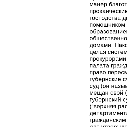
манер благот
прозаические
господства д
помощником г
образованием
общественно
домами. Нако
целая систе
прокурорами
палата гражд
право пересм
губернские с
суд (он назыв
мещан свой (
губернский с
(“верхняя ра
департамент
гражданским 
для утвержде