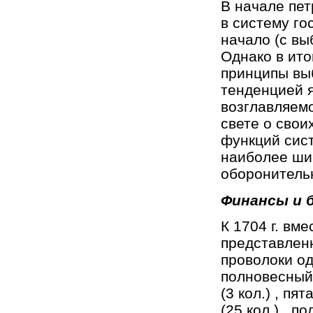
В начале пет
в систему го
начало (с вы
Однако в ито
принципы вы
тенденцией я
возглавляем
свете о своих
функций сис
наиболее ши
оборонительн
Финансы и 
К 1704 г. вм
представлен
проволоки од
полновесный 
(3 кол.) , пят
(25 кол.) , п