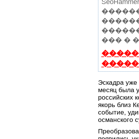
SeoHam
�����
������
�����
��� � 
�����
�����
Эскадра уже 
месяц была у
российских к
якорь близ К
событие, уди
османского с
Преобразован
появились у