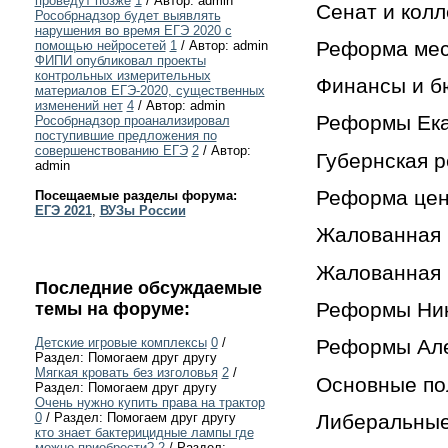
проведут позже
1
/ Автор: admin
Сенат и колл
Рособрнадзор будет выявлять
нарушения во время ЕГЭ 2020 с
Реформа мес
помощью нейросетей
1
/ Автор: admin
ФИПИ опубликовал проекты
контрольных измерительных
Финансы и б
материалов ЕГЭ-2020, существенных
изменений нет
4
/ Автор: admin
Реформы Ека
Рособрнадзор проанализировал
поступившие предложения по
совершенствованию ЕГЭ
2
/ Автор:
Губернская 
admin
Реформа цен
Посещаемые разделы форума:
ЕГЭ 2021
,
ВУЗы России
Жалованная г
Жалованная г
Последние обсуждаемые
Реформы Ник
темы на форуме:
Детские игровые комплексы
0
/
Реформы Але
Раздел: Помогаем друг другу
Мягкая кровать без изголовья
2
/
Основные по
Раздел: Помогаем друг другу
Очень нужно купить права на трактор
Либеральные
0
/ Раздел: Помогаем друг другу
кто знает бактерицидные лампы где
можно приобрести?
2
/ Раздел: