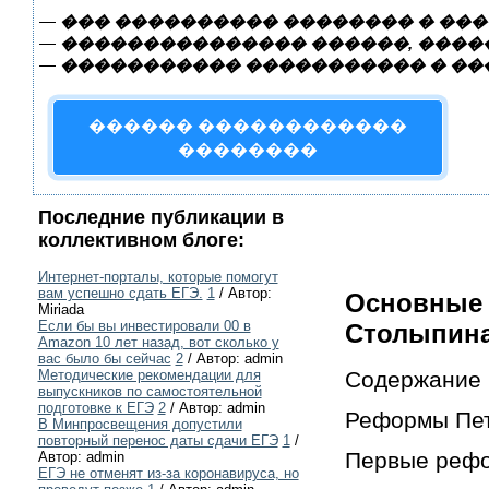
—
��� ���������� �������� � ���
—
��������������� ������, �����
—
����������� ����������� � ��
������ ������������
��������
Последние публикации в
коллективном блоге:
Интернет-порталы, которые помогут
вам успешно сдать ЕГЭ.
1
/ Автор:
Основные 
Miriada
Если бы вы инвестировали 00 в
Столыпин
Amazon 10 лет назад, вот сколько у
вас было бы сейчас
2
/ Автор: admin
Содержание
Методические рекомендации для
выпускников по самостоятельной
подготовке к ЕГЭ
2
/ Автор: admin
Реформы Пет
В Минпросвещения допустили
повторный перенос даты сдачи ЕГЭ
1
/
Первые реф
Автор: admin
ЕГЭ не отменят из-за коронавируса, но