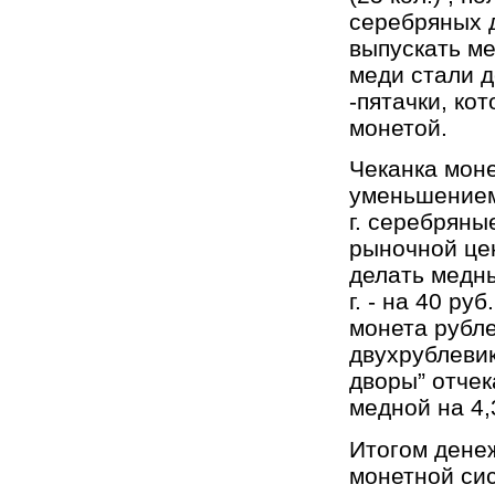
серебряных де
выпускать ме
меди стали д
-пятачки, ко
монетой.
Чеканка моне
уменьшением
г. серебряны
рыночной цене
делать медны
г. - на 40 р
монета рубле
двухрублевик
дворы” отчек
медной на 4,
Итогом дене
монетной си