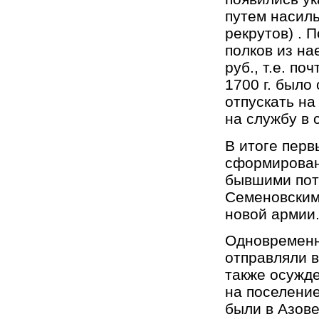
путем насиль
рекрутов) .
полков из на
руб., т.е. п
1700 г. было
отпускать на
на службу в 
В итоге перв
сформировано
бывшими пот
Семеновским
новой армии
Одновременн
отправляли в
также осужде
на поселение
были в Азове