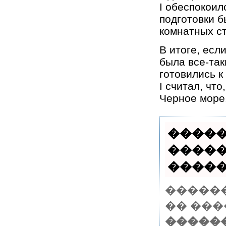
I обеспокоил
подготовки б
комнатных ст
В итоге, есл
была все-так
готовились к
I считал, чт
Черное море
�����
�����
������
�����
�� ���
������ 