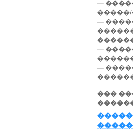
— ����
�����/
— ����
�����
�����
— ����
������
— ����
������
��� �
������
�����
�����