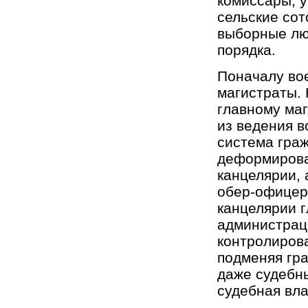
комиссары, у
сельские сот
выборные лю
порядка.
Поначалу вое
магистраты. 
главному маг
из ведения в
система гра
деформирова
канцелярии, 
обер-офицер
канцелярии 
администрац
контролирова
подменяя гра
даже судебны
судебная вла