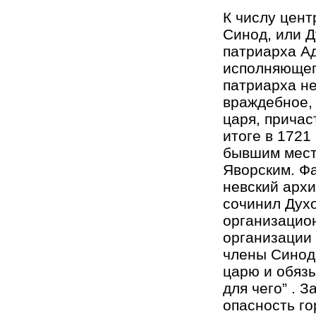
К числу цен
Синод, или Д
патриарха Ад
исполняющег
патриарха не
враждебное,
царя, причас
итоге в 1721
бывшим мест
Яворским. Ф
невский арх
сочинил Дух
организацио
организации 
члены Синода
царю и обязы
для чего” . 
опасность г