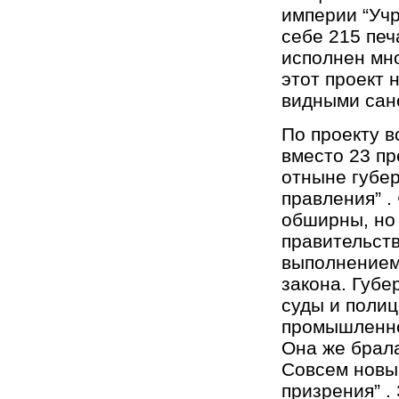
империи “Учр
себе 215 печ
исполнен мно
этот проект 
видными сан
По проекту в
вместо 23 пр
отныне губер
правления” .
обширны, но 
правительств
выполнением 
закона. Губ
суды и полиц
промышленно
Она же брала
Совсем новы
призрения” .