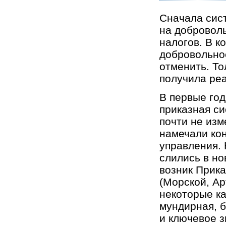
Сначала сис
на добровол
налогов. В к
добровольно
отменить. То
получила ре
В первые год
приказная си
почти не из
намечали ко
управления.
слились в но
возник Прика
(Морской, Ар
некоторые ка
мундирная, б
и ключевое з