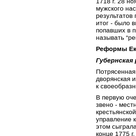
1718 г. 28 н
мужского нас
результатов 
итог - было 
попавших в п
называть “ре
Реформы Ек
Губернская
Потрясенная
дворянская и
к своеобраз
В первую оч
звено - мест
крестьянской
управление 
этом сыграла
конце 1775 г