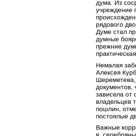
дума. Из сос
учреждение 
происхожден
рядового дво
Думе стал пр
думные бояре
прежние дум
практическая
Немалая забо
Алексея Курб
Шереметева,
документов, 
зависела от 
владельцев т
пошлин, отме
постоялые дв
Важные корре
в. серебряны