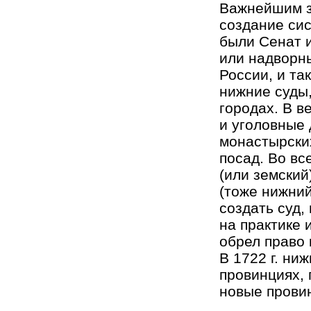
Важнейшим з
создание сис
были Сенат и
или надворн
России, и т
нижние суды
городах. В в
и уголовные 
монастырских
посад. Во вс
(или земский
(тоже нижний
создать суд,
на практике 
обрел право 
В 1722 г. ни
провинциях, 
новые прови