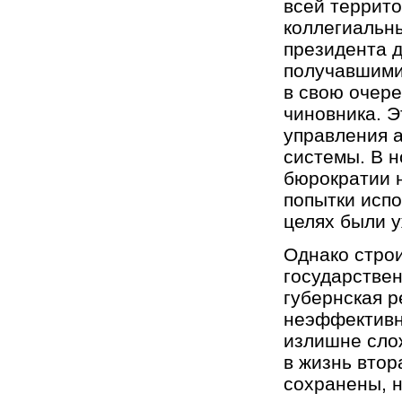
всей террит
коллегиальны
президента 
получавшими
в свою очер
чиновника. 
управления 
системы. В н
бюрократии 
попытки испо
целях были 
Однако стро
государствен
губернская 
неэффективн
излишне слож
в жизнь втор
сохранены, 