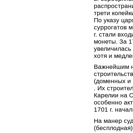
распростран
трети копейки
По указу цар
суррогатов м
г. стали вхо
монеты. За 1
увеличилась 
хотя и медл
Важнейшим н
строительст
(доменных и
. Их строите
Карелии на О
особенно акт
1701 г. нача
На манер су
(бесплодная)