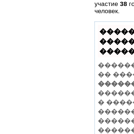
участие
38
г
человек.
�����
�����
������
�����
�� ���
������ 
�����
� ����
������
������
�����