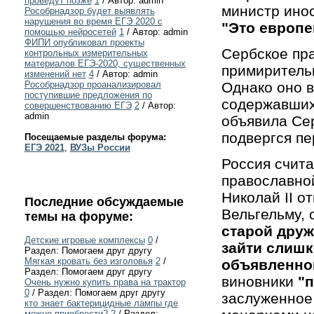
проведут позже
1
/ Автор: admin
министр инос
Рособрнадзор будет выявлять
нарушения во время ЕГЭ 2020 с
"Это европе
помощью нейросетей
1
/ Автор: admin
ФИПИ опубликовал проекты
Сербское пра
контрольных измерительных
материалов ЕГЭ-2020, существенных
примиритель
изменений нет
4
/ Автор: admin
Однако оно в
Рособрнадзор проанализировал
поступившие предложения по
содержавших
совершенствованию ЕГЭ
2
/ Автор:
admin
объявила Се
подвергся пе
Посещаемые разделы форума:
ЕГЭ 2021
,
ВУЗы России
Россия счит
православной
Николай II о
Последние обсуждаемые
Вельгельму, 
темы на форуме:
старой дру
Детские игровые комплексы
0
/
зайти слишк
Раздел: Помогаем друг другу
Мягкая кровать без изголовья
2
/
объявленно
Раздел: Помогаем друг другу
виновники
"
Очень нужно купить права на трактор
0
/ Раздел: Помогаем друг другу
заслуженное
кто знает бактерицидные лампы где
можно приобрести?
2
/ Раздел: