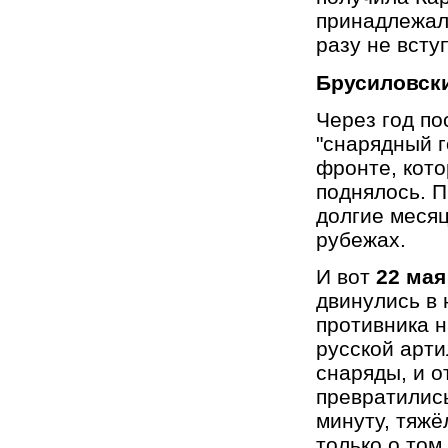
принадлежали
разу не всту
Брусиловск
Через год п
"снарядный г
фронте, кото
поднялось. П
долгие месяц
рубежах.
И вот
22 мая
двинулись в 
противника н
русской арти
снаряды, и о
превратились
минуту, тяжё
только о том