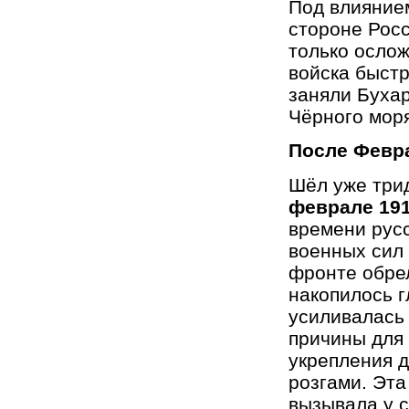
Под влияние
стороне Росс
только осло
войска быст
заняли Бухар
Чёрного моря
После Февр
Шёл уже трид
феврале 191
времени русс
военных сил 
фронте обрел
накопилось г
усиливалась
причины для 
укрепления д
розгами. Эта
вызывала у 