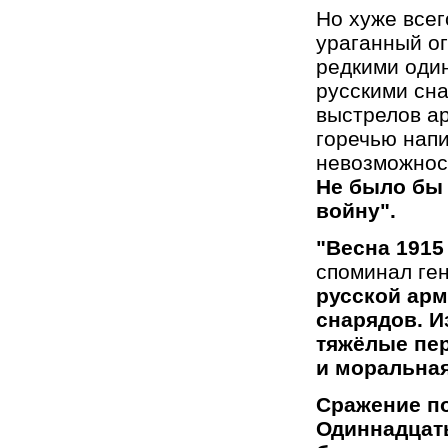
Но хуже все
ураганный ог
редкими оди
русскими сн
выстрелов а
горечью напи
невозможнос
Не было бы 
войну".
"Весна 1915 
споминал ге
русской арм
снарядов. И
тяжёлые пер
и моральная
Сражение п
Одиннадцать