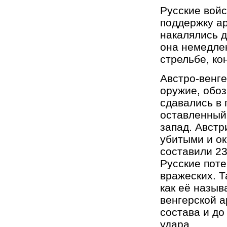
Русские вой
поддержку ар
накалялись д
она немедлен
стрельбе, ко
Австро-венге
оружие, обоз
сдавались в 
оставленный
запад. Австр
убитыми и ок
составили 2
Русские поте
вражеских. 
как её назыв
венгерской а
состава и до
удара.