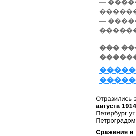
— ����
������
— ����
������
��� �
������
�����
�����
Отразились э
августа 1914
Петербург у
Петроградом
Сражения в