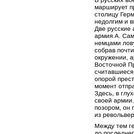
марширует пр
столицу Гер
недолгим и 
Две русские 
армия А. Са
немцами лов
собрав почти
окружении, 
Восточной Пр
считавшиеся
опорой прес
момент отпра
Здесь, в глу
своей армии.
позором, он 
из револьвер
Между тем г
до последнег