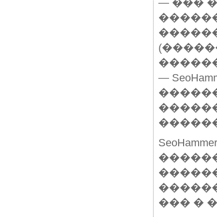
— ��� 
������
������
(�����
������
— SeoHa
������
�����
������
SeoHam
�����
������
�����
��� � 