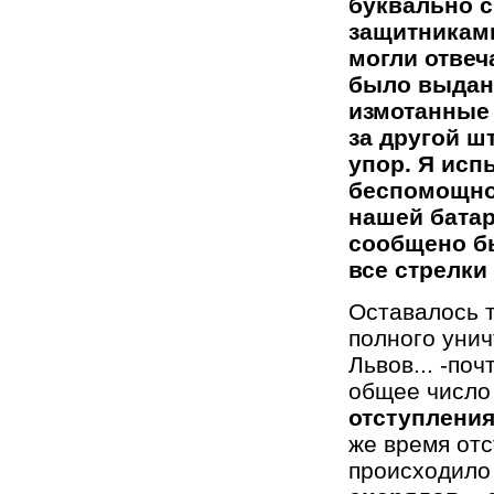
буквально 
защитниками
могли отвеч
было выдано
измотанные 
за другой ш
упор. Я исп
беспомощнос
нашей батар
сообщено бы
все стрелки
Оставалось т
полного уни
Львов... -по
общее число
отступлени
же время отс
происходило