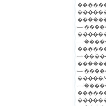
������
������ 
�������
— ����
������
— ����
������
— ����
������
— ����
�����/
— ����
�����
�����