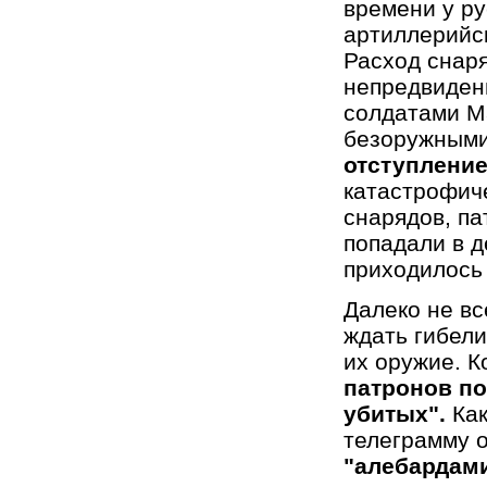
времени у ру
артиллерийск
Расход снар
непредвиден
солдатами М
безоружным
отступлени
катастрофиче
снарядов, па
попадали в 
приходилось 
Далеко не вс
ждать гибели
их оружие. 
патронов по
убитых".
Ка
телеграмму о
"алебардам