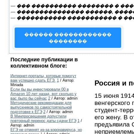
—
��� ���������� �������� � ���
—
��������������� ������, �����
—
����������� ����������� � ��
������ ������������
��������
Последние публикации в
коллективном блоге:
Интернет-порталы, которые помогут
вам успешно сдать ЕГЭ.
1
/ Автор:
Россия и 
Miriada
Если бы вы инвестировали 00 в
Amazon 10 лет назад, вот сколько у
15 июня 1914
вас было бы сейчас
2
/ Автор: admin
венгерского 
Методические рекомендации для
выпускников по самостоятельной
студент-терр
подготовке к ЕГЭ
2
/ Автор: admin
его жену. В 
В Минпросвещения допустили
повторный перенос даты сдачи ЕГЭ
1
/
предъявила 
Автор: admin
ЕГЭ не отменят из-за коронавируса, но
неприемлемых