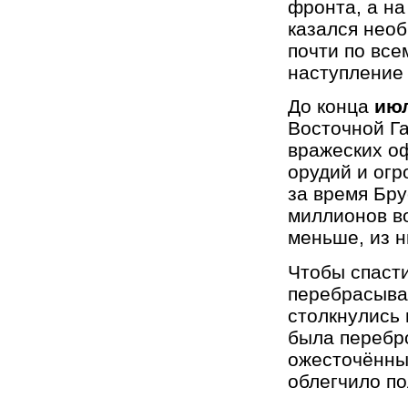
фронта, а на
казался необ
почти по вс
наступление
До конца
ию
Восточной Га
вражеских оф
орудий и огр
за время Бру
миллионов в
меньше, из н
Чтобы спаст
перебрасыват
столкнулись 
была перебро
ожесточённы
облегчило п