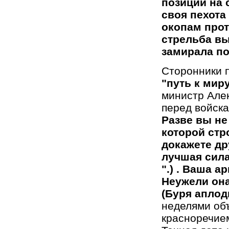
позиции на 
своя пехота
окопам прот
стрельба вы
замирала по
Сторонники 
"путь к мир
министр Але
перед войск
Разве вы не
которой стр
докажете др
лучшая сила
".) . Ваша 
Неужели она
(Буря апло
неделями об
красноречием