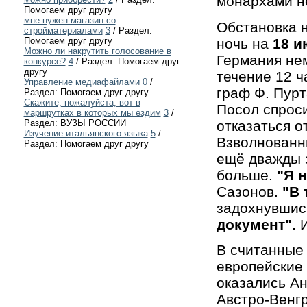
монархами не
Помогаем друг другу
мне нужен магазин со
Обстановка н
стройматериалами
3
/ Раздел:
ночь на
18 
Помогаем друг другу
Можно ли накрутить голосование в
Германия не
конкурсе?
4
/ Раздел: Помогаем друг
другу
течение 12 ч
Управление медиафайлами
0
/
граф Ф. Пурт
Раздел: Помогаем друг другу
Скажите, пожалуйста, вот в
Посол спроси
маршрутках в которых мы ездим
3
/
отказаться о
Раздел: ВУЗЫ РОССИИ
Изучение итальянского языка
5
/
Взволнованны
Раздел: Помогаем друг другу
ещё дважды з
больше.
"Я 
Сазонов.
"В 
задохнувшис
документ".
В считанные 
европейские
оказались Ан
Австро-Венгр