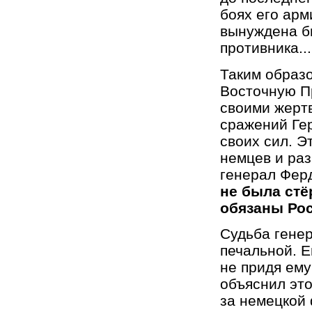
боях его арм
вынуждена бы
противника...
Таким образо
Восточную П
своими жертв
сражений Гер
своих сил. Э
немцев и раз
генерал Фер
не была стё
обязаны Рос
Судьба гене
печальной. Е
не придя ем
объяснил это
за немецкой 