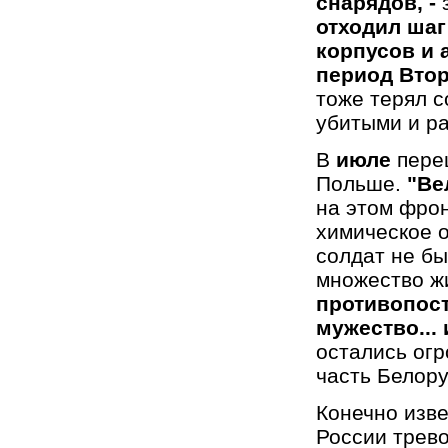
снарядов, -
отходил шаг
корпусов и 
период Вто
тоже терял с
убитыми и р
В
июле
пере
Польше.
"Ве
на этом фро
химическое о
солдат не бы
множество ж
противопост
мужество... 
остались огр
часть Белору
Конечно изве
России трев