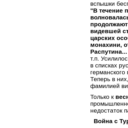
вспышки бес
"В течение 
волновалась
продолжаютс
видевшей ст
царских осо
монахини, о
Распутина...
т.п. Усилило
в списках ру
германского
Теперь в них
фамилией ви
Только к
вес
промышленно
недостаток п
Война с Ту