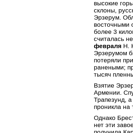
высокие гор
склоны, русс
Эрзерум. Обл
восточными 
более 3 кил
считалась н
февраля
Н. 
Эрзерумом бы
потеряли при
ранеными; пр
тысяч пленны
Взятие Эрзер
Армении. Спу
Трапезунд, а
проникла на 
Однако Брес
нет эти заво
получила Кар