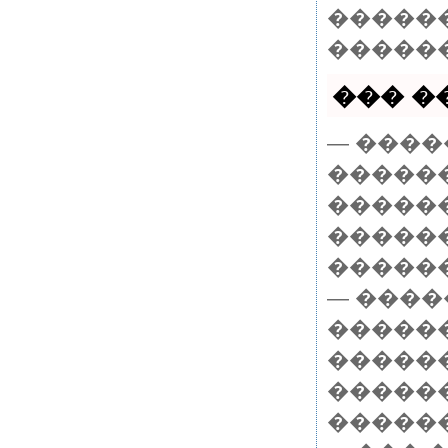
�������
������
��� ��
— ����
�����
������
������
������
— ���
������
�����
�����
������