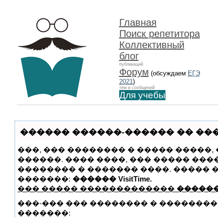
Главная
Поиск репетитора
Коллективный
блог
публикаций
Форум
(обсуждаем
ЕГЭ
2021
)
тем и сообщений
Для учебы
������ ������-������ �� ����
���, ��� �������� � ����� �����
������. ���� ����, ��� ����� ��
�������� � ������� ����. �����
�������:
������ VisitTime.
��� ����� �������������
������
���-��� ��� �������� � �������
�������: