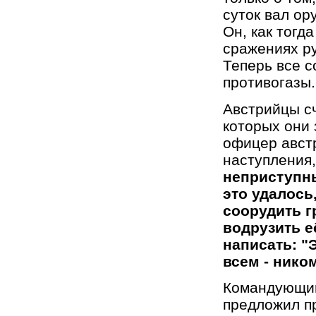
суток вал ор
Он, как тогд
сражениях ру
Теперь все 
противогазы.
Австрийцы сч
которых они
офицер австр
наступления,
неприступны
это удалось,
соорудить г
водрузить е
написать: "
всем - ником
Командующий
предложил пр