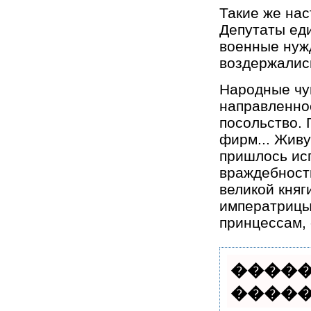
Такие же нас
Депутаты ед
военные нуж
воздержалис
Народные чу
направленно
посольство.
фирм... Жив
пришлось ис
враждебности
великой кня
императрицы.
принцессам, 
�����
������