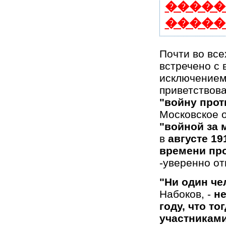
�����
�����
Почти во все
встречено с 
исключением
приветствова
"войну про
Московское о
"войной за 
в
августе 19
времени пр
-уверенно от
"Ни один че
Набоков, -
не
году, что т
участниками