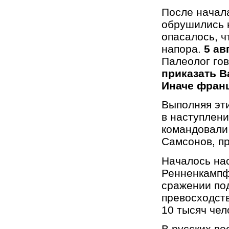
После начал
обрушились 
опасалось, ч
напора.
5 ав
Палеолог гов
приказать 
Иначе франц
Выполняя эт
в наступлени
командовали
Самсонов, пр
Началось на
Ренненкампф
сражении по
превосходств
10 тысяч чел
В русских во