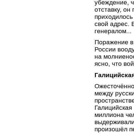
убеждение, 
отставку, он
приходилось
свой адрес. 
генералом...
Поражение в
России воод
на молниено
ясно, что во
Галицийская
Ожесточённо
между русски
пространств
Галицийская 
миллиона чел
выдерживали
произошёл п