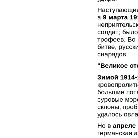
Наступающие
а
9 марта 19
неприятельск
солдат; было
трофеев. Во 
битве, русск
снарядов.
"Великое от
Зимой 1914-
кровопролитн
большие поте
суровые мор
склоны, проб
удалось овла
Но в
апреле 
германская а