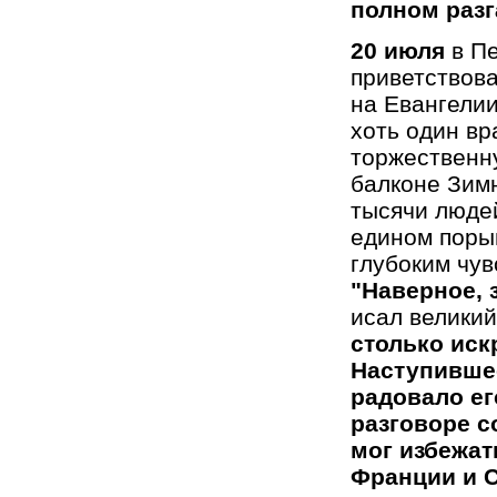
полном разга
20 июля
в П
приветствова
на Евангелии
хоть один вр
торжественну
балконе Зим
тысячи людей
едином порыв
глубоким чув
"Наверное, 
исал велики
столько искр
Наступившее
радовало ег
разговоре с
мог избежат
Франции и 