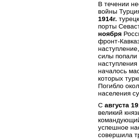
В течении не
войны Турци
1914г.
турец
порты Севаст
ноября
Росс
фронт-Кавка
наступление,
силы попали 
наступления 
началось ма
которых турк
Погибло окол
населения су
С
августа 19
великий кня
командующи
успешное на
совершила т