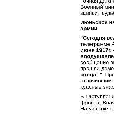
Точная дата 
Военный мини
зависит судь
Июньское на
армии
"Сегодня ве
телеграмме 
июня 1917г.
воодушевле
сообщение вы
прошли демо
конца! ".
Пре
отличившимс
красные знам
В наступлен
фронта. Внач
На участке п