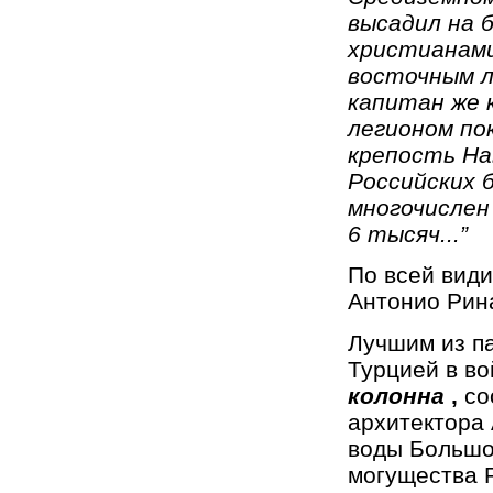
высадил на б
христианами
восточным л
капитан же 
легионом по
крепость На
Российских б
многочислен 
6 тысяч...”
По всей види
Антонио Рин
Лучшим из п
Турцией в во
колонна
,
со
архитектора
воды Большог
могущества 