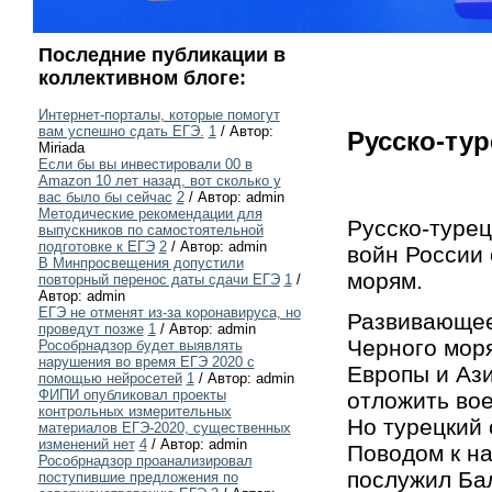
Последние публикации в
коллективном блоге:
Интернет-порталы, которые помогут
вам успешно сдать ЕГЭ.
1
/ Автор:
Русско-тур
Miriada
Если бы вы инвестировали 00 в
Amazon 10 лет назад, вот сколько у
вас было бы сейчас
2
/ Автор: admin
Методические рекомендации для
Русско-турец
выпускников по самостоятельной
подготовке к ЕГЭ
2
/ Автор: admin
войн России 
В Минпросвещения допустили
морям.
повторный перенос даты сдачи ЕГЭ
1
/
Автор: admin
ЕГЭ не отменят из-за коронавируса, но
Развивающеес
проведут позже
1
/ Автор: admin
Черного моря
Рособрнадзор будет выявлять
нарушения во время ЕГЭ 2020 с
Европы и Ази
помощью нейросетей
1
/ Автор: admin
ФИПИ опубликовал проекты
отложить вое
контрольных измерительных
Но турецкий 
материалов ЕГЭ-2020, существенных
изменений нет
4
/ Автор: admin
Поводом к на
Рособрнадзор проанализировал
послужил Бал
поступившие предложения по