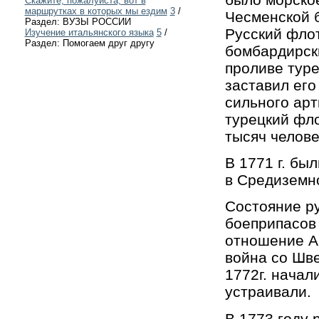
Скажите, пожалуйста, вот в
маршрутках в которых мы ездим
3
/
Чесменской б
Раздел: ВУЗЫ РОССИИ
Русский флот
Изучение итальянского языка
5
/
Раздел: Помогаем друг другу
бомбардирски
проливе туре
заставил его
сильного арт
турецкий фло
тысяч челове
В 1771 г. бы
в Средиземн
Состояние р
боеприпасов 
отношение Ав
война со Шве
1772г. начал
устраивали.
В 1773 году 