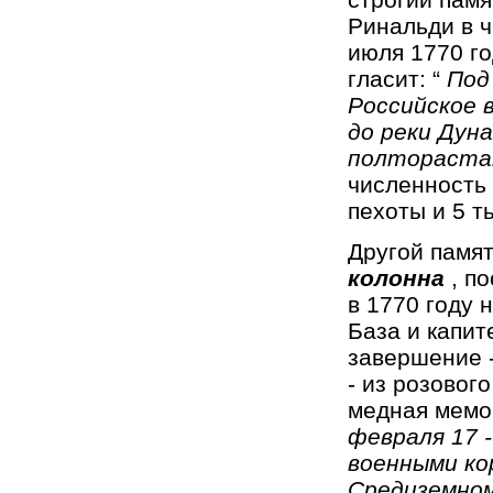
Ринальди в ч
июля 1770 го
гласит: “
Под
Российское 
до реки Дуна
полтораст
численность 
пехоты и 5 т
Другой памят
колонна
, п
в 1770 году 
База и капит
завершение -
- из розовог
медная мемо
февраля 17 
военными ко
Средиземном