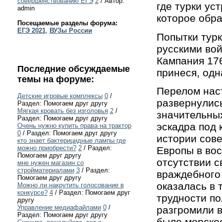
совершенствованию ЕГЭ
2
/ Автор:
где турки ус
admin
которое обра
Посещаемые разделы форума:
ЕГЭ 2021
,
ВУЗы России
Попытки турк
русскими вой
Кампания 176
Последние обсуждаемые
принеся, одн
темы на форуме:
Перелом наст
Детские игровые комплексы
0
/
развернулис
Раздел: Помогаем друг другу
Мягкая кровать без изголовья
2
/
значительных
Раздел: Помогаем друг другу
эскадра под 
Очень нужно купить права на трактор
0
/ Раздел: Помогаем друг другу
истории сове
кто знает бактерицидные лампы где
можно приобрести?
2
/ Раздел:
Европы в во
Помогаем друг другу
отсутствии с
мне нужен магазин со
стройматериалами
3
/ Раздел:
враждебного
Помогаем друг другу
оказалась в 
Можно ли накрутить голосование в
конкурсе?
4
/ Раздел: Помогаем друг
трудности по
другу
Управление медиафайлами
0
/
разгромили 
Раздел: Помогаем друг другу
было морское