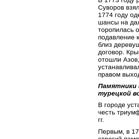
Суворов взял
1774 году од
шансы на дал
торопилась о
подавление к
близ дереву
договор. Кры
отошли Азов,
устанавливал
правом выхо
Памятники 
турецкой во
В городе уст
честь триумф
гг.
Первым, в 17
строгий памя