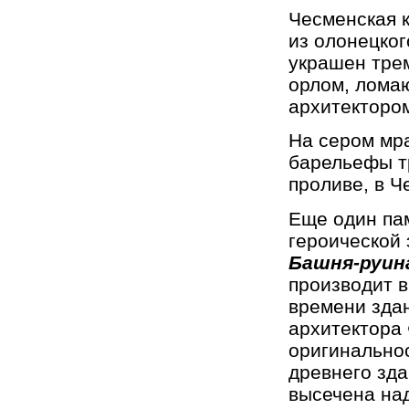
Чесменская к
из олонецког
украшен тре
орлом, ломаю
архитекторо
На сером мр
барельефы т
проливе, в Ч
Еще один па
героической 
Башня-руи
производит в
времени здан
архитектора
оригинально
древнего зда
высечена над