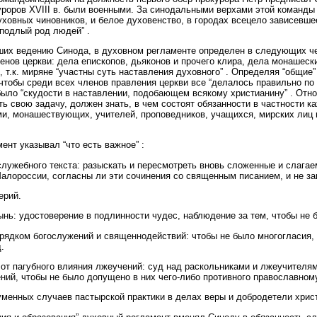
уроров XVIII в. были военными. За синодальными верхами этой команды
ховных чиновников, и белое духовенство, в городах всецело зависевше
“подлый род людей” .
их ведению Синода, в духовном регламенте определен в следующих черт
нов церкви: дела епископов, дьяконов и прочего клира, дела монашески
, т.к. миряне “участны суть наставления духовного” . Определяя “общие
чтобы среди всех членов правления церкви все “делалось правильно по 
 было “скудости в наставлении, подобающем всякому христианину” . Отн
ть свою задачу, должен знать, в чем состоят обязанности в частности ка
, монашествующих, учителей, проповедников, учащихся, мирских лиц в 
ент указывал “что есть важное” :
служебного текста: разыскать и пересмотреть вновь сложенные и слага
алороссии, согласны ли эти сочинения со священным писанием, и не за
ерий.
ынь: удостоверение в подлинности чудес, наблюдение за тем, чтобы не
рядком богослужений и священнодействий: чтобы не было многогласия, 
.
от пагубного влияния лжеучений: суд над раскольниками и лжеучителями
ний, чтобы не было допущено в них чего-либо противного православном
уменных случаев пастырской практики в делах веры и добродетели хрис