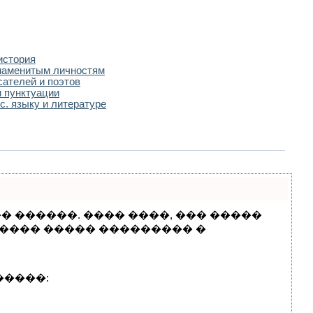
история
наменитым личностям
сателей и поэтов
 пунктуации
с. языку и литературе
� ������. ���� ����, ��� �����
����� ����� ��������� �
�����: