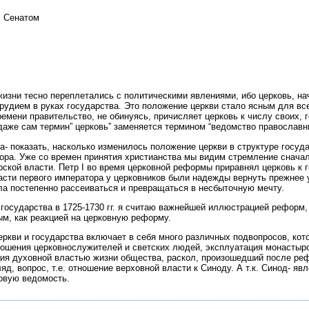
с Сенатом
изни тесно переплетались с политическими явлениями, ибо церковь, начи
 орудием в руках государства. Это положение церкви стало ясным для в
времени правительство, не обинуясь, причисляет церковь к числу своих,
даже сам термин” церковь” заменяется термином “ведомство православн
- показать, насколько изменилось положение церкви в структуре госуд
ора. Уже со времен принятия христианства мы видим стремление сначала 
ской власти. Петр I во время церковной реформы приравнял церковь к 
ласти первого императора у церковников были надежды вернуть прежнее
ла постепенно рассеиваться и превращаться в несбыточную мечту.
государства в 1725-1730 гг. я считаю важнейшей иллюстрацией реформ, 
ым, как реакцией на церковную реформу.
ркви и государства включает в себя много различных подвопросов, кот
ошения церковнослужителей и светских людей, эксплуатация монастырск
ия духовной властью жизни общества, раскол, произошедший после рефо
ляд, вопрос, т.е. отношение верховной власти к Синоду. А т.к. Синод- я
новую ведомость.