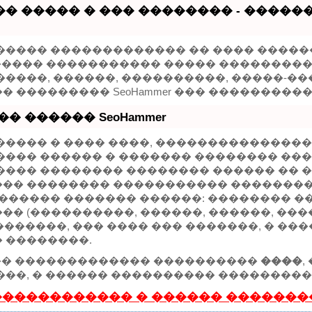
� ����� � ��� �������� - ����
����� ������������� �� ���� �����
 ������ ����������� ����� ���������
�����, ������, ����������, �����-��
 ��������� SeoHammer ��� ���������
� ������ SeoHammer
����� � ���� ����, ���������������
���� ������ � ������� �������� ���
���� �������� �������� ������ �� ��
�� �������� ����������� ��������
������� ������� ������: �������� ��
� (����������, ������, ������, ����
er �������, ��� ���� ��� �������, � �
 ��������.
r ��� ������������� ����������
����
,
���, � ������ ���������� ����������
����������� � ������ �������