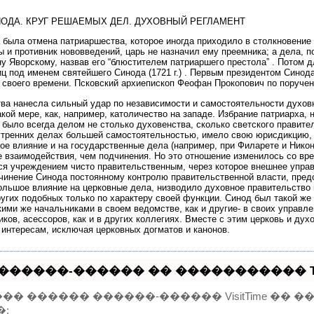
ОДА. КРУГ РЕШАЕМЫХ ДЕЛ. ДУХОВНЫЙ РЕГЛАМЕНТ
была отмена патриаршества, которое иногда приходило в столкновение с 
 и противник нововведений, царь не назначил ему преемника; а дела, 
у Яворскому, назвав его “блюстителем патриаршего престола” . Потом 
ц под именем святейшего Синода (1721 г.) . Первым президентом Синод
 своего времени. Псковский архиепископ Феофан Прокопович по поручен
ва нанесла сильный удар по независимости и самостоятельности духовн
кой мере, как, например, католичество на западе. Избрание патриарха,
о было всегда делом не столько духовенства, сколько светского правит
утренних делах большей самостоятельностью, имело свою юрисдикцию, п
е влияние и на государственные дела (например, при Филарете и Никон
е взаимодействия, чем подчинения. Но это отношение изменилось со вр
ся учреждением чисто правительственным, через которое внешнее упра
чинение Синода постоянному контролю правительственной власти, предс
ольшое влияние на церковные дела, низводило духовное правительство 
угих подобных только по характеру своей функции. Синод был такой же 
кими же начальниками в своем ведомстве, как и другие- в своих управле
иков, асессоров, как и в других коллегиях. Вместе с этим церковь и д
 интересам, исключая церковных догматов и канонов.
������-������ �� ����������� Tel
� ������ ������-������ VisitTime ��
�: