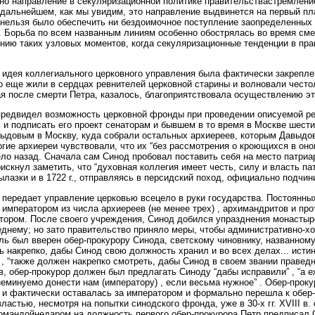
но направление в секуляризационной политике правительствастремлени
 дальнейшем, как мы увидим, это направление выдвинется на первый пл
нельзя было обеспечить ни бездоимочное поступление заопределенных д
. Борьба по всем названным линиям особенно обострялась во время сме
нию таких узловых моментов, когда секуляризационные тенденции в пра
то идея коллегиального церковного управления была фактически закреп
о еще жили в сердцах ревнителей церковной старины и волновали чест
ая после смерти Петра, казалось, благоприятствовала осуществлению э
предвидел возможность церковной фронды при проведении описуемой р
 и подписать его проект сенаторам и бывшем в то время в Москве шест
ыдовым в Москву, куда собрали остальных архиереев, которым Давыдов 
гие архиереи чувствовали, что их “без рассмотрения о кроющихся в он
ло назад. Сначала сам Синод пробовал поставить себя на место патриа
рискнул заметить, что “духовная коллегия имеет честь, силу и власть п
лазки и в 1722 г., отправляясь в персидский поход, официально подчин
 передает управление церковью всецело в руки государства. Постоянны
императором из числа архиереев (не менее трех) , архимандритов и пр
тором. После своего учреждения, Синод добился упразднения монастырс
днему; но зато правительство приняло меры, чтобы административно-х
ль был вверен обер-прокурору Синода, светскому чиновнику, названному
ь накрепко, дабы Синод свою должность хранил и во всех делах... исти
 , “также должен накрепко смотреть, дабы Синод в своем звании правед
в, обер-прокурор должен был предлагать Синоду “дабы исправили” , “а е
неминуемо донести нам (императору) , если весьма нужное” . Обер-прок
и фактически оставалась за императором и формально перешла к обер-п
ластью, несмотря на попытки синодского фронда, уже в 30-х гг. XVIII в
омандойнедаром на должность первого обер-прокурора Петр предписал С