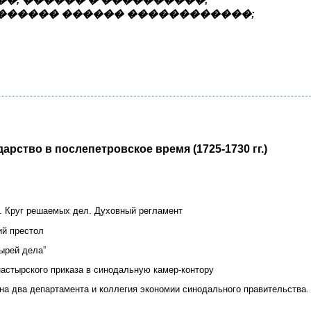
������ ������ ������������;
арство в послепетровское время (1725-1730 гг.)
. Круг решаемых дел. Духовный регламент
ий престол
ырей дела”
астырского приказа в синодальную камер-контору
на два департамента и коллегия экономии синодального правительства.