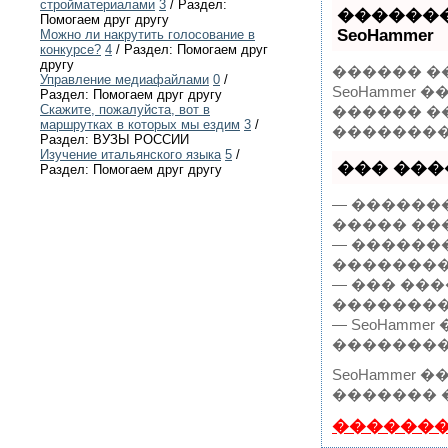
стройматериалами
3
/ Раздел:
�������
Помогаем друг другу
SeoHammer
Можно ли накрутить голосование в
конкурсе?
4
/ Раздел: Помогаем друг
другу
������ �
Управление медиафайлами
0
/
SeoHammer
Раздел: Помогаем друг другу
Скажите, пожалуйста, вот в
������ �
маршрутках в которых мы ездим
3
/
���������
Раздел: ВУЗЫ РОССИИ
Изучение итальянского языка
5
/
��� ����
Раздел: Помогаем друг другу
— ������
����� ��
— ������
��������
— ��� ��
���������
— SeoHamm
��������
SeoHamme
������� 
�������