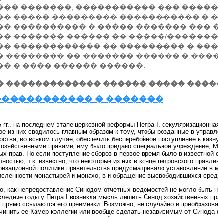
��� �������, ����������� ��� �����
�� ����� ��������� ����������� � 
�� ���������� � ����� ������� ��� 
�� ������� ������ �� �����/�������
�� ������������ �� ��������� � ��
 �������� �� ������� ������ � ����
�� � ���� ������ ������.
� ������������� ������ ����� ����
����������� � �������
5 гг., на последнем этапе церковной реформы Петра I, секуляризацион
ое из них сводилось главным образом к тому, чтобы розданные в управ
рства, во всяком случае, обеспечить бесперебойное поступление в каз
озяйственными правами, ему было придано специальное учреждение, М
ых прав. Но если поступление сборов в первое время было в известной
ностью, т.к. известно, что некоторые из них в конце петровского правл
ризационной политики правительства предусматривало установление в 
исленности монастырей и монахо, в и обращение высвободившихся сред
о, как непредоставление Синодом отчетных ведомостей не могло быть н
оследние годы у Петра I возникла мысль лишить Синод хозяйственных пр
 прямо ссылаются его преемники. Возможно, не случайно и преобразова
чинить ее Камер-коллегии или вообще сделать независимым от Синода 