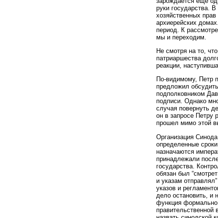
зарождается еще од
руки государства. В
хозяйственных прав 
архиерейских домах
период. К рассмотре
мы и переходим.
Не смотря на то, ч
патриаршества долг
реакции, наступивш
По-видимому, Петр 
предложил обсудить
подполковником Дав
подписи. Однако мно
случая повернуть де
он в запросе Петру 
прошел мимо этой вы
Организация Синода
определенные сроки 
назначаются импера
принадлежали после
государства. Контро
обязан был “смотрет
и указам отправлял”
указов и регламенто
дело остановить, и 
функция формально 
правительственной в
назвать синодской к