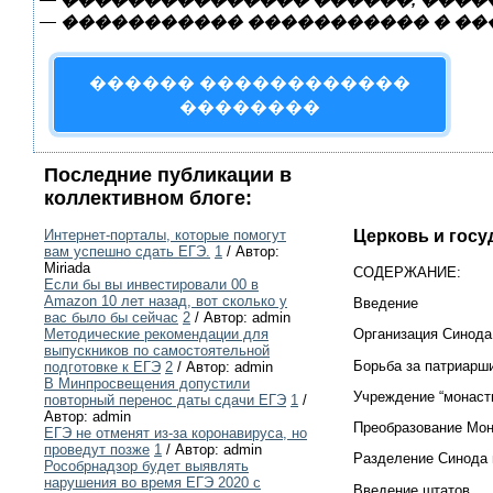
—
����������� ����������� � ��
������ ������������
��������
Последние публикации в
коллективном блоге:
Церковь и госуд
Интернет-порталы, которые помогут
вам успешно сдать ЕГЭ.
1
/ Автор:
Miriada
СОДЕРЖАНИЕ:
Если бы вы инвестировали 00 в
Amazon 10 лет назад, вот сколько у
Введение
вас было бы сейчас
2
/ Автор: admin
Организация Синода
Методические рекомендации для
выпускников по самостоятельной
Борьба за патриарш
подготовке к ЕГЭ
2
/ Автор: admin
В Минпросвещения допустили
Учреждение “монаст
повторный перенос даты сдачи ЕГЭ
1
/
Автор: admin
Преобразование Мон
ЕГЭ не отменят из-за коронавируса, но
проведут позже
1
/ Автор: admin
Разделение Синода 
Рособрнадзор будет выявлять
нарушения во время ЕГЭ 2020 с
Введение штатов