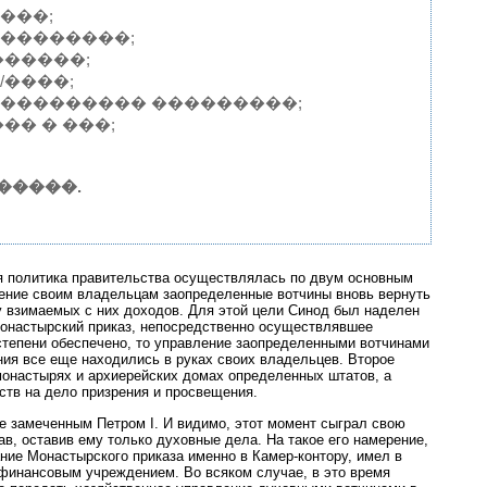
���;
���������;
������;
/����;
���������� ���������;
�� � ���;
�����.
ная политика правительства осуществлялась по двум основным
ление своим владельцам заопределенные вотчины вновь вернуть
ну взимаемых с них доходов. Для этой цели Синод был наделен
онастырский приказ, непосредственно осуществлявшее
 степени обеспечено, то управление заопределенными вотчинами
ения все еще находились в руках своих владельцев. Второе
монастырях и архиерейских домах определенных штатов, а
ств на дело призрения и просвещения.
е замеченным Петром I. И видимо, этот момент сыграл свою
ав, оставив ему только духовные дела. На такое его намерение,
ние Монастырского приказа именно в Камер-контору, имел в
финансовым учреждением. Во всяком случае, в это время