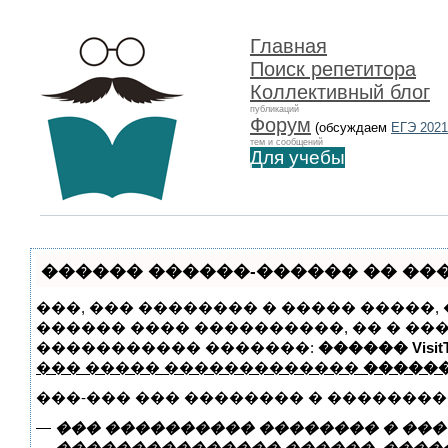
Главная
Поиск репетитора
Коллективный блог
публикаций
Форум
(обсуждаем
ЕГЭ 2021
тем и сообщений
Для учебы
������ ������-������ �� ����
���, ��� �������� � ����� �����,
������ ���� ����������, �� � ��
����������� �������:
������ VisitT
��� ����� �������������
������
���-��� ��� �������� � ��������
—
��� ���������� �������� � ���
—
��������������� ������, �����