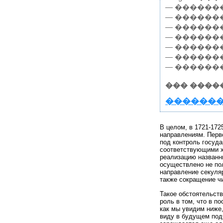
— ������
— ������
— ������
— ������
— ������
— �������
— ������
��� ����
�������
В целом, в 1721-172
направлениям. Перв
под контроль госуда
соответствующими х
реализацию названн
осуществлено не пол
направление секуля
также сокращение ч
Такое обстоятельств
роль в том, что в п
как мы увидим ниже,
виду в будущем под