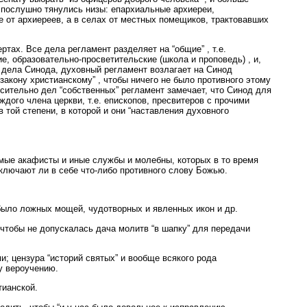
 послушно тянулись низы: епархиальные архиереи,
е от архиереев, а в селах от местных помещиков, трактовавших
ах. Все дела регламент разделяет на “общие” , т.е.
е, образовательно-просветительские (школа и проповедь) , и,
” дела Синода, духовный регламент возлагает на Синод
закону христианскому” , чтобы ничего не было противного этому
осительно дел “собственных” регламент замечает, что Синод для
ждого члена церкви, т.е. епископов, пресвитеров с прочими
той степени, в которой и они “наставления духовного
емые акафисты и иные службы и молебны, которых в то время
ключают ли в себе что-либо противного слову Божью.
 было ложных мощей, чудотворных и явленных икон и др.
чтобы не допускалась дача молитв “в шапку” для передачи
; цензура “историй святых” и вообще всякого рода
у вероучению.
тианской.