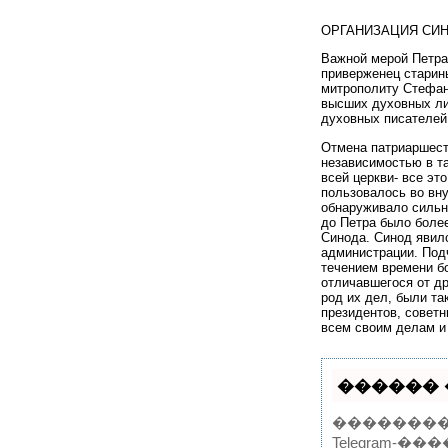
ОРГАНИЗАЦИЯ СИН
Важной мерой Петра 
приверженец старины
митрополиту Стефан
высших духовных ли
духовных писателей
Отмена патриаршест
независимостью в та
всей церкви- все эт
пользовалось во вн
обнаруживало сильно
до Петра было боле
Синода. Синод явил
администрации. Под
течением времени б
отличавшегося от др
род их дел, были та
президентов, советн
всем своим делам и
������ 
���������
Telegram-���