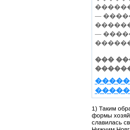
�����
— ����
������
— ����
������
��� �
������
�����
�����
1) Таким обр
формы хозяйс
славилась с
Нижним Новг