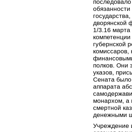
последовало
обязанности 
государства,
дворянской 
1/3.16 марта
компетенции 
губернской р
комиссаров, 
финансовыми
полков. Они
указов, при
Сената было
аппарата аб
самодержави
монархом, а 
смертной каз
денежными 
Учреждение 