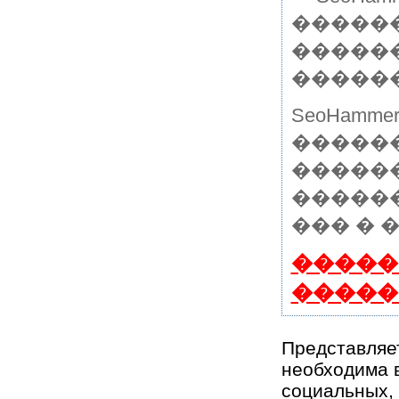
������
�����
������
SeoHam
�����
������
�����
��� � 
�����
�����
Представляет
необходима в
социальных, 