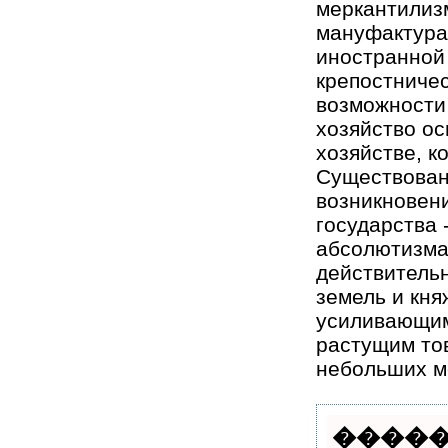
меркантилиз
мануфактурам
иностранной 
крепостниче
возможности 
хозяйство ос
хозяйстве, к
Существован
возникновен
государства 
абсолютизма.
действительн
земель и кня
усиливающим
растущим то
небольших ме
�����