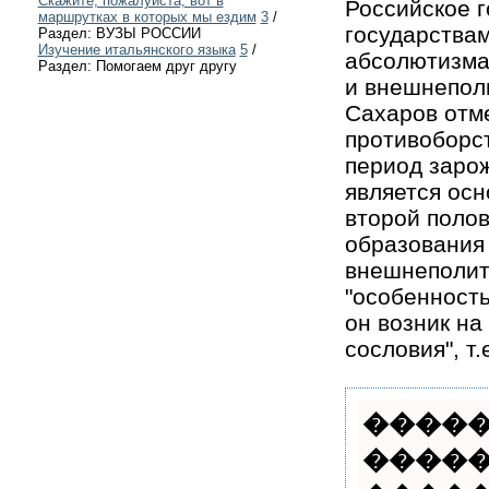
Скажите, пожалуйста, вот в
Российское г
маршрутках в которых мы ездим
3
/
государствам
Раздел: ВУЗЫ РОССИИ
Изучение итальянского языка
5
/
абсолютизма
Раздел: Помогаем друг другу
и внешнеполи
Сахаров отме
противоборс
период заро
является осн
второй поло
образования
внешнеполити
"особенность
он возник на
сословия", т
�����
�����