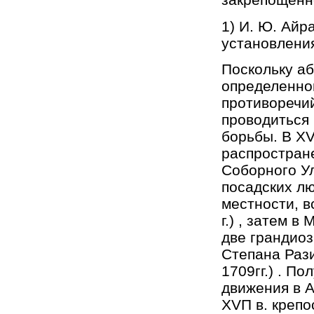
1) И. Ю. Айр
установления
Поскольку аб
определенно
противоречи
проводиться 
борьбы. В Х
распростран
Соборного Ул
посадских лю
местности, в
г.) , затем в
две грандиоз
Степана Рази
1709гг.) . П
движения в А
ХVП в. крепо