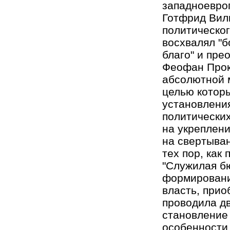
западноевроп
Готфрид Виль
политическог
восхвалял "б
благо" и пре
Феофан Прок
абсолютной 
целью которы
установления
политических
на укреплени
на свертыван
тех пор, как
"Служилая бю
формировании
власть, прио
проводила дв
становление 
особенности