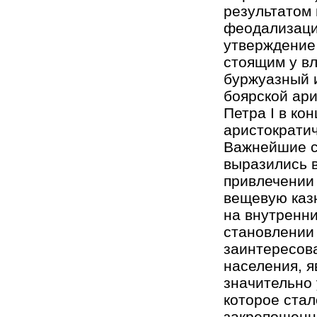
результатом 
феодализации
утверждение 
стоящим у в
буржуазный и
боярской ари
Петра I в ко
аристократич
Важнейшие с
выразились 
привлечении 
вещевую казн
на внутренни
становлении
заинтересова
населения, я
значительно
которое стал
закрепощенно