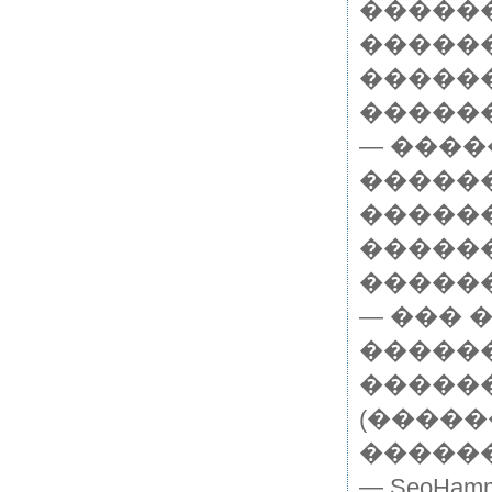
�����
������
������
������
— ���
������
�����
�����
������
— ��� 
������
������
(�����
������
— SeoHa