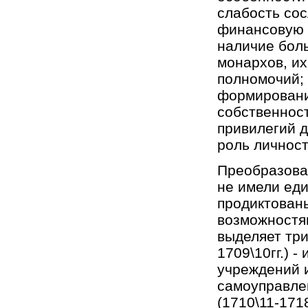
слабость со
финансовую 
наличие бол
монархов, их
полномочий;
формировани
собственност
привилегий 
роль личност
Преобразова
не имели еди
продиктован
возможностям
выделяет три
1709\10гг.) 
учреждений и
самоуправлен
(1710\11-171