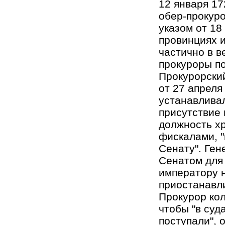
12 января 17
обер-прокурор
указом от 18
провинциях 
частично в в
прокуроры п
Прокурорский
от 27 апреля
устанавливал
присутствие 
должность хр
фискалами, "
Сенату". Ген
Сенатом для
императору н
приостанавли
Прокурор кол
чтобы "в суд
поступали", 