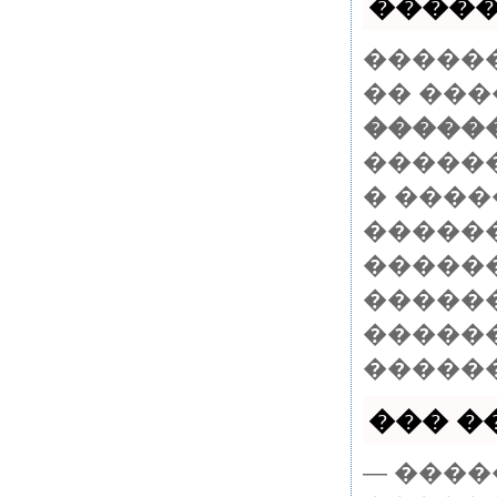
������
�����
�� ���
������ 
�����
� ����
������
������
�����
�������
������
��� ��
— ����