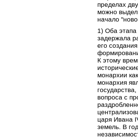
пределах дву
можно выдели
начало "ново
1) Оба этапа
задержала р
его создания
формировани
К этому вре
исторически
монархии ка
монархия яв
государства,
вопроса с пр
раздробленн
централизова
царя Ивана I
земель. В г
независимос