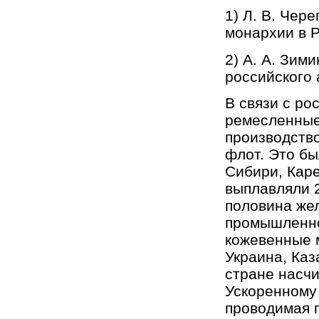
1) Л. В. Чер
монархии в Р
2) А. А. Зим
российского
В связи с ро
ремесленные
производство
флот. Это б
Сибири, Каре
выплавляли 2
половина жел
промышленно
кожевенные 
Украина, Каза
стране насч
Ускоренному
проводимая п