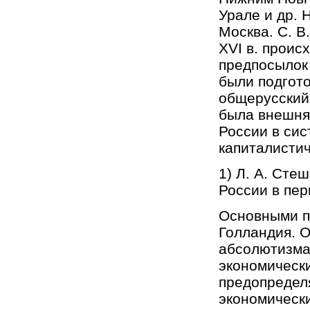
Урале и др. 
Москва. С. В
ХVI в. прои
предпосылок 
были подгото
общерусский
была внешняя
России в си
капиталистич
1) Л. А. Сте
России в пер
Основными п
Голландия. 
абсолютизма
экономическ
предопредел
экономическ