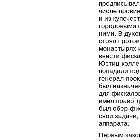
предписывало
числе провин
и из купечес
городовыми ф
ними. В духо
стоял протои
монастырях 
ввести фиска
Юстиц-колле
попадали под
генерал-прок
был назначе
для фискалов.
имел право т
был обер-фис
свои задачи,
аппарата.
Первым закон