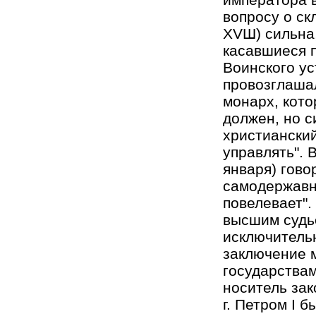
вопросу о ск
ХVШ) сильна,
касавшиеся п
Воинского ус
провозглашал
монарх, кото
должен, но с
христианский
управлять". 
января) гово
самодержавна
повелевает".
высшим судь
исключитель
заключение 
государства
носитель зак
г. Петром I 