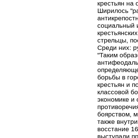
крестьян на о
Ширилось "р
антикрепостн
социальный 
крестьянских
стрельцы, п
Среди них: р
"Таким образ
антифеодаль
определяюще
борьбы в го
крестьян и п
классовой бо
экономике и
противоречия
боярством, 
также внутри
восстание 16
выступали пр