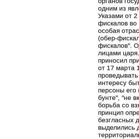
органов госу
одним из явл
Указами от 2
фискалов во 
особая отрас
(обер-фискал
фискалов". 
лицами царя
приносил при
от 17 марта 
проведывать 
интересу быт
персоны его 
бунте", "не 
борьба со вз
принцип опре
безгласных д
выделились 
территориаль