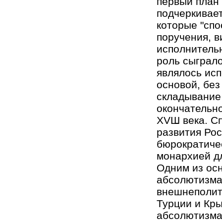
первый план 
подчеркивает
которые "спо
поручения, в
исполнитель
роль сыграло
являлось исп
основой, без
складывание 
окончательн
ХVШ века. С
развития Рос
бюрократиче
монархией дл
Одним из ос
абсолютизма
внешнеполит
Турции и Кр
абсолютизма