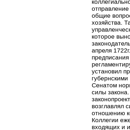
коллегиально
отправление
общие вопро
хозяйства. 
управленчес
которое вын
законодатель
апреля 1722г
предписания
регламентиру
установил п
губернскими
Сенатом нор
силы закона.
законопроект
возглавлял с
отношению к
Коллегии еж
входящих и 