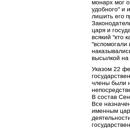
монарх мог о
удобного" и 
лишить его п
Законодатель
царя и госуд
всякий "кто 
"вспомогали 
наказывалис
высылкой на 
Указом 22 фе
государствен
члены были 
непосредстве
В состав Сен
Все назначен
именным цар
деятельност
государствен