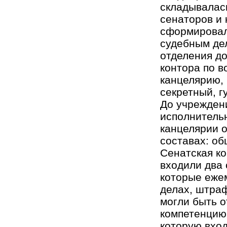
складывалас
сенаторов и 
сформировало
судебным дел
отделения до
контора по в
канцелярию, 
секретный, г
До учрежден
исполнитель
канцелярии о
составах: об
Сенатская ко
входили два 
которые еже
делах, штра
могли быть 
компетенцию 
которую вхо