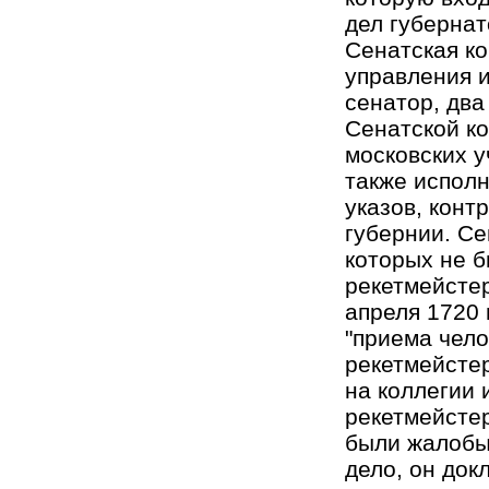
дел губернат
Сенатская ко
управления и
сенатор, два
Сенатской к
московских 
также испол
указов, конт
губернии. Се
которых не б
рекетмейстер
апреля 1720 
"приема чело
рекетмейстер
на коллегии 
рекетмейстер
были жалобы 
дело, он док