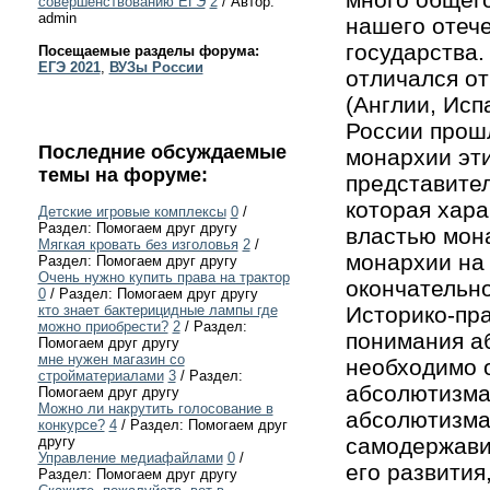
совершенствованию ЕГЭ
2
/ Автор:
admin
нашего отече
государства.
Посещаемые разделы форума:
ЕГЭ 2021
,
ВУЗы России
отличался о
(Англии, Исп
России прошл
Последние обсуждаемые
монархии эти
темы на форуме:
представител
которая хар
Детские игровые комплексы
0
/
Раздел: Помогаем друг другу
властью мон
Мягкая кровать без изголовья
2
/
монархии на 
Раздел: Помогаем друг другу
Очень нужно купить права на трактор
окончательн
0
/ Раздел: Помогаем друг другу
Историко-пра
кто знает бактерицидные лампы где
можно приобрести?
2
/ Раздел:
понимания а
Помогаем друг другу
мне нужен магазин со
необходимо 
стройматериалами
3
/ Раздел:
абсолютизма,
Помогаем друг другу
Можно ли накрутить голосование в
абсолютизма
конкурсе?
4
/ Раздел: Помогаем друг
самодержави
другу
Управление медиафайлами
0
/
его развития
Раздел: Помогаем друг другу