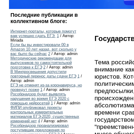
Последние публикации в
коллективном блоге:
Интернет-порталы, которые помогут
вам успешно сдать ЕГЭ.
1
/ Автор:
Государст
Miriada
Если бы вы инвестировали 00 в
Amazon 10 лет назад, вот сколько у
вас было бы сейчас
2
/ Автор: admin
Методические рекомендации для
Тема российс
выпускников по самостоятельной
подготовке к ЕГЭ
2
/ Автор: admin
внимание как
В Минпросвещения допустили
юристов. Кот
повторный перенос даты сдачи ЕГЭ
1
/
Автор: admin
политически
ЕГЭ не отменят из-за коронавируса, но
предпосылки,
проведут позже
1
/ Автор: admin
Рособрнадзор будет выявлять
происхожден
нарушения во время ЕГЭ 2020 с
помощью нейросетей
1
/ Автор: admin
абсолютизма
ФИПИ опубликовал проекты
времени сра
контрольных измерительных
материалов ЕГЭ-2020, существенных
государством
изменений нет
4
/ Автор: admin
"преемственн
Рособрнадзор проанализировал
поступившие предложения по
много общег