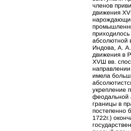
членов прив
движения ХV
нарождающийс
промышленни
приходилось 
абсолютной в
Индова, А. А
движения в Р
ХVШ вв. спо
направлении
имела больш
абсолютистск
укрепление п
феодальной 
границы в пр
постепенно б
1722г.) окон
государствен