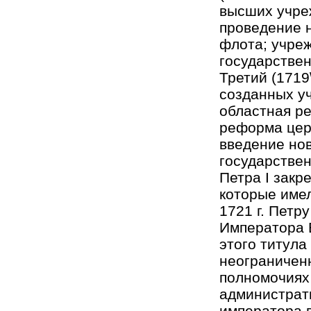
высших учре
проведение н
флота; учреж
государствен
Третий (1719
созданных уч
областная р
реформа цер
введение нов
государстве
Петра I закр
которые имел
1721 г. Петр
Императора В
этого титул
неограничен
полномочиях
администрат
императора в