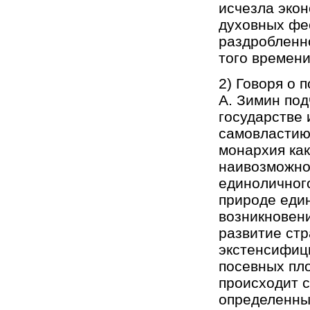
исчезла эко
духовных фе
раздробленно
того времени
2) Говоря о 
А. Зимин под
государстве 
самовластию
монархия как
наивозможно
единоличного
природе еди
возникновен
развитие стр
экстенсифиц
посевных пло
происходит 
определенны