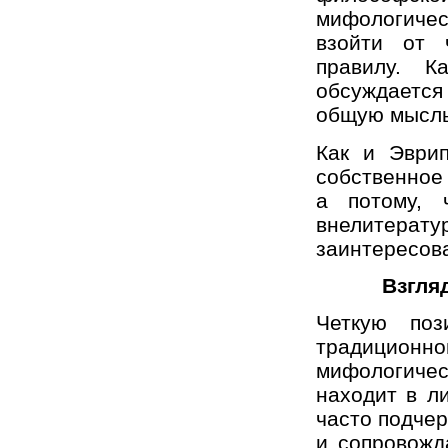
мифологиче
взойти от 
правилу. К
обсуждается
общую мысль.
Как и Эврип
собственное
а потому, 
внелитерат
заинтересова
Взгля
Четкую по
традицио
мифологичес
находит в л
часто подче
и сопровожд