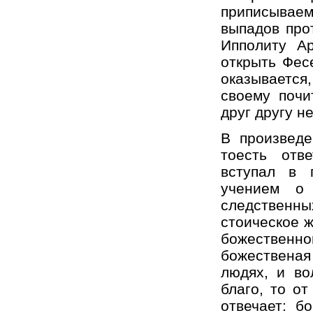
приписываем
выпадов про
Ипполиту Ар
открыть Фес
оказывается
своему почи
друг другу не
В произведе
тоесть отв
вступал в 
учением о
следственны
стоическое 
божественног
божественая
людях, и во
благо, то о
отвечает: б