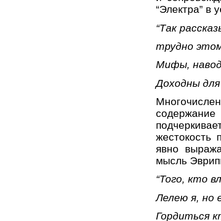
“Электра” в 
“Так расска
трудно это
Мифы, навод
Доходны для 
Многочислен
содержание
подчеркивае
жестокость 
явно выраж
мысль Эврип
“Того, кто 
Лелею я, но 
Гордиться к