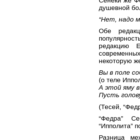
Сенеки же Ф
душевной бо
“Нет, надо 
Обе редакц
популярност
редакцию Е
современных
некоторую же
Вы в поле с
(о теле Иппо
А этой яму 
Пусть голов
(Тесей, “Федр
“Федра” С
“Ипполита” п
Разница ме