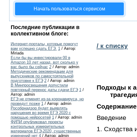
Начать пользоваться сервисом
Последние публикации в
коллективном блоге:
Интернет-порталы, которые помогут
/ к списку
вам успешно сдать ЕГЭ.
1
/ Автор:
Miriada
Если бы вы инвестировали 00 в
Amazon 10 лет назад, вот сколько у
вас было бы сейчас
2
/ Автор: admin
Методические рекомендации для
выпускников по самостоятельной
подготовке к ЕГЭ
2
/ Автор: admin
В Минпросвещения допустили
Подходы к 
повторный перенос даты сдачи ЕГЭ
1
/
трагеди
Автор: admin
ЕГЭ не отменят из-за коронавируса, но
проведут позже
1
/ Автор: admin
Содержание
Рособрнадзор будет выявлять
нарушения во время ЕГЭ 2020 с
Введение
помощью нейросетей
1
/ Автор: admin
ФИПИ опубликовал проекты
контрольных измерительных
1. Сходства 
материалов ЕГЭ-2020, существенных
изменений нет
4
/ Автор: admin