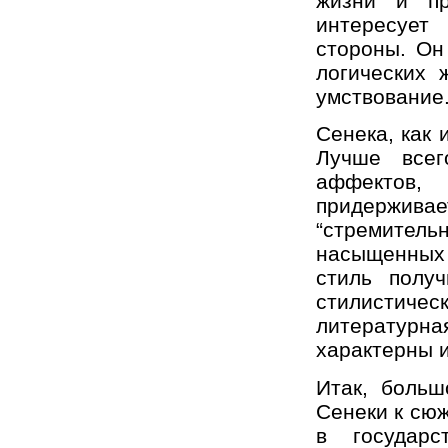
жизни и пр
интересует
стороны. Он
логических 
умствование
Сенека, как 
Лучше всег
аффектов, 
придерживае
“стремительн
насыщенных
стиль полу
стилистиче
литератур
характерны и
Итак, больш
Сенеки к сюж
в государс