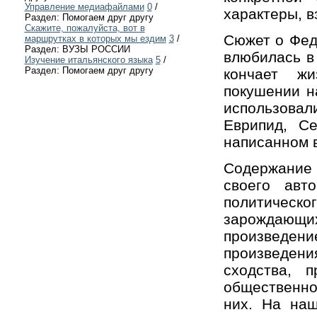
Управление медиафайлами
0
/
характеры, в
Раздел: Помогаем друг другу
Скажите, пожалуйста, вот в
Сюжет о Фед
маршрутках в которых мы ездим
3
/
Раздел: ВУЗЫ РОССИИ
влюбилась в
Изучение итальянского языка
5
/
Раздел: Помогаем друг другу
кончает жи
покушении н
использовал
Еврипид, С
написанном 
Содержание 
своего авт
политическ
зарождающи
произведени
произведен
сходства, 
общественно
них. На наш