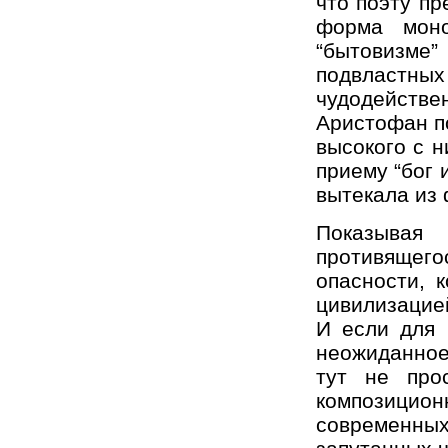
что поэту пр
форма моно
“бытовизме”
подвластных
чудодействе
Аристофан п
высокого с н
приему “бог 
вытекала из 
Показывая 
противящег
опасности, 
цивилизацие
И если для 
неожиданное
тут не про
композицио
современны