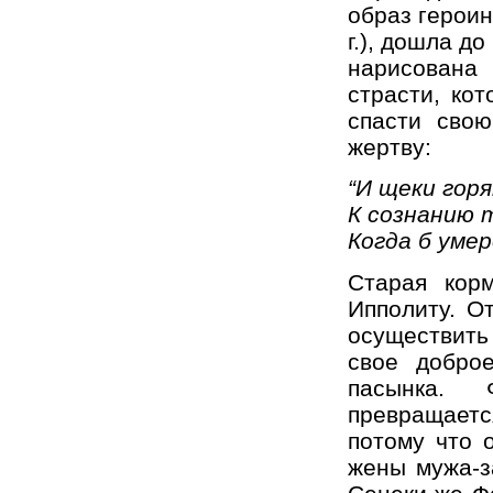
образ героин
г.), дошла д
нарисована
страсти, ко
спасти свою
жертву:
“И щеки го
К сознанию 
Когда б умер
Старая кор
Ипполиту. О
осуществить
свое добро
пасынка. Ф
превращает
потому что 
жены мужа-з