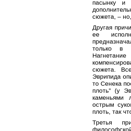
пасынку и 
дополнитель
сюжета, – но
Другая прич
ее испол
предназнача
только в в
Нагнетани
компенсиров
сюжета. Вс
Эврипида оп
то Сенека по
плоть” (у Э
каменьями 
острым суко
плоть, так ч
Третья при
философс