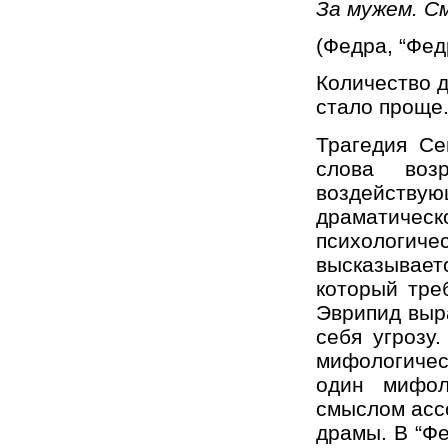
За мужем. С
(Федра, “Фед
Количество 
стало проще
Трагедия Се
слова воз
воздействую
драматич
психологич
высказываетс
который тре
Эврипид выр
себя угрозу
мифологичес
один мифол
смыслом асс
драмы. В “Ф