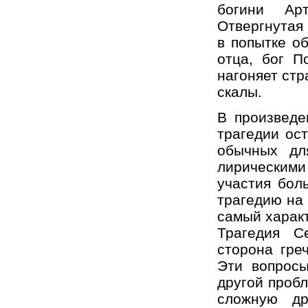
богини Ар
Отвергнутая
в попытке о
отца, бог П
нагоняет стр
скалы.
В произведе
трагедии ос
обычных дл
лирическим
участия бол
трагедию на 
самый харак
Трагедия С
сторона гре
Эти вопросы
другой пробл
сложную др