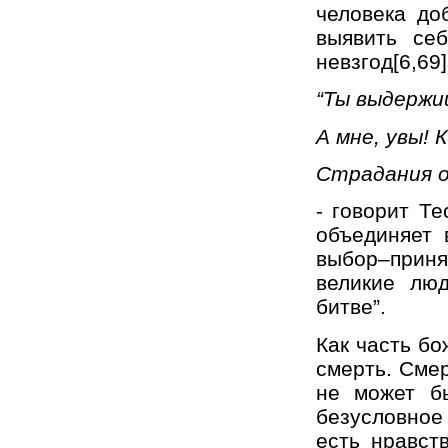
человека до
выявить се
невзгод[6,69]
“Ты выдерж
А мне, увы! 
Страдания 
- говорит Т
объединяет 
выбор–приня
великие лю
битве”.
Как часть б
смерть. Сме
не может б
безусловное
есть нравст