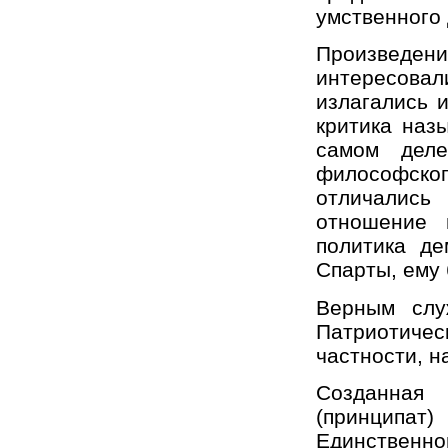
умственного 
Произведе
интересова
излагались 
критика наз
самом деле
философског
отличалис
отношение 
политика д
Спарты, ему
Верным слу
Патриотическ
частности, на
Созданная 
(принципат
Единственно