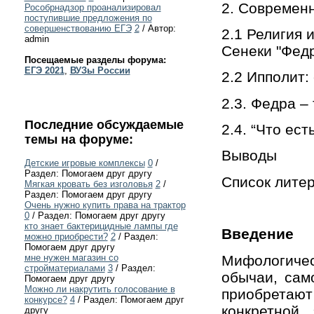
2. Современ
Рособрнадзор проанализировал
поступившие предложения по
совершенствованию ЕГЭ
2
/ Автор:
2.1 Религия 
admin
Сенеки "Федр
Посещаемые разделы форума:
ЕГЭ 2021
,
ВУЗы России
2.2 Ипполит:
2.3. Федра –
Последние обсуждаемые
2.4. “Что ес
темы на форуме:
Выводы
Детские игровые комплексы
0
/
Раздел: Помогаем друг другу
Список лите
Мягкая кровать без изголовья
2
/
Раздел: Помогаем друг другу
Очень нужно купить права на трактор
0
/ Раздел: Помогаем друг другу
кто знает бактерицидные лампы где
Введение
можно приобрести?
2
/ Раздел:
Помогаем друг другу
Мифологиче
мне нужен магазин со
стройматериалами
3
/ Раздел:
обычаи, сам
Помогаем друг другу
Можно ли накрутить голосование в
приобретаю
конкурсе?
4
/ Раздел: Помогаем друг
конкретной
другу