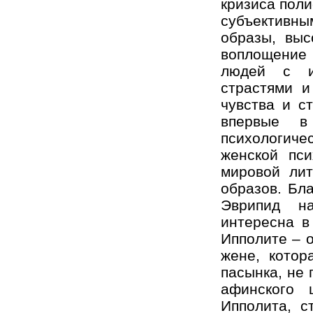
кризиса поли
субъективн
образы, выс
воплощение 
людей с и
страстями и
чувства и с
впервые в
психологич
женской пси
мировой лит
образов. Бл
Эврипид на
интересна в
Ипполите – 
жене, котор
пасынка, не
афинского 
Ипполита, с