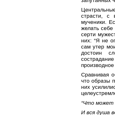
запутанных ч
Центральны
страсти, с
мученики. Е
желать себе 
серти мужес
них: “Я не 
сам утер мои
достоин сл
сострадани
производное
Сравнивая о
что образы 
них усилили
целеустремл
“Что может 
И вся душа 