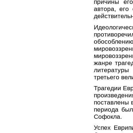
причины ег
автора, его
действительн
Идеологичес
противоре
обособле
мировоззр
мировоззрен
жанре траге
литературы
третьего вел
Трагедии Евр
произведен
поставлены в
периода был
Софокла.
Успех Еврип