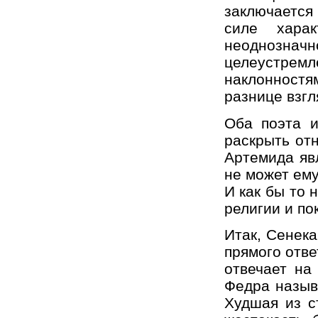
заключается 
силе хара
неоднознач
целеустрем
наклонност
разнице взгл
Оба поэта и
раскрыть от
Артемида яв
не может ему
И как бы то 
религии и по
Итак, Сенека
прямого отве
отвечает на
Федра назыв
Худшая из с