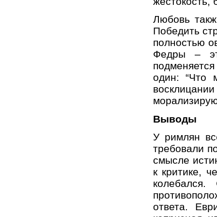
жестокость, 
Любовь такж
Победить стр
полностью о
Федры – эт
подменяется
один: “Что 
восклицан
морализирую
Выводы
У римлян вс
требовали по
смысле исти
к критике, 
колебался.
противополож
ответа. Евр