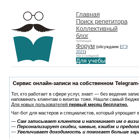
Главная
Поиск репетитора
Коллективный
блог
публикаций
Форум
(обсуждаем
ЕГЭ
2021
)
тем и сообщений
Для учебы
Сервис онлайн-записи на собственном Telegram
Тот, кто работает в сфере услуг, знает — без ведения запи
напоминать клиентам о визитах тоже. Нашли самый бюдж
Для новых пользователей
первый месяц бесплатно
.
Чат-бот для мастеров и специалистов, который упрощает 
—
Сам записывает клиентов и напоминает им о визи
—
Персонализирует скидки, чаевые, кэшбэк и предоп
—
Увеличивает доходимость и помогает больше за