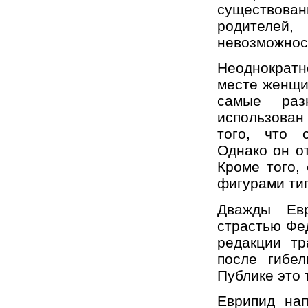
существовани
родителей,
невозможност
Неоднократн
месте женщи
самые раз
использован
того, что 
Однако он о
Кроме того,
фигурами ти
Дважды Евр
страстью Фе
редакции тр
после гибел
Публике это 
Еврипид нап