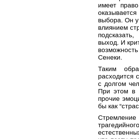
имеет право
оказывается
выбора. Он у
влиянием ст
подсказать,
выход. И кри
возможность
Сенеки.
Таким обр
расходится 
с долгом че
При этом в 
прочие эмоц
бы как “страс
Стремление
трагедийн
естественны