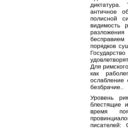
диктатура.
античное о
полисной с
видимость р
разложения
бесправием
порядков су
Государств
удовлетворят
Для римского
как раболе
ослабление 
безбрачие..
Уровень ри
блестящие 
время поя
провинциало
писателей: 