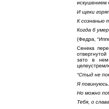
искушением с
И щеки гор
К сознанью 
Когда б умер
(Федра, “Ипп
Сенека пере
отвергнутой
зато в нем
целеустремл
“Стыд не по
Я повинуюсь
Но можно по
Тебя, о слав