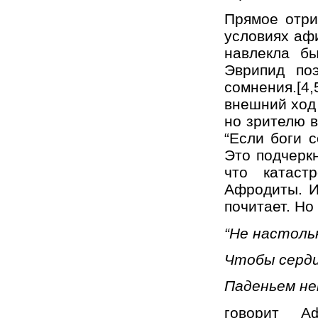
Прямое отри
условиях аф
навлекла б
Эврипид по
сомнения.[4,
внешний ход 
но зрителю 
“Если боги 
Это подчеркн
что катаст
Афродиты. И
почитает. Но
“Не настольк
Чтобы серд
Паденьем не
говорит А