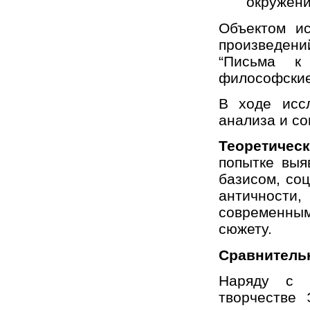
окружени
Объектом ис
произведен
“Письма к 
философские
В ходе исс
анализа и со
Теоретиче
попытке выя
базисом, со
античност
современны
сюжету.
Сравнитель
Наряду с к
творчестве