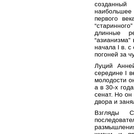
созданный 
наибольшее 
первого век
“старинного
длинные ре
“азианизма”
начала I в. 
погоней за ч
Луций Анне
середине I в
молодости о
а в 30-х год
сенат. Но он
двора и зан
Взгляды 
последоват
размышлени