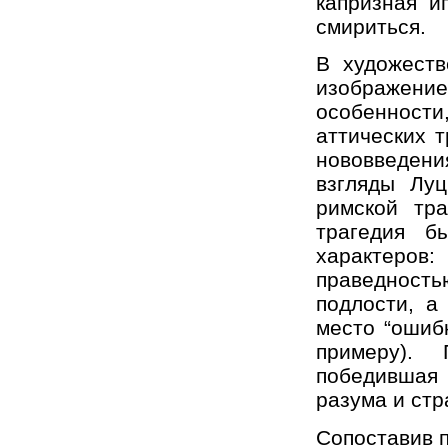
капризная и
смириться.
В художеств
изображени
особенност
аттических т
нововведен
взгляды Лу
римской тра
трагедия б
характеров:
праведностью
подлости, а
место “ошиб
примеру). 
победившая
разума и стр
Сопоставив 