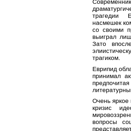
Современ
драматургич
трагедии 
насмешек ком
со своими п
выиграл лиш
Зато впосл
элиистичес
трагиком.
Еврипид обл
принимал ак
предпочит
литературны
Очень яркое
кризис ид
мировоззрен
вопросы со
представл