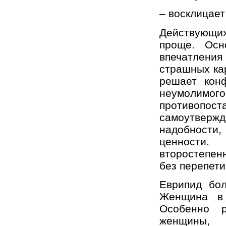
– восклицает
Действующих
проще. Осн
впечатления
страшных кар
решает кон
неумолим
противопо
самоутвержд
надобности,
ценности.
второстепен
без перепети
Еврипид бо
Женщина в 
Особенно р
женщины, 