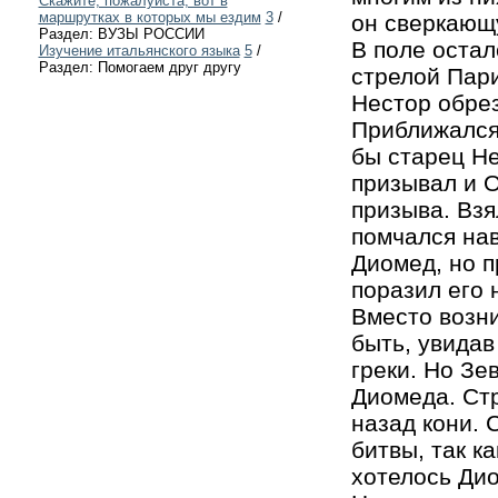
Скажите, пожалуйста, вот в
маршрутках в которых мы ездим
3
/
он сверкающу
Раздел: ВУЗЫ РОССИИ
В поле остал
Изучение итальянского языка
5
/
Раздел: Помогаем друг другу
стрелой Пари
Нестор обрез
Приближался 
бы старец Не
призывал и О
призыва. Взя
помчался нав
Диомед, но п
поразил его 
Вместо возни
быть, увидав
греки. Но З
Диомеда. Ст
назад кони. 
битвы, так к
хотелось Ди