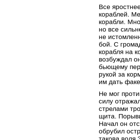
Все яростнее
кораблей. Ме
корабли. Мно
но все сильн
не истомленн
бой. С грома
корабля на к
возбуждал он
бьющему пере
рукой за кор
им дать факе
Не мог проти
силу отражал
стрелами тро
щита. Порыви
Начал он отс
обрубил остр
такова воля 