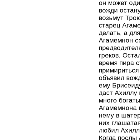
он может оди
вожди остану
возьмут Трою
старец Агаме
делать, а дл
Агамемнон с
предводител
греков. Оста
время пира 
примириться
объявил вожд
ему Брисеиду
даст Ахиллу 
много богат
Агамемнона и
нему в шатер
них глашатая
любил Ахилл.
Когда послы 