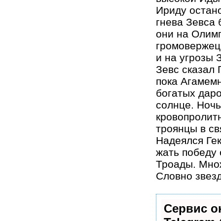
Ириду остано
гнева Зевса 
они на Олимп
громовержец.
и на угрозы 
Зевс сказал 
пока Агамемн
богатых даро
солнце. Ноч
кровопролитн
троянцы в с
Надеялся Гек
жать победу 
Троады. Множ
Словно звезд
Сервис о