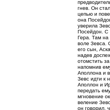
предводител
гнев. Он ста
цепью и пове
она Посейдон
уверила Зевс
Посейдон. С
Гера. Там на
воле Зевса. 
его сын, Аск
надев доспех
отомстить за
напомнив ему
Аполлона и в
Зевс идти к 
Аполлон и Ир
передать ему
мгновение о
веление Зевс
он говорил, 