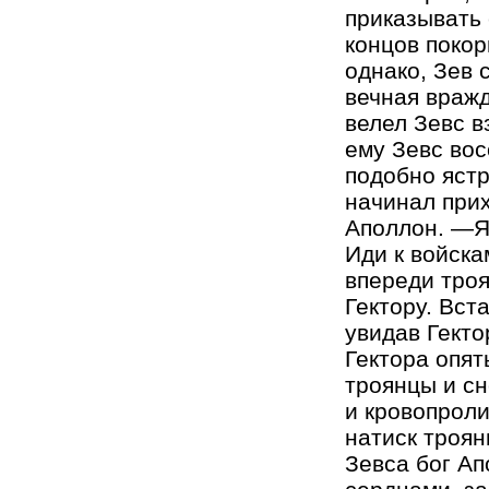
приказывать 
концов покор
однако, Зев 
вечная вражд
велел Зевс в
ему Зевс вос
подобно ястр
начинал прих
Аполлон. —Я,
Иди к войска
впереди троя
Гектору. Вст
увидав Гекто
Гектора опят
троянцы и сн
и кровопроли
натиск троян
Зевса бог Ап