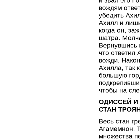
и звал его п
вождям отве
убедить Ахи
Ахилл и лишь
когда он, за
шатра. Молча
Вернувшись к
что ответил 
вожди. Након
Ахилла, так
большую горд
подкрепившис
чтобы на сле
ОДИССЕЙ И
СТАН ТРОЯ
Весь стан гр
Агамемнон. Т
множества пе