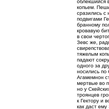
облекшийся 
копьем. Пеши
сразились с 
подвигами Ге
бранному по
кровавую бит
в свои черто
Зевс же, рад
свирепствова
тяжелым копь
падают сокр
одного за др
носились по 
Агамемнон ст
мертвые во п
но у Скейски
троянцев гро
к Гектору и в
как даст ему