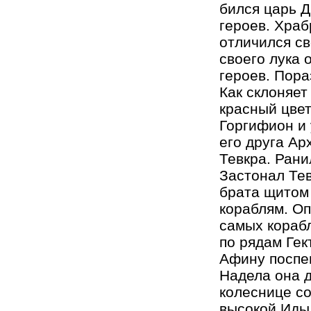
бился царь Д
героев. Храб
отличился с
своего лука 
героев. Пора
Как склоняет
красный цвет
Горгифион и 
его друга Ар
Тевкра. Рани
Застонал Тев
брата щитом 
кораблям. Оп
самых корабл
по рядам Гек
Афину поспе
Надела она д
колеснице со
высокой Иды 