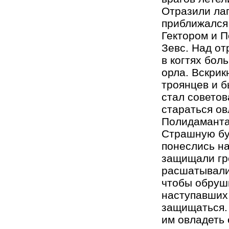
Отразили лап
приближался
Гектором и П
Зевс. Над от
в когтях бол
орла. Вскрик
троянцев и б
стал советов
стараться ов
Полидаманта 
Страшную бу
понеслись на
защищали гре
расшатывали
чтобы обруши
наступавших 
защищаться. 
им овладеть 