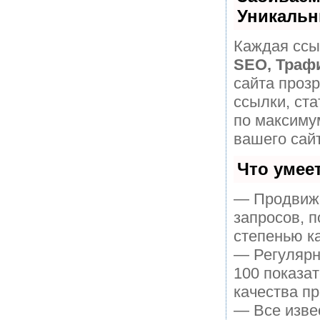
Уникальн
Каждая ссы
SEO, Траф
сайта проз
ссылки, ста
по максиму
вашего сайт
Что умее
— Продвиже
запросов, 
степенью к
— Регулярн
100 показа
качества пр
— Все изве