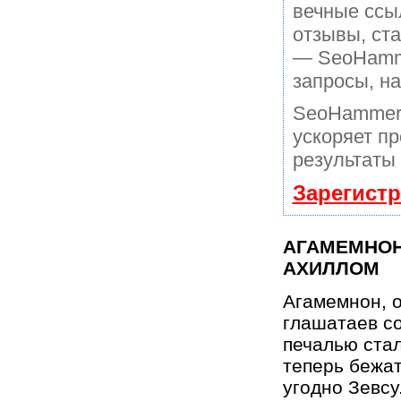
вечные ссы
отзывы, ста
— SeoHamme
запросы, н
SeoHammer 
ускоряет пр
результаты 
Зарегист
АГАМЕМНОН
АХИЛЛОМ
Агамемнон, 
глашатаев со
печалью стал
теперь бежат
угодно Зевсу