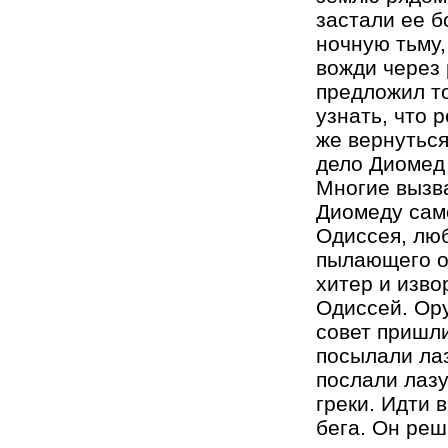
застали ее б
ночную тьму,
вожди через 
предложил то
узнать, что 
же вернуться
дело Диомед 
Многие вызв
Диомеду сам
Одиссея, лю
пылающего о
хитер и изв
Одиссей. Ору
совет пришли
посылали лаз
послали лазу
греки. Идти 
бега. Он реш