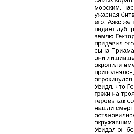
самых корабл
морским, нас
ужасная битв
его. Аякс же
падает дуб, 
землю Гектор
придавил его
сына Приама 
они лишившег
окропили ему
приподнялся,
опрокинулся 
Увидя, что Г
греки на тро
героев как с
нашли смерть
остановились
окружавшим с
Увидал он б