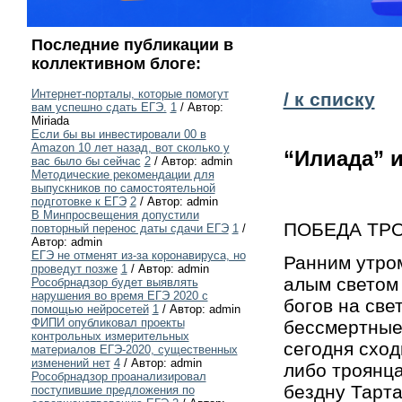
Последние публикации в
коллективном блоге:
Интернет-порталы, которые помогут
/ к списку
вам успешно сдать ЕГЭ.
1
/ Автор:
Miriada
Если бы вы инвестировали 00 в
Amazon 10 лет назад, вот сколько у
“Илиада” и
вас было бы сейчас
2
/ Автор: admin
Методические рекомендации для
выпускников по самостоятельной
подготовке к ЕГЭ
2
/ Автор: admin
В Минпросвещения допустили
ПОБЕДА ТР
повторный перенос даты сдачи ЕГЭ
1
/
Автор: admin
ЕГЭ не отменят из-за коронавируса, но
Ранним утром
проведут позже
1
/ Автор: admin
алым светом 
Рособрнадзор будет выявлять
нарушения во время ЕГЭ 2020 с
богов на све
помощью нейросетей
1
/ Автор: admin
ФИПИ опубликовал проекты
бессмертные 
контрольных измерительных
сегодня сход
материалов ЕГЭ-2020, существенных
изменений нет
4
/ Автор: admin
либо троянца
Рособрнадзор проанализировал
бездну Тарта
поступившие предложения по