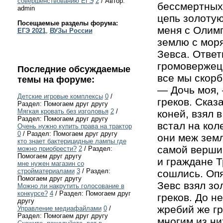
совершенствованию ЕГЭ
2
/ Автор:
бессмертных.
admin
цепь золотую
Посещаемые разделы форума:
меня с Олимп
ЕГЭ 2021
,
ВУЗы России
землю с моря
Зевса. Ответ
громовержец,
Последние обсуждаемые
все мы скорб
темы на форуме:
— Дочь моя, 
Детские игровые комплексы
0
/
греков. Сказ
Раздел: Помогаем друг другу
Мягкая кровать без изголовья
2
/
коней, взял 
Раздел: Помогаем друг другу
встал на кол
Очень нужно купить права на трактор
0
/ Раздел: Помогаем друг другу
они меж земл
кто знает бактерицидные лампы где
самой вершин
можно приобрести?
2
/ Раздел:
Помогаем друг другу
и граждане Т
мне нужен магазин со
стройматериалами
3
/ Раздел:
сошлись. Опя
Помогаем друг другу
Зевс взял зо
Можно ли накрутить голосование в
конкурсе?
4
/ Раздел: Помогаем друг
греков. До н
другу
жребий же гр
Управление медиафайлами
0
/
Раздел: Помогаем друг другу
многим из ни