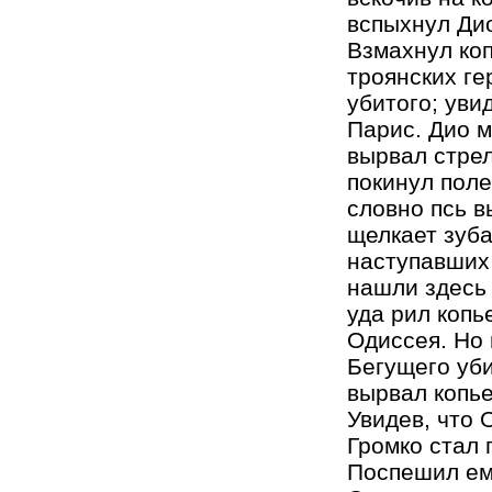
вспыхнул Дио
Взмахнул коп
троянских ге
убитого; уви
Парис. Дио м
вырвал стрел
покинул поле
словно псь в
щелкает зуба
наступавших 
нашли здесь 
уда рил копь
Одиссея. Но 
Бегущего уби
вырвал копье
Увидев, что 
Громко стал 
Поспешил ем