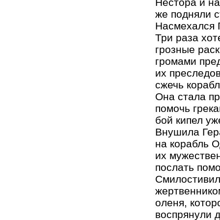
Нестора и на
же подняли с
Насмехался 
Три раза хот
грозные раск
громами пре
их преследов
сжечь корабл
Она стала пр
помочь грека
бой кипел уж
Внушила Гер
на корабль О
их мужестве
послать помо
Смилостивилс
жертвенником
оленя, котор
воспрянули д