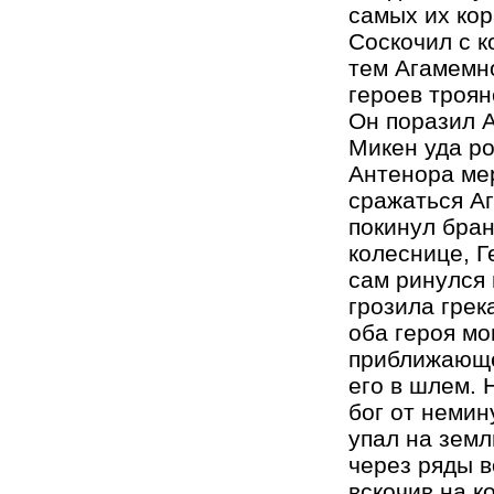
самых их кор
Соскочил с к
тем Агамемн
героев троян
Он поразил А
Микен уда ро
Антенора мер
сражаться Аг
покинул бран
колеснице, Г
сам ринулся 
грозила грек
оба героя мо
приближающег
его в шлем. 
бог от немин
упал на земл
через ряды в
вскочив на к