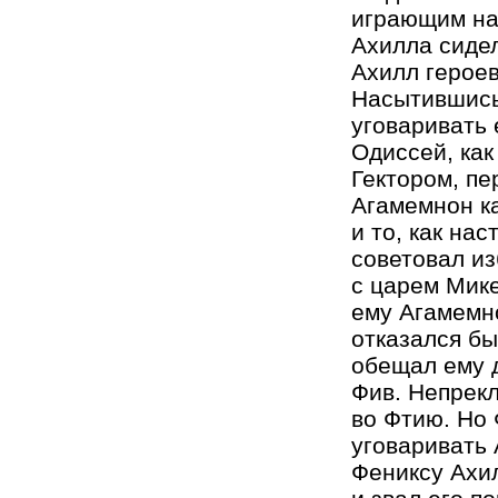
играющим на
Ахилла сидел
Ахилл героев
Насытившись,
уговаривать 
Одиссей, как
Гектором, пе
Агамемнон к
и то, как нас
советовал из
с царем Мике
ему Агамемно
отказался бы
обещал ему д
Фив. Непрекл
во Фтию. Но 
уговаривать 
Фениксу Ахил