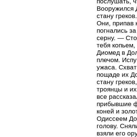
послушать, ч
Вооружился Д
стану греков
Они, припав 
погнались за
серну. — Сто
тебя копьем,
Диомед в Дол
плечом. Испу
ужаса. Схват
пощаде их До
стану греков
троянцы и их
все рассказа
прибывшие ф
коней и золо
Одиссеем До
голову. Снял
взяли его ор