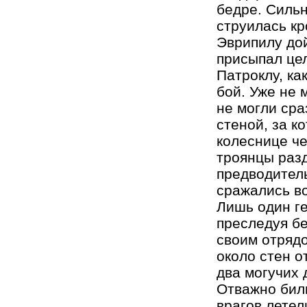
бедре. Сильн
струилась кр
Эврипилу дой
присыпал цел
Патроклу, ка
бой. Уже не 
не могли сра
стеной, за к
колеснице че
троянцы разд
предводител
сражались во
Лишь один ге
преследуя бе
своим отрядо
около стен о
два могучих 
Отважно били
врагов летел