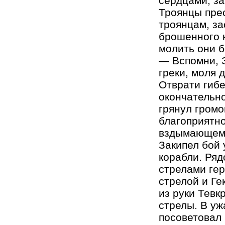
сердцами, за
Троянцы прес
троянцам, за
брошенного к
молить они б
— Вспомни, З
греки, моля 
Отврати гибе
окончательн
грянул громо
благоприятно
вздымающему
Закипел бой 
корабли. Ряд
стрелами гер
стрелой и Ге
из руки Тевк
стрелы. В уж
посоветовал 