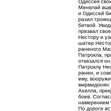
Одиссея свои
Менелай выве
и Одиссей би
разил троянц
битвой. Увид
призвал свое
Нестору и уз
шатер Нестор
раненого Мах
Патрокла, пр
отказался он
Патроклу Нес
ранен, и сов
ему, вооружи
мирмидонян: 
Ахилла, прек
боев. Соглас
намерением у
По дороге вс