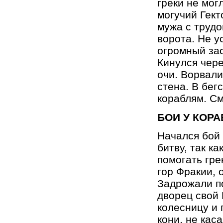
греки не мог
могучий Гект
мужа с трудо
ворота. Не у
огромный зас
Кинулся чере
очи. Ворвали
стена. В бег
кораблям. См
БОИ У КОРА
Начался бой 
битву, так ка
помогать гре
гор Фракии, 
Задрожали по
дворец свой 
колесницу и 
кони, не кас