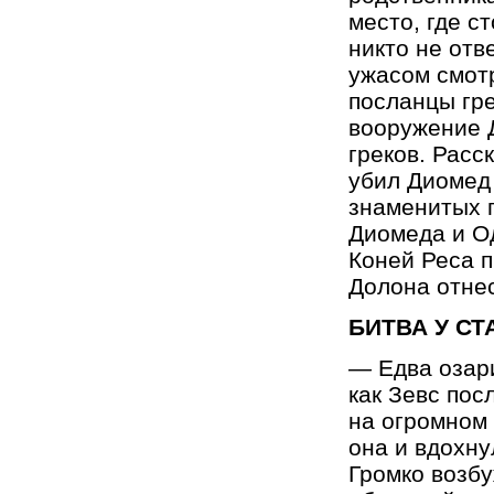
место, где с
никто не отв
ужасом смот
посланцы гре
вооружение Д
греков. Расс
убил Диомед
знаменитых г
Диомеда и Од
Коней Реса п
Долона отнес
БИТВА У СТ
—
Едва озар
как Зевс пос
на огромном 
она и вдохн
Громко возбу