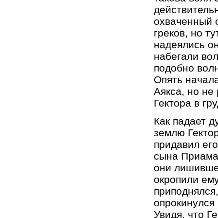
действительн
охваченный о
греков, но т
надеялись он
набегали вол
подобно волн
Опять начала
Аякса, но не
Гектора в гру
Как падает д
землю Гектор
придавил его
сына Приама 
они лишившег
окропили ему
приподнялся,
опрокинулся 
Увидя, что Г