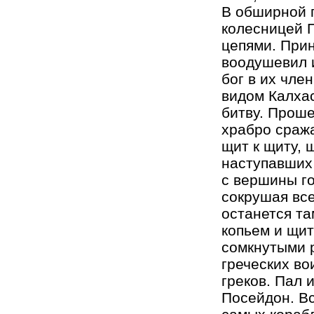
В обширной п
колесницей 
цепями. Прин
воодушевил и
бог в их чле
видом Калхас
битву. Проше
храбро сража
щит к щиту, 
наступавших 
с вершины го
сокрушая все
останется та
копьем и щит
сомкнутыми 
греческих во
греков. Пал 
Посейдон. Вс