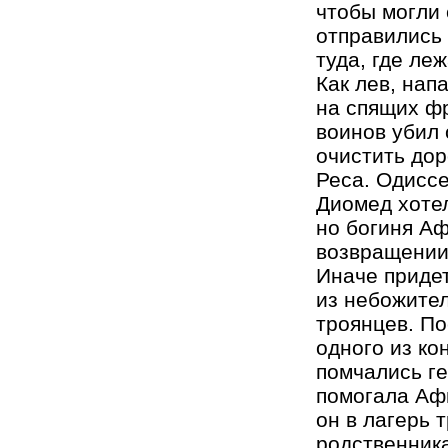
чтобы могли 
отправились 
туда, где ле
Как лев, нап
на спящих ф
воинов убил 
очистить дор
Реса. Одиссе
Диомед хотел
но богиня Аф
возвращении 
Иначе придет
из небожител
троянцев. По
одного из ко
помчались ге
помогала Аф
он в лагерь 
родственника