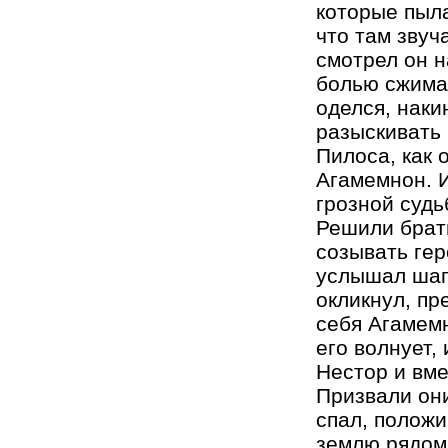
которые пыла
что там звуч
смотрел он н
болью сжимал
оделся, наки
разыскивать 
Пилоса, как 
Агамемнон. И
грозной судь
Решили брат
созывать гер
услышал шаги
окликнул, пр
себя Агамемн
его волнует, 
Нестор и вме
Призвали они
спал, положи
землю рядом 