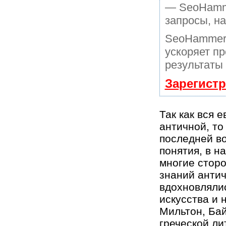
— SeoHamme
запросы, н
SeoHammer 
ускоряет пр
результаты 
Зарегист
Так как вся 
античной, то
последней в
понятия, в н
многие стор
знаний антич
вдохновляли
искусства и 
Мильтон, Бай
греческой л