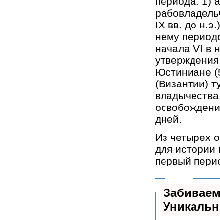
периода: 1) 
рабовладельч
IX вв. до н.э
нему периодо
начала VI в 
утверждения
Юстиниане (5
(Византии) ту
владычества -
освобождения
дней.
Из четырех 
для истории 
первый перио
Забиваем
Уникальн