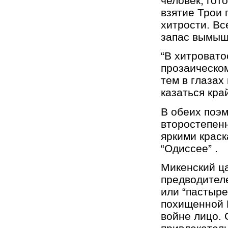
человек, гото
взятие Трои 
хитрости. Вс
запас вымыш
“В хитроватос
прозаическом
тем в глазах
казаться кра
В обеих поэм
второстепенн
яркими краск
“Одиссее” .
Микенский ца
предводителе
или “пастыре
похищенной 
войне лицо. 