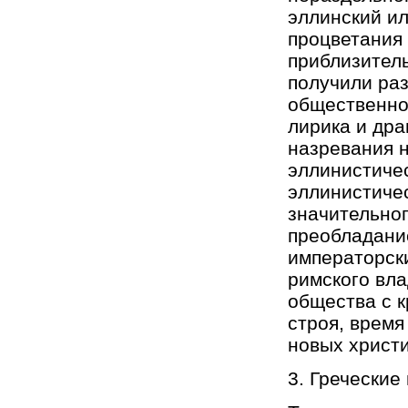
эллинский ил
процветания 
приблизительн
получили раз
общественной
лирика и дра
назревания н
эллинистичес
эллинистическ
значительног
преобладание
императорски
римского влад
общества с 
строя, время
новых христи
3. Греческие