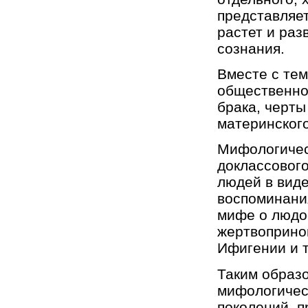
представляет
растет и раз
сознания.
Вместе с тем
общественной
брака, черты
материнского
Мифологичес
доклассового
людей в виде
воспоминани
мифе о людо
жертвоприно
Ифигении и т
Таким образ
мифологичес
поколений, 