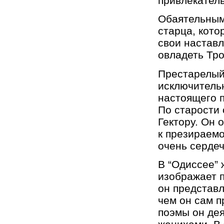
привлекател
Обаятельным
старца, кото
свои наставл
овладеть Трое
Престарелый
исключитель
настоящего 
По старости 
Гектору. Он 
к презираемо
очень сердеч
В “Одиссее” 
изображает 
он представ
чем он сам пр
поэмы он дея