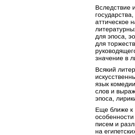
Вследствие 
государства,
аттическое н
литературных
для эпоса, э
для торжеств
руководящего
значение в л
Всякий литер
искусственны
язык комеди
слов и выраж
эпоса, лирик
Еще ближе к
особенности 
писем и раз
на египетски