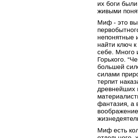
их боги были
живыми понят
Миф - это вы
первобытного
непонятные и
найти ключ к
себе. Много 
Горького. “Че
большей сило
силами прир
терпит наказ
древнейших 
материалисти
фантазия, а 
воображение
жизнедеятел
Миф есть ко
отдельного, 