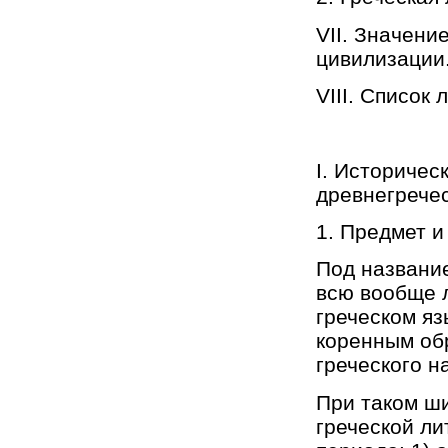
VII. Значени
цивилизации
VIII. Список
I. Историчес
древнегрече
1. Предмет и
Под название
всю вообще л
греческом яз
коренным об
греческого н
При таком ш
греческой л