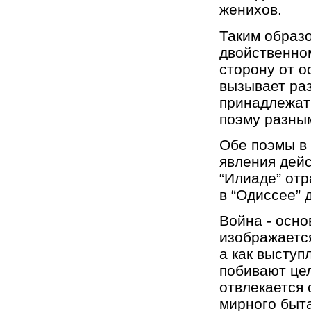
женихов.
Таким образо
двойственно
сторону от о
вызывает ра
принадлежат
поэму разны
Обе поэмы в 
явления дейс
“Илиаде” отр
в “Одиссее” 
Война - осно
изображается
а как выступ
побивают цел
отвлекается 
мирного быта