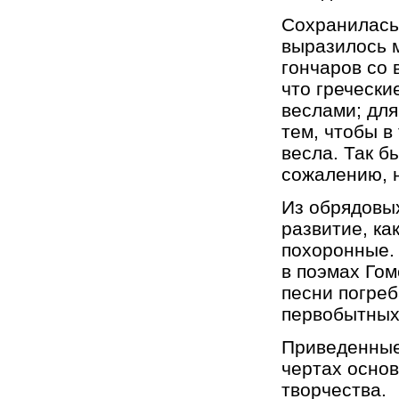
Сохранилась
выразилось 
гончаров со 
что гречески
веслами; для
тем, чтобы в
весла. Так б
сожалению, н
Из обрядовых
развитие, ка
похоронные.
в поэмах Гом
песни погреб
первобытных
Приведенные
чертах осно
творчества.