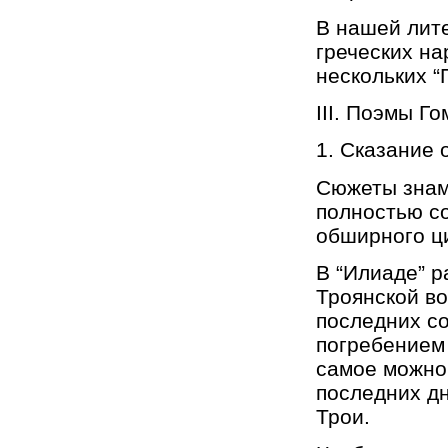
В нашей лит
греческих на
нескольких “
III. Поэмы Го
1. Сказание 
Сюжеты знаме
полностью с
обширного ци
В “Илиаде” р
Троянской в
последних с
погребением 
самое можно 
последних дн
Трои.