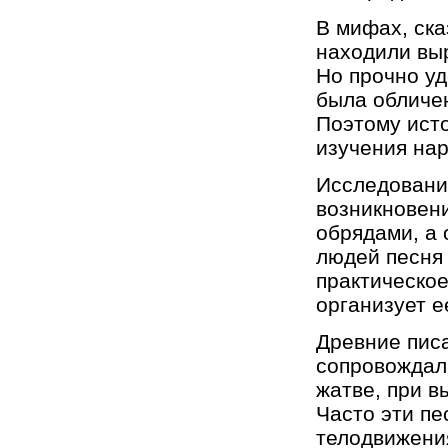
В мифах, ска
находили вы
Но прочно уд
была обличен
Поэтому исто
изучения нар
Исследовани
возникновени
обрядами, а 
людей песня 
практическое
организует е
Древние пис
сопровождали
жатве, при в
Часто эти п
телодвижени