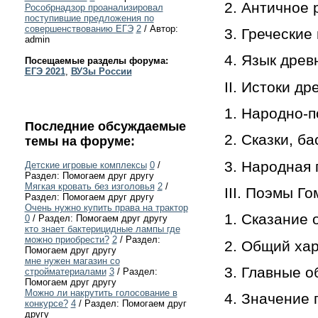
2. Античное
Рособрнадзор проанализировал
поступившие предложения по
совершенствованию ЕГЭ
2
/ Автор:
3. Греческие
admin
4. Язык древ
Посещаемые разделы форума:
ЕГЭ 2021
,
ВУЗы России
II. Истоки д
1. Народно-п
Последние обсуждаемые
2. Сказки, ба
темы на форуме:
3. Народная
Детские игровые комплексы
0
/
Раздел: Помогаем друг другу
Мягкая кровать без изголовья
2
/
III. Поэмы Го
Раздел: Помогаем друг другу
Очень нужно купить права на трактор
1. Сказание 
0
/ Раздел: Помогаем друг другу
кто знает бактерицидные лампы где
можно приобрести?
2
/ Раздел:
2. Общий ха
Помогаем друг другу
мне нужен магазин со
3. Главные о
стройматериалами
3
/ Раздел:
Помогаем друг другу
Можно ли накрутить голосование в
4. Значение 
конкурсе?
4
/ Раздел: Помогаем друг
другу