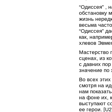
“Одиссея” , 
обстановку м
жизнь нередк
весьма часто
“Одиссея” да
как, наприме
хлевов Эвме
Мастерство п
сценах, из к
с давних по
значение по 
Во всех этих
смотря на ид
нам показать
на фоне их, 
выступают со
ее герои. [U