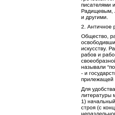
писателями и
Радищевым, А
и другими.
2. Античное 
Общество, ра
освободивших
искусству. Р
рабов и рабо
своеобразной
называли “по
- и государс
прилежащей 
Для удобств
литературы 
1) начальный
строя (с конц
нераздельног