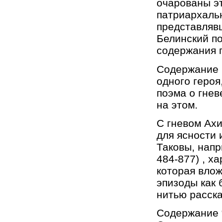
очарованы э
патриархальн
представлявш
Белинский по
содержания 
Содержание 
одного героя
поэма о гнев
на этом.
С гневом Ахи
для ясности 
Таковы, напр
484-877) , х
которая вложе
эпизоды как 
нитью расска
Содержание 