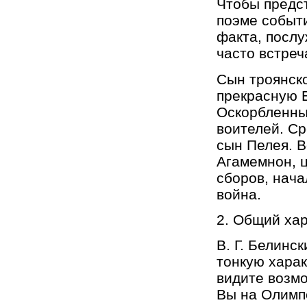
Чтобы предс
поэме событи
факта, послу
часто встреч
Сын троянск
прекрасную Е
Оскорбленны
воителей. С
сын Пелея. В
Агамемнон, 
сборов, нача
война.
2. Общий хар
В. Г. Белинс
тонкую харак
видите возм
Вы на Олимпе