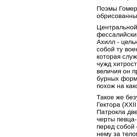
Поэмы Гомер
обрисованны
Центральной
фессалийский
Ахилл - цель
собой ту вое
которая служ
чужд хитрост
величия он п
бурных форма
похож на как
Такое же без
Гектора (XXII
Патрокла дв
черты певца-п
перед собой 
нему за тело