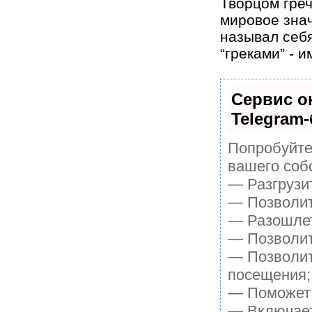
Творцом греч
мировое знач
называл себя
“греками” - 
Сервис о
Telegram-
Попробуйте 
вашего собс
— Разгрузи
— Позволит 
— Разошлет
— Позволит 
— Позволит
посещения;
— Поможет п
— Включает