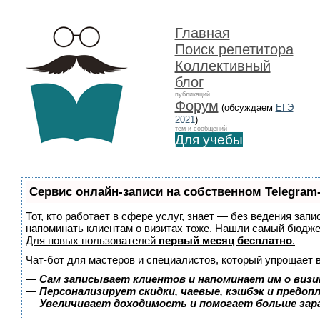
Главная
Поиск репетитора
Коллективный
блог
публикаций
Форум
(обсуждаем
ЕГЭ
2021
)
тем и сообщений
Для учебы
Сервис онлайн-записи на собственном Telegram
Тот, кто работает в сфере услуг, знает — без ведения запи
напоминать клиентам о визитах тоже. Нашли самый бюдж
Для новых пользователей
первый месяц бесплатно
.
Чат-бот для мастеров и специалистов, который упрощает 
—
Сам записывает клиентов и напоминает им о визи
—
Персонализирует скидки, чаевые, кэшбэк и предоп
—
Увеличивает доходимость и помогает больше за