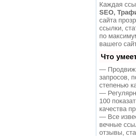
Каждая ссы
SEO, Траф
сайта проз
ссылки, ста
по максиму
вашего сайт
Что умее
— Продвиже
запросов, 
степенью к
— Регулярн
100 показа
качества пр
— Все изве
вечные ссы
отзывы, ста