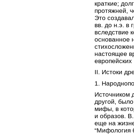
краткие; дол
протяжней, ч
Это создавал
вв. до н.э. 
вследствие к
основанное н
стихосложени
настоящее в
европейских 
II. Истоки д
1. Народнопо
Источником д
другой, было
мифы, в кот
и образов. В
еще на жизн
“Мифология б