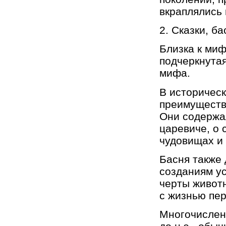
вкраплялись 
2. Сказки, ба
Близка к миф
подчеркнутая
мифа.
В историческ
преимуществе
Они содержа
царевиче, о
чудовищах и т
Басня также
созданиям ус
черты животн
с жизнью пер
Многочисленн