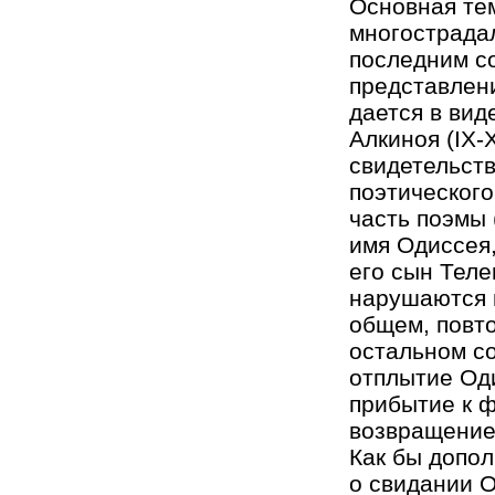
Основная тем
многострадал
последним со
представлен
дается в вид
Алкиноя (IX-
свидетельств
поэтического
часть поэмы 
имя Одиссея
его сын Теле
нарушаются в
общем, повто
остальном со
отплытие Оди
прибытие к ф
возвращение 
Как бы допо
о свидании О