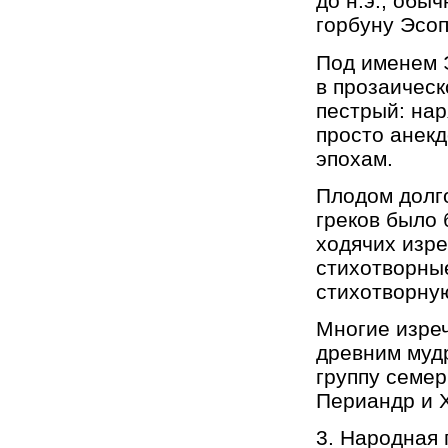
до н.э., обы
горбуну Эсоп
Под именем Э
в прозаическ
пестрый: нар
просто анекд
эпохам.
Плодом долг
греков было 
ходячих изр
стихотворны
стихотворну
Многие изре
древним мудр
группу семер
Периандр и 
3. Народная 