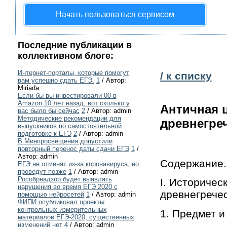
Начать пользоваться сервисом
Последние публикации в
коллективном блоге:
Интернет-порталы, которые помогут
/ к списку
вам успешно сдать ЕГЭ.
1
/ Автор:
Miriada
Если бы вы инвестировали 00 в
Amazon 10 лет назад, вот сколько у
Античная 
вас было бы сейчас
2
/ Автор: admin
Методические рекомендации для
древнегре
выпускников по самостоятельной
подготовке к ЕГЭ
2
/ Автор: admin
В Минпросвещения допустили
повторный перенос даты сдачи ЕГЭ
1
/
Автор: admin
Содержание.
ЕГЭ не отменят из-за коронавируса, но
проведут позже
1
/ Автор: admin
Рособрнадзор будет выявлять
I. Историчес
нарушения во время ЕГЭ 2020 с
древнегрече
помощью нейросетей
1
/ Автор: admin
ФИПИ опубликовал проекты
контрольных измерительных
1. Предмет и
материалов ЕГЭ-2020, существенных
изменений нет
4
/ Автор: admin