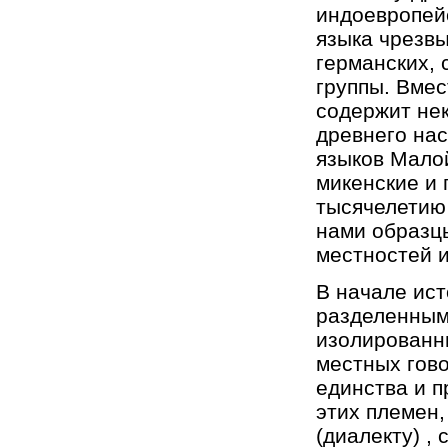
индоевропейс
языка чрезвы
германских, 
группы. Вмес
содержит нек
древнего нас
языков Малой
микенские и 
тысячелетию 
нами образцы
местностей и
В начале ист
разделенным
изолированны
местных гово
единства и п
этих племен,
(диалекту) ,