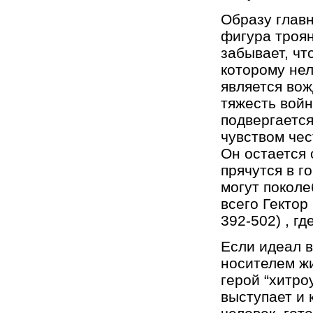
Образу главн
фигура троян
забывает, чт
которому нел
является вож
тяжесть войн
подвергаетс
чувством чес
Он остается 
прячутся в г
могут поколе
всего Гектор
392-502) , гд
Если идеал в
носителем ж
герой “хитро
выступает и к