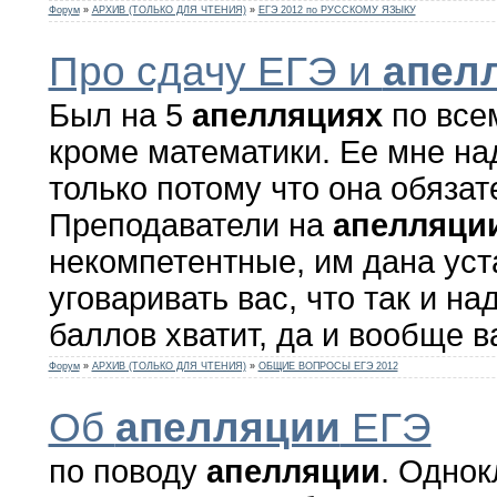
Форум
»
АРХИВ (ТОЛЬКО ДЛЯ ЧТЕНИЯ)
»
ЕГЭ 2012 по РУССКОМУ ЯЗЫКУ
Про сдачу ЕГЭ и
апел
Был на 5
апелляциях
по все
кроме математики. Ее мне на
только потому что она обязате
Преподаватели на
апелляци
некомпетентные, им дана уст
уговаривать вас, что так и на
баллов хватит, да и вообще в
Форум
»
АРХИВ (ТОЛЬКО ДЛЯ ЧТЕНИЯ)
»
ОБЩИЕ ВОПРОСЫ ЕГЭ 2012
Об
апелляции
ЕГЭ
по поводу
апелляции
. Одно