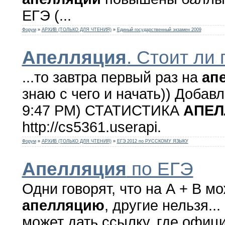
ЕГЭ (...
Форум
»
АРХИВ (ТОЛЬКО ДЛЯ ЧТЕНИЯ)
»
Единый государственный экзамен 2009
Апелляция
. Стоит ли
...то завтра первый раз на
ап
знаю с чего и начать)) Добавл
9:47 PM) СТАТИСТИКА
АПЕЛ
http://cs5361.userapi.
Форум
»
АРХИВ (ТОЛЬКО ДЛЯ ЧТЕНИЯ)
»
ЕГЭ 2012 по РУССКОМУ ЯЗЫКУ
Апелляция
по ЕГЭ
Одни говорят, что на А + В м
апелляцию
, другие нельзя...
может дать ссылку, где офици