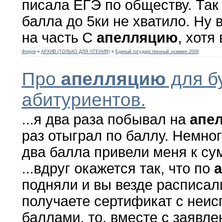
писала ЕГЭ по обществу. Так
балла до 5ки не хватило. Ну
на часть С
апелляцию
, хотя 
Форум
»
АРХИВ (ТОЛЬКО ДЛЯ ЧТЕНИЯ)
»
Единый государственный экзамен 2008
Про
апелляцию
для б
абитуриентов.
...я два раза побывал на
апе
раз отыграл по баллу. Немного
два балла привели меня к сум
...вдруг окажется так, что по
подняли и вы везде расписал
получаете сертификат с неи
баллами, то, вместе с заявле