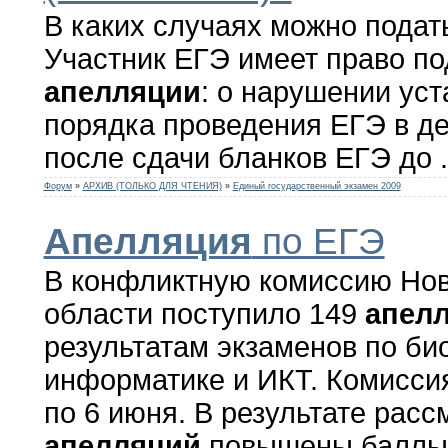
В каких случаях можно пода
Участник ЕГЭ имеет право по
апелляции
: о нарушении ус
порядка проведения ЕГЭ в д
после сдачи бланков ЕГЭ до .
Форум
»
АРХИВ (ТОЛЬКО ДЛЯ ЧТЕНИЯ)
»
Единый государственный экзамен 2009
Апелляция
по ЕГЭ
В конфликтную комиссию Но
области поступило 149
апел
результатам экзаменов по би
информатике и ИКТ. Комиссия
по 6 июня. В результате расс
апелляций
повышены баллы 