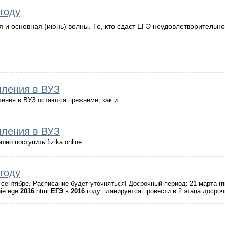
году
я и основная (июнь) волны. Те, кто сдаст ЕГЭ неудовлетворительно
пления в ВУЗ
ения в ВУЗ остаются прежними, как и ...
пления в ВУЗ
шно поступить fizika online.
году
сентябре. Расписание будет уточняться! Досрочный период: 21 марта (п
nie ege
2016
.html
ЕГЭ
в
2016
году планируется провести в 2 этапа досро