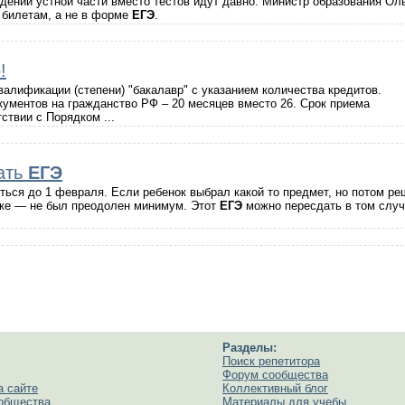
дении устной части вместо тестов идут давно. Министр образования Ол
о билетам, а не в форме
ЕГЭ
.
!
алификации (степени) "бакалавр" с указанием количества кредитов.
кументов на гражданство РФ – 20 месяцев вместо 26. Срок приема
ствии с Порядком ...
вать
ЕГЭ
ться до 1 февраля. Если ребенок выбрал какой то предмет, но потом р
тике — не был преодолен минимум. Этот
ЕГЭ
можно пересдать в том случ
Разделы:
Поиск репетитора
Форум сообщества
а сайте
Коллективный блог
ообщества
Материалы для учебы