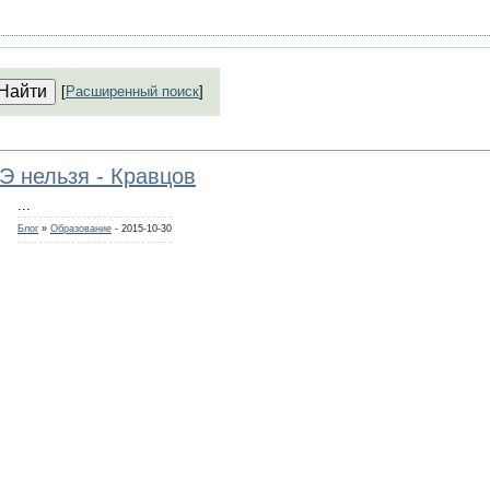
[
Расширенный поиск
]
Э нельзя - Кравцов
...
Блог
»
Образование
- 2015-10-30