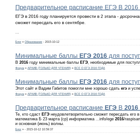
Предварительное расписание ЕГЭ В 2016 
ЕГЭ в 2016 году планируется провести в 2 этапа - досрочна
сможет пересдать его в сентябре.
...
Блог
»
Образование
- 2015-10-12
Минимальные баллы
ЕГЭ
2016
для посту
В
2016
году минимальные баллы
ЕГЭ
, необходимые для поступл
Форум
»
АРХИВ (ТОЛЬКО ДЛЯ ЧТЕНИЯ)
»
ВСЕ О ЕГЭ 2016 ГОДА
Минимальные баллы
ЕГЭ
2016
для посту
Этот сайт и Вадим Габитов помогли мне хорошо сдать
егэ
и успе
Форум
»
АРХИВ (ТОЛЬКО ДЛЯ ЧТЕНИЯ)
»
ВСЕ О ЕГЭ 2016 ГОДА
Предварительное расписание
ЕГЭ
В
2016
Те, кто сдаст
ЕГЭ
неудовлетворительно сможет пересдать его в 
математика Б 23 марта (ср) информатика ...info/ege
2016
/raspisa
и основная (июнь) волны.
Блог
»
- 2015-10-12 10:59:37