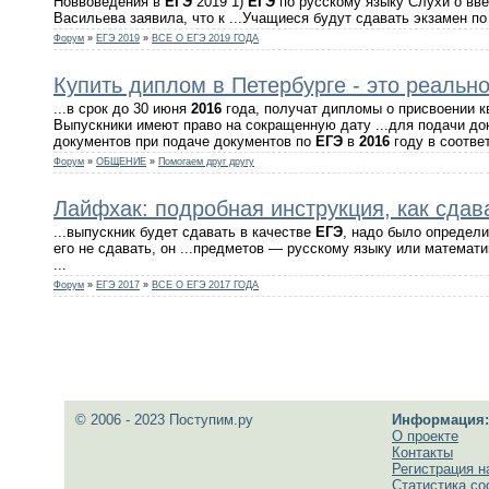
Новвоведения в
ЕГЭ
2019 1)
ЕГЭ
по русскому языку Слухи о вве
Васильева заявила, что к ...Учащиеся будут сдавать экзамен п
Форум
»
ЕГЭ 2019
»
ВСЕ О ЕГЭ 2019 ГОДА
Купить диплом в Петербурге - это реально
...в срок до 30 июня
2016
года, получат дипломы о присвоении кв
Выпускники имеют право на сокращенную дату ...для подачи до
документов при подаче документов по
ЕГЭ
в
2016
году в соответ
Форум
»
ОБЩЕНИЕ
»
Помогаем друг другу
Лайфхак: подробная инструкция, как сда
...выпускник будет сдавать в качестве
ЕГЭ
, надо было определи
его не сдавать, он ...предметов — русскому языку или матема
...
Форум
»
ЕГЭ 2017
»
ВСЕ О ЕГЭ 2017 ГОДА
© 2006 - 2023 Поступим.ру
Информация:
О проекте
Контакты
Регистрация н
Статистика с