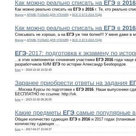
Как можно реально списать на
ЕГЭ
в
2016
Как можно реально списать на
ЕГЭ
в
2016
г. Те, кто реально сп
Форум
»
АРХИВ (ТОЛЬКО ДЛЯ ЧТЕНИЯ)
»
ВСЕ О ЕГЭ 2016 ГОДА
Как можно реально списать на
ЕГЭ
в
2016
Списывать не хорошо, а на
ЕГЭ
уж тем более!!! У меня даже в м
Форум
»
АРХИВ (ТОЛЬКО ДЛЯ ЧТЕНИЯ)
»
ВСЕ О ЕГЭ 2016 ГОДА
ЕГЭ
-2017: подготовка к экзамену по истор
...в этих компонентах сочинения участники
ЕГЭ
2016
года чаще 
разработчиков КИМ
ЕГЭ
по истории Александр Безбородов.
Блог
»
- 2016-10-18 10:02:45
Заранее приобрести ответы на задания
Е
...Москва Курсы по подготовке к
ЕГЭ
2016
. Наши выпускники сд
БЕСПЛАТНО по ссылке: http://vk.
Блог
»
- 2015-10-30 09:26:05
Какие предметы
ЕГЭ
самые популярные в 
Общее количество сдающих
ЕГЭ
в
2016
и 2017 годах (плановые
количеству сдающих ...
Блог
»
- 2017-04-27 10:04:37