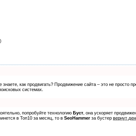
)
не знаете, как продвигать? Продвижение сайта – это не просто 
поисковых системах.
тоятельно, попробуйте технологию
Буст
, она ускоряет продвиже
винется в Топ10 за месяц, то в
SeoHammer
за бустер
вернут ден