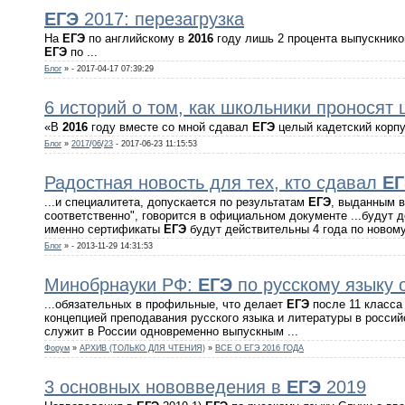
ЕГЭ
2017: перезагрузка
На
ЕГЭ
по английскому в
2016
году лишь 2 процента выпускнико
ЕГЭ
по ...
Блог
»
- 2017-04-17 07:39:29
6 историй о том, как школьники проносят
«В
2016
году вместе со мной сдавал
ЕГЭ
целый кадетский корпу
Блог
»
2017
/
06
/
23
- 2017-06-23 11:15:53
Радостная новость для тех, кто сдавал
Е
...и специалитета, допускается по результатам
ЕГЭ
, выданным в
соответственно", говорится в официальном документе ...будут 
именно сертификаты
ЕГЭ
будут действительны 4 года по новому
Блог
»
- 2013-11-29 14:31:53
Минобрнауки РФ:
ЕГЭ
по русскому языку 
...обязательных в профильные, что делает
ЕГЭ
после 11 класса
концепцией преподавания русского языка и литературы в российс
служит в России одновременно выпускным ...
Форум
»
АРХИВ (ТОЛЬКО ДЛЯ ЧТЕНИЯ)
»
ВСЕ О ЕГЭ 2016 ГОДА
3 основных нововведения в
ЕГЭ
2019