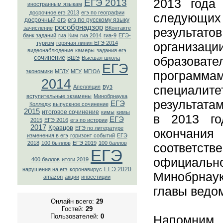
2013 года 
ЕГЭ 2013
иностранным языкам
досрочное егэ 2013
егэ по географии
следующих 
досрочный егэ
егэ по русскому языку
рособрнадзор
зачисление
ВКонтaкте
результато
банк заданий
гиа
Ким
гиа 2014
гиа-9
ЕГЭ-
туризм
горячая линия ЕГЭ 2014
организа
видеонаблюдение
камеры
задания егэ
сочинение
образоват
ВШЭ
Высшая школа
ЕГЭ
экономики
МГЛУ
МГУ
МГЮА
програм
2014
вуз
специали
Апелляция
вступительные экзамены
Минобрнаука
результата
ЕГЭ
Колледж
выпускное сочинение
2015
итоговое сочинение
кимы
кимы
в 2013 г
ЕГЭ
2015
ЕГЭ 2016
егэ по истории
2017
Кравцов
ЕГЭ по литературе
окончани
изменения в егэ
горизонт событий
ЕГЭ
2018
100 быллов
ЕГЭ 2019
100 баллов
соответст
ЕГЭ
официа
400 баллов
итоги 2019
ЕГЭ 2020
нарушения на егэ
коронавирус
Минобрнаук
amazon
акции
инвестиции
главы ведо
Онлайн всего:
29
Гостей:
29
Пользователей:
0
Напомним,