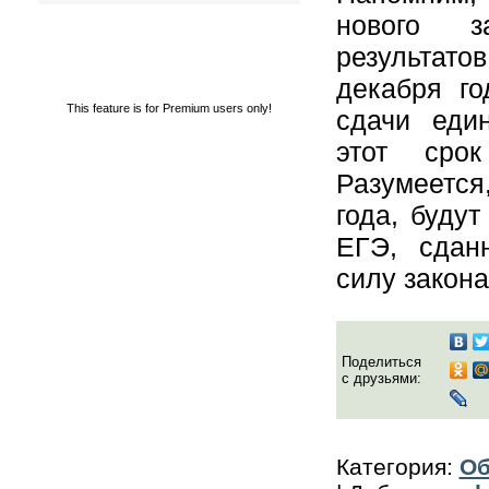
нового з
результато
декабря го
This feature is for Premium users only!
сдачи един
этот сро
Разумеется
года, будут
ЕГЭ, сдан
силу закона
Поделиться
с друзьями:
Категория
:
Об