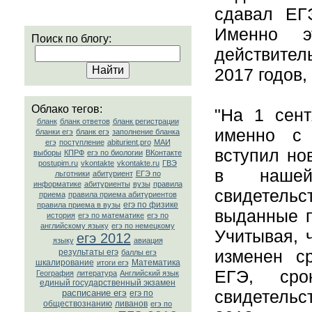
сдавал ЕГ
Именно э
Поиск по блогу:
действител
2017 годов,
Облако тегов:
"На 1 сент
бланк
бланк ответов
бланк регистрации
именно с
бланки егэ
бланк егэ
заполнение бланка
егэ
поступление
abiturient.pro
МАИ
вступил но
выборы
КПРФ
егэ по биологии
ВКонтакте
postupim.ru
vkontakte
vkontakte.ru
ГВЭ
в нашей
льготники
абитуриент
ЕГЭ по
информатике
абитуриенты
вузы
правила
свидетель
приема
правила приема абитуриентов
егэ по физике
правила приема в вузы
выданные п
история
егэ по математике
егэ по
английскому языку
егэ по немецкому
Учитывая, 
егэ 2012
языку
авиация
изменен ср
результаты егэ
баллы егэ
шкалирование
Математика
итоги егэ
ЕГЭ, сро
География
литература
Английский язык
единый государственный экзамен
свидетельс
расписание егэ
егэ по
обществознанию
ливанов
егэ по