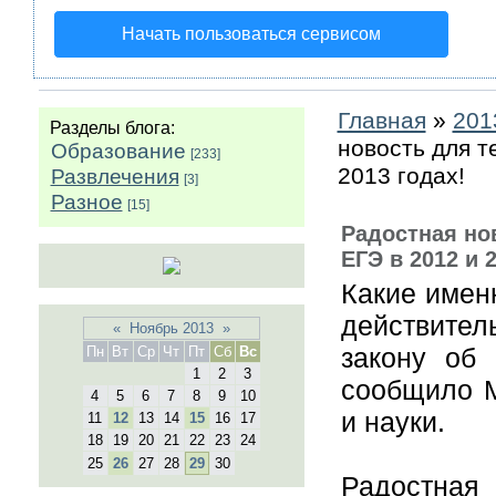
Начать пользоваться сервисом
Главная
»
201
Разделы блога:
новость для т
Образование
[233]
2013 годах!
Развлечения
[3]
Разное
[15]
Радостная нов
ЕГЭ в 2012 и 
Какие имен
действите
«
Ноябрь 2013
»
закону об
Пн
Вт
Ср
Чт
Пт
Сб
Вс
1
2
3
сообщило М
4
5
6
7
8
9
10
и науки.
11
12
13
14
15
16
17
18
19
20
21
22
23
24
25
26
27
28
29
30
Радостная