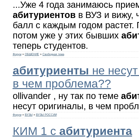
...Уже 4 года занимаюсь прие
абитуриентов
в ВУЗ и вижу, 
балл с каждым годом растет.
потом уже у этих бывших
аби
теперь студентов.
Форум
»
ОБЩЕНИЕ
»
Свободная тема
абитуриенты
не несут
в чем проблема??
ollivander , ну так по теме
аби
несут оригиналы, в чем проб
Форум
»
ВУЗЫ
»
ВУЗЫ РОССИИ
КИМ 1 с
абитуриента