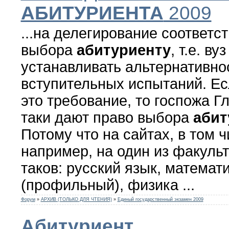
АБИТУРИЕНТА
2009
...на делегирование соответс
выбора
абитуриенту
, т.е. в
устанавливать альтернативно
вступительных испытаний. Ес
это требование, то госпожа Гл
таки дают право выбора
абит
Потому что на сайтах, в том
например, на один из факуль
таков: русский язык, математ
(профильный), физика ...
Форум
»
АРХИВ (ТОЛЬКО ДЛЯ ЧТЕНИЯ)
»
Единый государственный экзамен 2009
Абитуриент