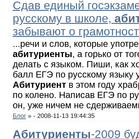
Сдав единый госэкзаме
русскому в школе,
аби
забывают о грамотности
...речи и слов, которые употр
абитуриенты
, а горько от то
делать с языком. Пиши, как х
балл ЕГЭ по русскому языку уж
Абитуриент
в этом году храб
по колено. Написав ЕГЭ по ру
он, уже ничем не сдерживаемы
Блог
»
- 2008-11-13 19:44:35
Абитуриенты
-2009 бу