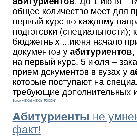
абитуриентов
. До 1 июня – 
общее количество мест для п
первый курс по каждому нап
подготовки (специальности); 
бюджетных ...июня начало пр
документов у
абитуриентов
,
на первый курс. 5 июля – зак
прием документов в вузах у
а
которые поступают на специа
требующие дополнительных ис
Форум
»
ВУЗЫ
»
ВУЗЫ РОССИИ
Абитуриенты
не умнею
факт!