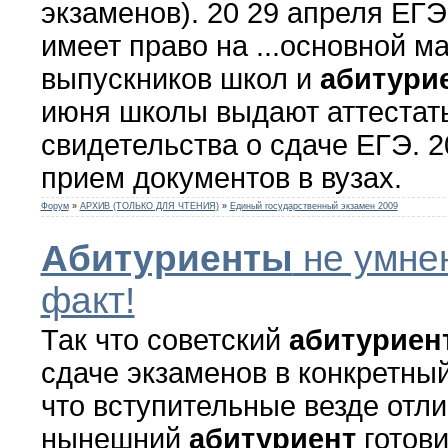
экзаменов). 20 29 апреля ЕГЭ 
имеет право на ...основной м
выпускников школ и
абитури
июня школы выдают аттестат
свидетельства о сдаче ЕГЭ. 
прием документов в вузах.
Форум
»
АРХИВ (ТОЛЬКО ДЛЯ ЧТЕНИЯ)
»
Единый государственный экзамен 2009
Абитуриенты
не умнею
факт!
Так что советский
абитуриен
сдаче экзаменов в конкретный
что вступительные везде отли
нынешний
абитуриент
готови