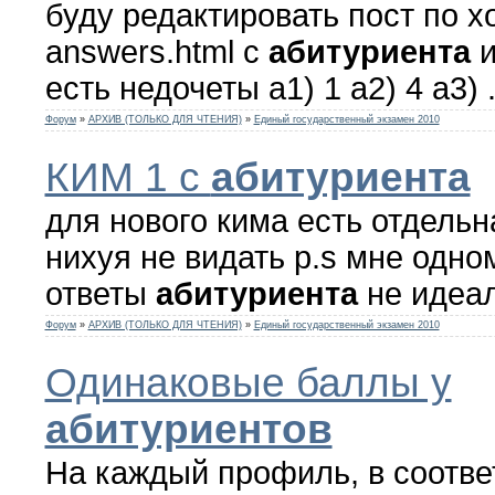
буду редактировать пост по х
answers.html с
абитуриента
и
есть недочеты а1) 1 а2) 4 а3) .
Форум
»
АРХИВ (ТОЛЬКО ДЛЯ ЧТЕНИЯ)
»
Единый государственный экзамен 2010
КИМ 1 с
абитуриента
для нового кима есть отдельн
нихуя не видать p.s мне одно
ответы
абитуриента
не идеа
Форум
»
АРХИВ (ТОЛЬКО ДЛЯ ЧТЕНИЯ)
»
Единый государственный экзамен 2010
Одинаковые баллы у
абитуриентов
На каждый профиль, в соотве