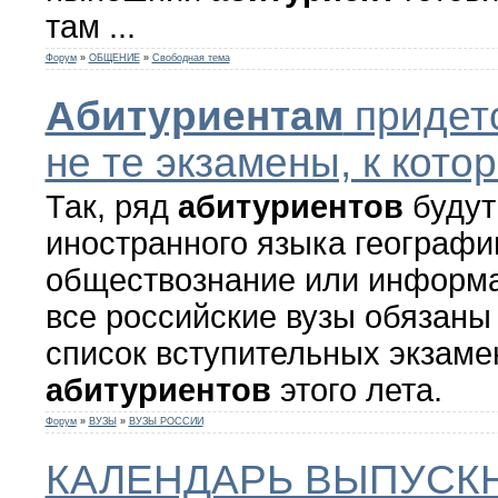
там ...
Форум
»
ОБЩЕНИЕ
»
Свободная тема
Абитуриентам
придетс
не те экзамены, к кото
Так, ряд
абитуриентов
будут
иностранного языка географи
обществознание или информа
все российские вузы обязаны
список вступительных экзаме
абитуриентов
этого лета.
Форум
»
ВУЗЫ
»
ВУЗЫ РОССИИ
КАЛЕНДАРЬ ВЫПУСК