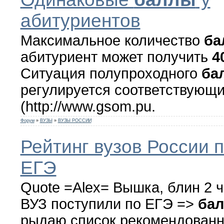
абитуриентов
Максимальное количество
ба
абитуриент может получить
4
Ситуация полупроходного
ба
регулируется соответствующ
(http://www.gsom.pu.
Форум
»
ВУЗЫ
»
ВУЗЫ РОССИИ
Рейтинг вузов России 
ЕГЭ
Quote =Alex= Вышка, блин 2 ч
ВУЗ поступили по ЕГЭ =>
бал
рыдаю список рекомендованн