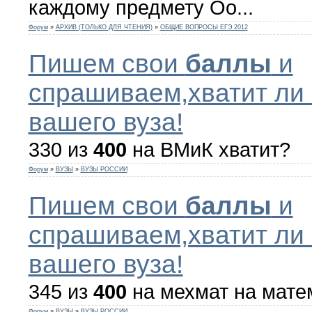
каждому предмету Оо...
Форум
»
АРХИВ (ТОЛЬКО ДЛЯ ЧТЕНИЯ)
»
ОБЩИЕ ВОПРОСЫ ЕГЭ 2012
Пишем свои
баллы
и
спрашиваем,хватит ли 
вашего вуза!
330 из
400
на ВМиК хватит?
Форум
»
ВУЗЫ
»
ВУЗЫ РОССИИ
Пишем свои
баллы
и
спрашиваем,хватит ли 
вашего вуза!
345 из
400
на мехмат на мате
Форум
»
ВУЗЫ
»
ВУЗЫ РОССИИ