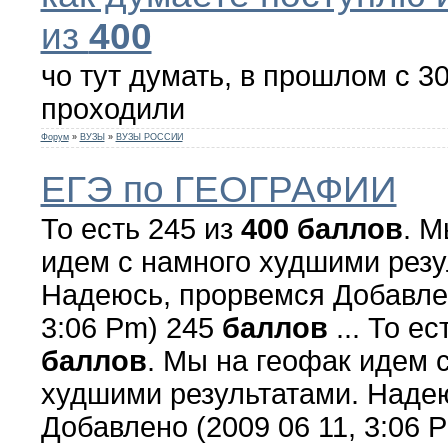
из
400
чо тут думать, в прошлом с 3
проходили
Форум
»
ВУЗЫ
»
ВУЗЫ РОССИИ
ЕГЭ по ГЕОГРАФИИ
То есть 245 из
400
баллов
. М
идем с намного худшими резу
Надеюсь, прорвемся Добавлен
3:06 Pm) 245
баллов
... То ес
баллов
. Мы на геофак идем 
худшими результатами. Наде
Добавлено (2009 06 11, 3:06 