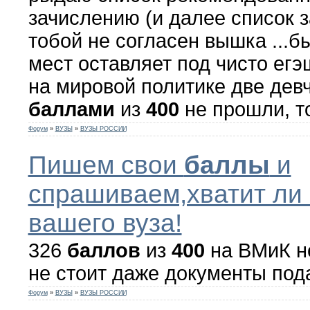
зачислению (и далее список 
тобой не согласен вышка ...
мест оставляет под чисто егэ
на мировой политике две дев
баллами
из
400
не прошли, то
Форум
»
ВУЗЫ
»
ВУЗЫ РОССИИ
Пишем свои
баллы
и
спрашиваем,хватит ли 
вашего вуза!
326
баллов
из
400
на ВМиК н
не стоит даже документы пода
Форум
»
ВУЗЫ
»
ВУЗЫ РОССИИ