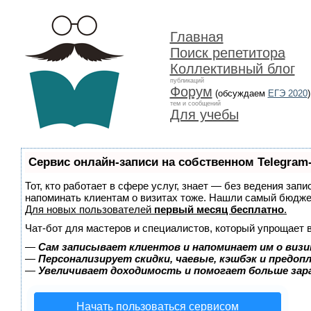
Главная
Поиск репетитора
Коллективный блог
публикаций
Форум
(обсуждаем
ЕГЭ 2020
)
тем и сообщений
Для учебы
Сервис онлайн-записи на собственном Telegram
Тот, кто работает в сфере услуг, знает — без ведения запи
напоминать клиентам о визитах тоже. Нашли самый бюдж
Для новых пользователей
первый месяц бесплатно
.
Чат-бот для мастеров и специалистов, который упрощает 
—
Сам записывает клиентов и напоминает им о визи
—
Персонализирует скидки, чаевые, кэшбэк и предоп
—
Увеличивает доходимость и помогает больше за
Начать пользоваться сервисом