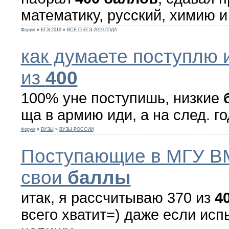
математику, русский, химию и
Форум
»
ЕГЭ 2019
»
ВСЕ О ЕГЭ 2019 ГОДА
как думаете поступлю 
из
400
100% yне поступишь, низкие
ща в армию иди, а на след. г
Форум
»
ВУЗЫ
»
ВУЗЫ РОССИИ
Поступающие в МГУ В
свои
баллы
итак, я рассчитываю 370 из
4
всего хватит=) даже если ис