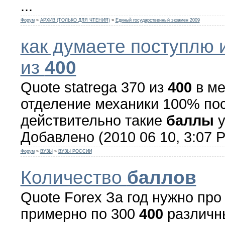
...
Форум
»
АРХИВ (ТОЛЬКО ДЛЯ ЧТЕНИЯ)
»
Единый государственный экзамен 2009
как думаете поступлю 
из
400
Quote statrega 370 из
400
в ме
отделение механики 100% пос
действительно такие
баллы
у
Добавлено (2010 06 10, 3:07 PM
Форум
»
ВУЗЫ
»
ВУЗЫ РОССИИ
Количество
баллов
Quote Forex За год нужно про
примерно по 300
400
различн