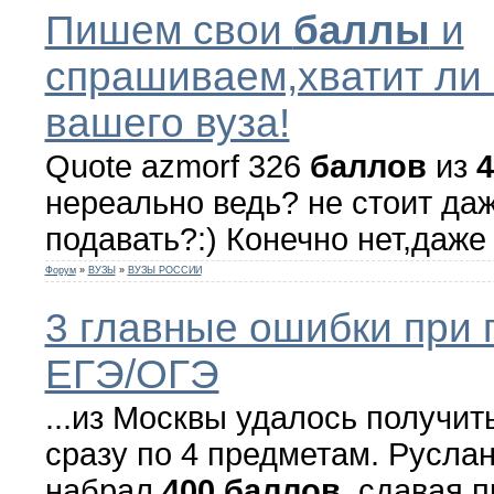
Пишем свои
баллы
и
спрашиваем,хватит ли 
вашего вуза!
Quote azmorf 326
баллов
из
4
нереально ведь? не стоит да
подавать?:) Конечно нет,даже
Форум
»
ВУЗЫ
»
ВУЗЫ РОССИИ
3 главные ошибки при 
ЕГЭ/ОГЭ
...из Москвы удалось получи
сразу по 4 предметам. Русла
набрал
400
баллов
, сдавая 