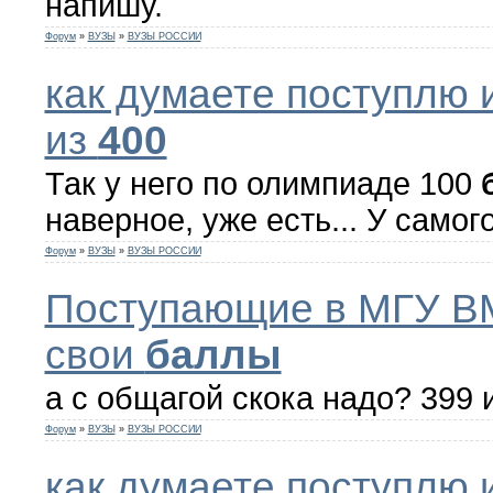
напишу.
Форум
»
ВУЗЫ
»
ВУЗЫ РОССИИ
как думаете поступлю 
из
400
Так у него по олимпиаде 100
наверное, уже есть... У самого
Форум
»
ВУЗЫ
»
ВУЗЫ РОССИИ
Поступающие в МГУ В
свои
баллы
а с общагой скока надо? 399 
Форум
»
ВУЗЫ
»
ВУЗЫ РОССИИ
как думаете поступлю 