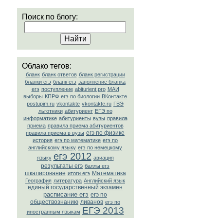
Поиск по блогу:
Облако тегов:
бланк
бланк ответов
бланк регистрации
бланки егэ
бланк егэ
заполнение бланка
егэ
поступление
abiturient.pro
МАИ
выборы
КПРФ
егэ по биологии
ВКонтакте
postupim.ru
vkontakte
vkontakte.ru
ГВЭ
льготники
абитуриент
ЕГЭ по
информатике
абитуриенты
вузы
правила
приема
правила приема абитуриентов
егэ по физике
правила приема в вузы
история
егэ по математике
егэ по
английскому языку
егэ по немецкому
егэ 2012
языку
авиация
результаты егэ
баллы егэ
шкалирование
Математика
итоги егэ
География
литература
Английский язык
единый государственный экзамен
расписание егэ
егэ по
обществознанию
ливанов
егэ по
ЕГЭ 2013
иностранным языкам