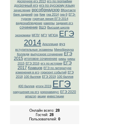
досрочное егэ 2013
егэ по географии
досрочный егэ
егэ по русскому языку
рособрнадзор
зачисление
ВКонтaкте
банк заданий
гиа
Ким
гиа 2014
гиа-9
ЕГЭ-
туризм
горячая линия ЕГЭ 2014
видеонаблюдение
камеры
задания егэ
сочинение
ВШЭ
Высшая школа
ЕГЭ
экономики
МГЛУ
МГУ
МГЮА
2014
вуз
Апелляция
вступительные экзамены
Минобрнаука
ЕГЭ
Колледж
выпускное сочинение
2015
итоговое сочинение
кимы
кимы
ЕГЭ
2015
ЕГЭ 2016
егэ по истории
2017
Кравцов
ЕГЭ по литературе
изменения в егэ
горизонт событий
ЕГЭ
2018
100 быллов
ЕГЭ 2019
100 баллов
ЕГЭ
400 баллов
итоги 2019
ЕГЭ 2020
нарушения на егэ
коронавирус
amazon
акции
инвестиции
Онлайн всего:
28
Гостей:
28
Пользователей:
0