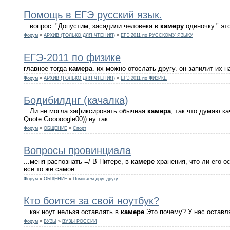
Помощь в ЕГЭ русский язык.
...вопрос: "Допустим, засадили человека в
камеру
одиночку." эт
Форум
»
АРХИВ (ТОЛЬКО ДЛЯ ЧТЕНИЯ)
»
ЕГЭ 2011 по РУССКОМУ ЯЗЫКУ
ЕГЭ-2011 по физике
главное тогда
камера
. их можно отослать другу. он запилит их 
Форум
»
АРХИВ (ТОЛЬКО ДЛЯ ЧТЕНИЯ)
»
ЕГЭ 2011 по ФИЗИКЕ
Бодибилднг (качалка)
...Ли не могла зафиксировать обычная
камера
, так что думаю ка
Quote Gooooogle00)) ну так ...
Форум
»
ОБЩЕНИЕ
»
Спорт
Вопросы провинциала
...меня распознать =/ В Питере, в
камере
хранения, что ли его о
все то же самое.
Форум
»
ОБЩЕНИЕ
»
Помогаем друг другу
Кто боится за свой ноутбук?
...как ноут нельзя оставлять в
камере
Это почему? У нас оставля
Форум
»
ВУЗЫ
»
ВУЗЫ РОССИИ