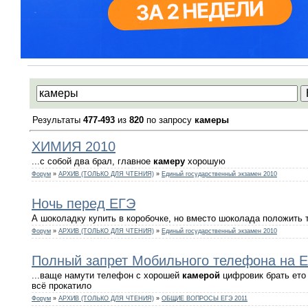
Результаты
477-493
из
820
по запросу
камеры
ХИМИЯ 2010
...с собой два брал, главное
камеру
хорошую
Форум
»
АРХИВ (ТОЛЬКО ДЛЯ ЧТЕНИЯ)
»
Единый государственный экзамен 2010
Ночь перед ЕГЭ
А шоколадку купить в коробочке, но вместо шоколада положить
Форум
»
АРХИВ (ТОЛЬКО ДЛЯ ЧТЕНИЯ)
»
Единый государственный экзамен 2010
Полный запрет Мобильного телефона на 
...ваще намути телефон с хорошей
камерой
цифровик брать ето 
всё прокатило
Форум
»
АРХИВ (ТОЛЬКО ДЛЯ ЧТЕНИЯ)
»
ОБЩИЕ ВОПРОСЫ ЕГЭ 2011