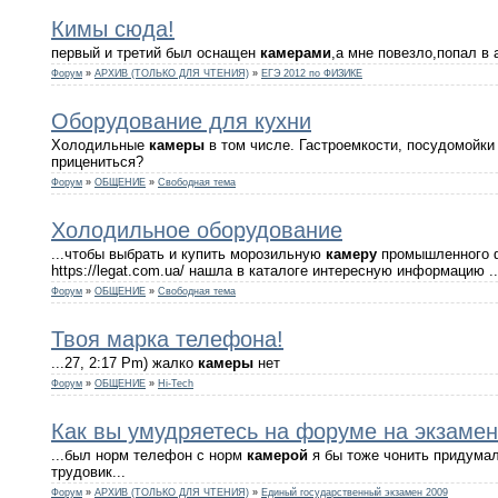
Кимы сюда!
первый и третий был оснащен
камерами
,а мне повезло,попал в
Форум
»
АРХИВ (ТОЛЬКО ДЛЯ ЧТЕНИЯ)
»
ЕГЭ 2012 по ФИЗИКЕ
Оборудование для кухни
Холодильные
камеры
в том числе. Гастроемкости, посудомойки 
прицениться?
Форум
»
ОБЩЕНИЕ
»
Свободная тема
Холодильное оборудование
...чтобы выбрать и купить морозильную
камеру
промышленного фо
https://legat.com.ua/ нашла в каталоге интересную информацию ..
Форум
»
ОБЩЕНИЕ
»
Свободная тема
Твоя марка телефона!
...27, 2:17 Pm) жалко
камеры
нет
Форум
»
ОБЩЕНИЕ
»
Hi-Tech
Как вы умудряетесь на форуме на экзамен
...был норм телефон с норм
камерой
я бы тоже чонить придумал
трудовик...
Форум
»
АРХИВ (ТОЛЬКО ДЛЯ ЧТЕНИЯ)
»
Единый государственный экзамен 2009