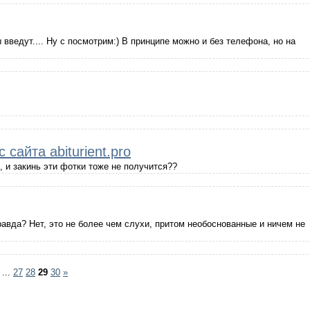
 введут.... Ну с посмотрим:) В принципе можно и без телефона, но на
сайта abiturient.pro
 и закинь эти фотки тоже не получится??
правда? Нет, это не более чем слухи, притом необоснованные и ничем не
...
27
28
29
30
»