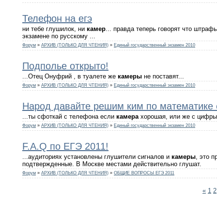
Телефон на егэ
ни тебе глушилок, ни
камер
... правда теперь говорят что штрафы
экзамене по русскому ...
Форум
»
АРХИВ (ТОЛЬКО ДЛЯ ЧТЕНИЯ)
»
Единый государственный экзамен 2010
Подполье открыто!
...Отец Онуфрий , в туалете же
камеры
не поставят...
Форум
»
АРХИВ (ТОЛЬКО ДЛЯ ЧТЕНИЯ)
»
Единый государственный экзамен 2010
Народ давайте решим ким по математике с 
...ты сфоткай с телефона если
камера
хорошая, или же с цифры,
Форум
»
АРХИВ (ТОЛЬКО ДЛЯ ЧТЕНИЯ)
»
Единый государственный экзамен 2010
F.A.Q по ЕГЭ 2011!
...аудиториях установлены глушители сигналов и
камеры
, это 
подтвержденные. В Москве местами действительно глушат.
Форум
»
АРХИВ (ТОЛЬКО ДЛЯ ЧТЕНИЯ)
»
ОБЩИЕ ВОПРОСЫ ЕГЭ 2011
«
1
2