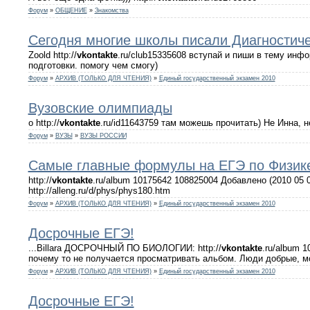
Форум
»
ОБЩЕНИЕ
»
Знакомства
Сегодня многие школы писали Диагностиче
Zoold http://
vkontakte
.ru/club15335608 вступай и пиши в тему инфо
подготовки. помогу чем смогу)
Форум
»
АРХИВ (ТОЛЬКО ДЛЯ ЧТЕНИЯ)
»
Единый государственный экзамен 2010
Вузовские олимпиады
о http://
vkontakte
.ru/id11643759 там можешь прочитать) Не Инна, 
Форум
»
ВУЗЫ
»
ВУЗЫ РОССИИ
Самые главные формулы на ЕГЭ по Физике!
http://
vkontakte
.ru/album 10175642 108825004 Добавлено (2010 05 0
http://alleng.ru/d/phys/phys180.htm
Форум
»
АРХИВ (ТОЛЬКО ДЛЯ ЧТЕНИЯ)
»
Единый государственный экзамен 2010
Досрочные ЕГЭ!
...Billara ДОСРОЧНЫЙ ПО БИОЛОГИИ: http://
vkontakte
.ru/album 
почему то не получается просматривать альбом. Люди добрые, 
Форум
»
АРХИВ (ТОЛЬКО ДЛЯ ЧТЕНИЯ)
»
Единый государственный экзамен 2010
Досрочные ЕГЭ!