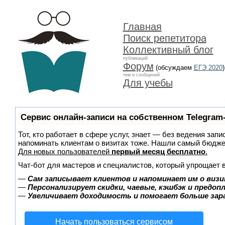
Главная
Поиск репетитора
Коллективный блог
публикаций
Форум
(обсуждаем
ЕГЭ 2020
)
тем и сообщений
Для учебы
Сервис онлайн-записи на собственном Telegram
Тот, кто работает в сфере услуг, знает — без ведения запи
напоминать клиентам о визитах тоже. Нашли самый бюдж
Для новых пользователей
первый месяц бесплатно
.
Чат-бот для мастеров и специалистов, который упрощает 
—
Сам записывает клиентов и напоминает им о визи
—
Персонализирует скидки, чаевые, кэшбэк и предоп
—
Увеличивает доходимость и помогает больше за
Начать пользоваться сервисом