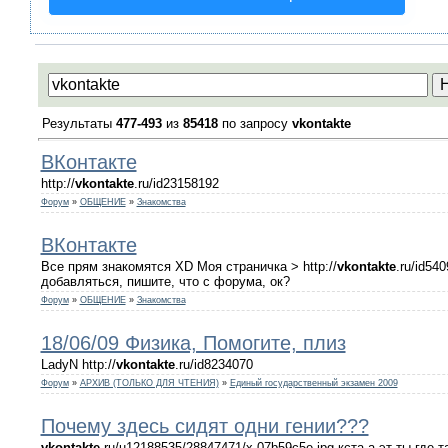
Результаты
477-493
из
85418
по запросу
vkontakte
ВКонтакте
http://
vkontakte
.ru/id23158192
Форум
»
ОБЩЕНИЕ
»
Знакомства
ВКонтакте
Все прям знакомятся XD Моя страничка > http://
vkontakte
.ru/id54
добавляться, пишите, что с форума, ок?
Форум
»
ОБЩЕНИЕ
»
Знакомства
18/06/09 Физика, Помогите, плиз
LadyN http://
vkontakte
.ru/id8234070
Форум
»
АРХИВ (ТОЛЬКО ДЛЯ ЧТЕНИЯ)
»
Единый государственный экзамен 2009
Почему здесь сидят одни гении???
vkontakte
.ru/u12188535/28847471/x 07b59c5e.jpg кста а эт ты где 