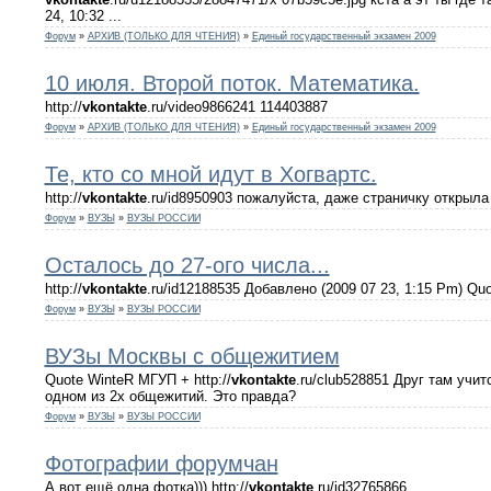
24, 10:32 ...
Форум
»
АРХИВ (ТОЛЬКО ДЛЯ ЧТЕНИЯ)
»
Единый государственный экзамен 2009
10 июля. Второй поток. Математика.
http://
vkontakte
.ru/video9866241 114403887
Форум
»
АРХИВ (ТОЛЬКО ДЛЯ ЧТЕНИЯ)
»
Единый государственный экзамен 2009
Те, кто со мной идут в Хогвартс.
http://
vkontakte
.ru/id8950903 пожалуйста, даже страничку открыла
Форум
»
ВУЗЫ
»
ВУЗЫ РОССИИ
Осталось до 27-ого числа...
http://
vkontakte
.ru/id12188535 Добавлено (2009 07 23, 1:15 Pm) Quo
Форум
»
ВУЗЫ
»
ВУЗЫ РОССИИ
ВУЗы Москвы с общежитием
Quote WinteR МГУП + http://
vkontakte
.ru/club528851 Друг там учит
одном из 2х общежитий. Это правда?
Форум
»
ВУЗЫ
»
ВУЗЫ РОССИИ
Фотографии форумчан
А вот ещё одна фотка))) http://
vkontakte
.ru/id32765866