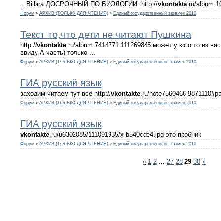
...Billara ДОСРОЧНЫЙ ПО БИОЛОГИИ: http://
vkontakte
.ru/album 
Форум
»
АРХИВ (ТОЛЬКО ДЛЯ ЧТЕНИЯ)
»
Единый государственный экзамен 2010
Текст то,что дети не читают Пушкина
http://
vkontakte
.ru/album 7414771 111269845 может у кого то из ва
ввиду А часть) только ...
Форум
»
АРХИВ (ТОЛЬКО ДЛЯ ЧТЕНИЯ)
»
Единый государственный экзамен 2010
ГИА русский язык
заходим читаем тут всё http://
vkontakte
.ru/note7560466 9871110#pa
Форум
»
АРХИВ (ТОЛЬКО ДЛЯ ЧТЕНИЯ)
»
Единый государственный экзамен 2010
ГИА русский язык
vkontakte
.ru/u6302085/111091935/x b540cde4.jpg это пробник
Форум
»
АРХИВ (ТОЛЬКО ДЛЯ ЧТЕНИЯ)
»
Единый государственный экзамен 2010
«
1
2
...
27
28
29
30
»